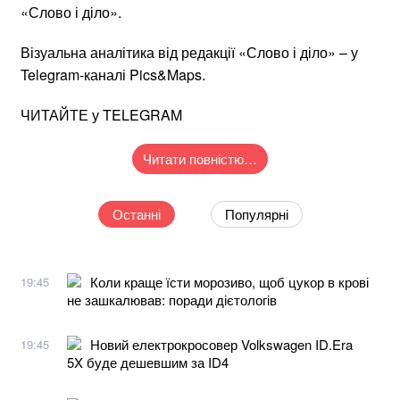
«Слово і діло».
Візуальна аналітика від редакції «Слово і діло» – у
Telegram-каналі Pics&Maps.
ЧИТАЙТЕ у TELEGRAM
Читати повністю…
Останні
Популярні
Коли краще їсти морозиво, щоб цукор в крові
19:45
не зашкалював: поради дієтологів
Новий електрокросовер Volkswagen ID.Era
19:45
5X буде дешевшим за ID4