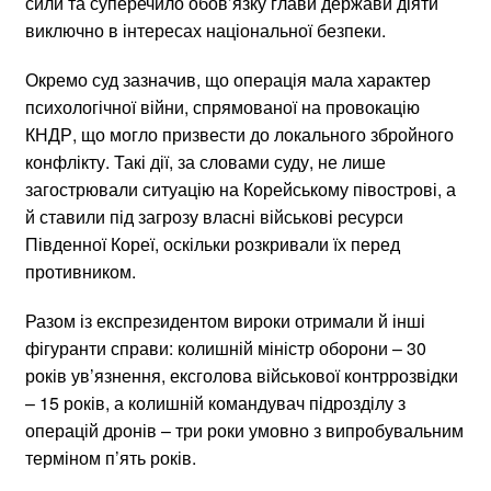
сили та суперечило обов’язку глави держави діяти
виключно в інтересах національної безпеки.
Окремо суд зазначив, що операція мала характер
психологічної війни, спрямованої на провокацію
КНДР, що могло призвести до локального збройного
конфлікту. Такі дії, за словами суду, не лише
загострювали ситуацію на Корейському півострові, а
й ставили під загрозу власні військові ресурси
Південної Кореї, оскільки розкривали їх перед
противником.
Разом із експрезидентом вироки отримали й інші
фігуранти справи: колишній міністр оборони – 30
років ув’язнення, ексголова військової контррозвідки
– 15 років, а колишній командувач підрозділу з
операцій дронів – три роки умовно з випробувальним
терміном п’ять років.