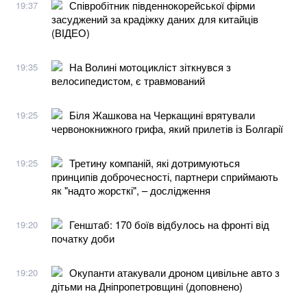
Співробітник південнокорейської фірми
19:37
засуджений за крадіжку даних для китайців
(ВІДЕО)
На Волині мотоцикліст зіткнувся з
19:35
велосипедистом, є травмований
Біля Жашкова на Черкащині врятували
19:25
червонокнижного грифа, який прилетів із Болгарії
Третину компаній, які дотримуються
19:25
принципів доброчесності, партнери сприймають
як "надто жорсткі", – дослідження
Генштаб: 170 боїв відбулось на фронті від
19:20
початку доби
Окупанти атакували дроном цивільне авто з
19:20
дітьми на Дніпропетровщині (доповнено)