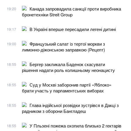
Канада запровадила санкції проти виробника
19:20
бронетехніки Streit Group
В Україні вперше пересадили легені дитині
19:17
Французький салат із тертої моркви з
19:00
лимонно-діжонською заправкою (Рецепт)
Бергер закликала Баденок скасувати
18:55
рішення надати роль колишньому неонацисту
Суд у Москві заборонив партії «Яблоко»
18:55
брати участь у парламентських виборах
Глава індійської розвідки зустрівся в Дакці з
18:55
радником з оборони Бангладеш
У Пльзені пожежа охопила близько 2 гектарів
18:55