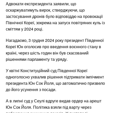
Адвокати експрезидента заявили, що
оскаржуватимуть вирок, стверджуючи, що
застосування дронів було відповіддю на провокації
Північної Кореї, зокрема на запуск повітряних куль із
сміттям у 2024 році.
Нагадаємо, 3 грудня 2024 року президент Південної
Кореї Юн оголосив про введення воєнного стану в
країні, через шість годин він був скасований
рішеннями парламенту та уряду.
У квiтнi Конституційний суд Південної Кореї
одноголосно ухвалив рішення підтримати імпічмент
президента Юн Сок Йоля, що автоматично призвело
до його усунення з посади.
А в липнi суд у Сеулі вдруге видав ордер на арешт
Юн Сок Йоля. Політика взяли під варту через