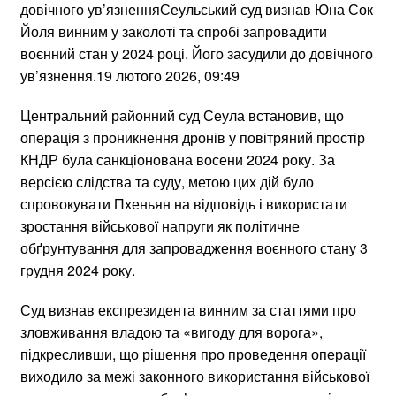
довічного ув’язненняСеульський суд визнав Юна Сок
Йоля винним у заколоті та спробі запровадити
воєнний стан у 2024 році. Його засудили до довічного
ув’язнення.19 лютого 2026, 09:49
Центральний районний суд Сеула встановив, що
операція з проникнення дронів у повітряний простір
КНДР була санкціонована восени 2024 року. За
версією слідства та суду, метою цих дій було
спровокувати Пхеньян на відповідь і використати
зростання військової напруги як політичне
обґрунтування для запровадження воєнного стану 3
грудня 2024 року.
Суд визнав експрезидента винним за статтями про
зловживання владою та «вигоду для ворога»,
підкресливши, що рішення про проведення операції
виходило за межі законного використання військової