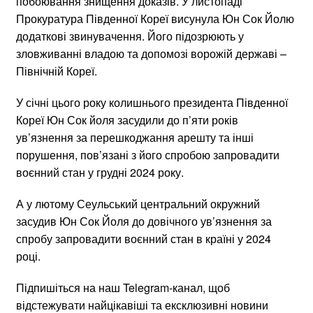
побоювання знищення доказів. У листопаді
Прокуратура Південної Кореї висунула Юн Сок Йолю
додаткові звинувачення. Його підозрюють у
зловживанні владою та допомозі ворожій державі –
Північній Кореї.
У січні цього року колишнього президента Південної
Кореї Юн Сок йоля засудили до п’яти років
ув’язнення за перешкоджання арешту та інші
порушення, пов’язані з його спробою запровадити
воєнний стан у грудні 2024 року.
А у лютому Сеульський центральний окружний
засудив Юн Сок Йоля до довічного ув’язнення за
спробу запровадити воєнний стан в країні у 2024
році.
Підпишіться на наш Telegram-канал, щоб
відстежувати найцікавіші та ексклюзивні новини