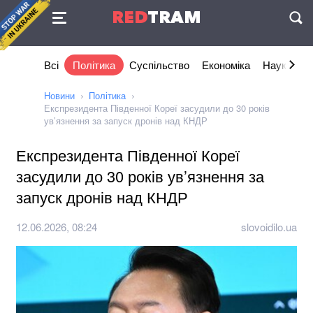
Угода
RED
TRAM
П
Всі
Політика
Суспільство
Економіка
Наука та I
Новини
Політика
Експрезидента Південної Кореї засудили до 30 років
ув’язнення за запуск дронів над КНДР
Експрезидента Південної Кореї
засудили до 30 років ув’язнення за
запуск дронів над КНДР
12.06.2026, 08:24
slovoidilo.ua