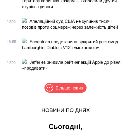
території колишніх казарм — оголосили другий
ступінь тривоги
Апеляційний суд США не зупинив тисячі
18:55
позовів проти соцмереж через залежність дітей
Eccentrica представила відкритий рестомод
18:55
Lamborghini Diablo з V12 і «механікою»
Jefferies знизила рейтинг акцій Apple до рівня
18:55
«продавати»
Більше новин
НОВИНИ ПО ДНЯХ
Співаків і телеведучих хочуть позбавити броні: у
Кабміні з'явилася петиція
Сьогодні,
Нові фото Путіна знову сколихнули мережу: увагу