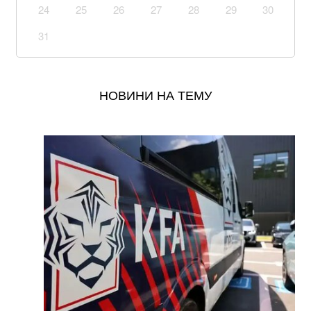
воїнів. Загинув Олексій Юков – керівник пошукового
24
25
26
27
28
29
30
загону “Плацдарм”
31
Не кладіть огірки в банку як доведеться: одна
помилка позбавить їх хрусткості
НОВИНИ НА ТЕМУ
Що відбувається з ціною на гречку та чого очікувати
далі: чи варто робити запаси крупи
Залишилося мало часу: розвідка США шокувала
новим прогнозом щодо нападу Путіна на НАТО
Вже 24 серпня українці отримають грошову
допомогу: хто у списку
Смачніші та дешевші за піцу: гарячі бутерброди із
сиром і томатами за лічені хвилини
Кого немає на військовому обліку: податкова