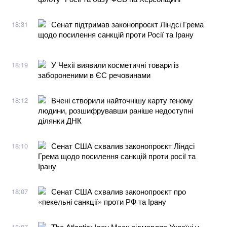
Сенат підтримав законопроєкт Ліндсі Грема
18:31
щодо посилення санкцій проти Росії та Ірану
У Чехії виявили косметичні товари із
18:19
забороненими в ЄС речовинами
Вчені створили найточнішу карту геному
18:12
людини, розшифрувавши раніше недоступні
ділянки ДНК
Сенат США схвалив законопроєкт Ліндсі
18:10
Грема щодо посилення санкцій проти росії та
Ірану
Сенат США схвалив законопроєкт про
18:07
«пекельні санкції» проти РФ та Ірану
The Atlantic: Ілон Маск відмовляє Україні у
18:07