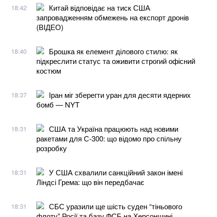
Китай відповідає на тиск США
18:42
запровадженням обмежень на експорт дронів
(ВІДЕО)
Брошка як елемент ділового стилю: як
18:40
підкреслити статус та оживити строгий офісний
костюм
Іран міг зберегти уран для десяти ядерних
18:37
бомб — NYT
США та Україна працюють над новими
18:31
ракетами для С-300: що відомо про спільну
розробку
У США схвалили санкційний закон імені
18:31
Ліндсі Грема: що він передбачає
СБС уразили ще шість суден “тіньового
18:31
флоту” Росії та базу ФСБ на Херсонщині