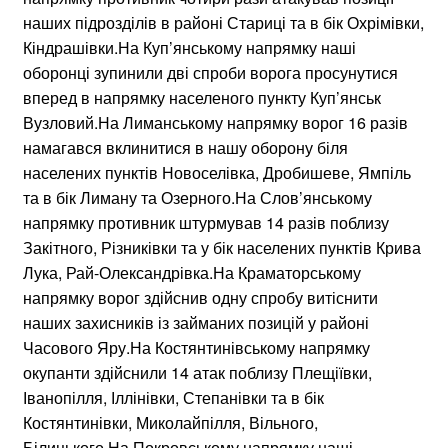
наших підрозділів в районі Стариці та в бік Охрімівки,
Кіндрашівки.На Куп’янському напрямку наші
оборонці зупинили дві спроби ворога просунутися
вперед в напрямку населеного пункту Куп’янськ
Вузловий.На Лиманському напрямку ворог 16 разів
намагався вклинитися в нашу оборону біля
населених пунктів Новоселівка, Дробишеве, Ямпіль
та в бік Лиману та Озерного.На Слов’янському
напрямку противник штурмував 14 разів поблизу
Закітного, Різниківки та у бік населених пунктів Крива
Лука, Рай-Олександрівка.На Краматорському
напрямку ворог здійснив одну спробу витіснити
наших захисників із займаних позицій у районі
Часового Яру.На Костянтинівському напрямку
окупанти здійснили 14 атак поблизу Плещіївки,
Іванопілля, Іллінівки, Степанівки та в бік
Костянтинівки, Миколайпілля, Вільного,
Білицького.На Покровському напрямку наші