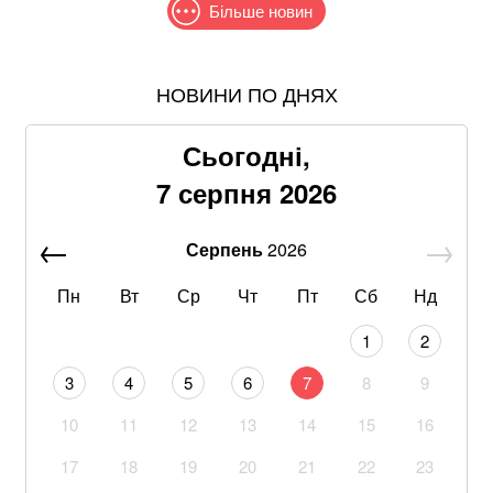
Більше новин
НОВИНИ ПО ДНЯХ
Пенсіонерам доплатять за стаж: хто отримає по 519
гривень у серпні
Сьогодні,
Хацкевич: Гуцуляк навіть не прийшов потиснути
7 серпня 2026
руку президенту
Серпень
2026
Хвиля похолодання накриє Україну: Діденко назвала
дату завершення аномальної спеки
Пн
Вт
Ср
Чт
Пт
Сб
Нд
Через повагу до Реалу: Родрі отримуватиме в
1
2
Барселоні 15 мільйонів на рік
3
4
5
6
7
8
9
Трамп заявив, що США не передадуть Україні
10
11
12
13
14
15
16
додаткові ракети для Patriot
17
18
19
20
21
22
23
Понад 20 років шукав і повертав тіла полеглих