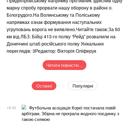
Придніпровському напрямку противник здійснив одну
марну спробу прорвати нашу оборону в районі о.
Білогрудого.На Волинському та Поліському
напрямках ознак формування наступальних
угруповань ворога не виявлено.Читайте також:За 50
км від ЛБЗ. Бійці 413-го полку “Рейд” розвалили на
Донеччині штаб російського полку Унікальних
переглядів: 3Редактор: Вікторія Оліферук
Читати повністю…
Останні
Популярні
Футбольна асоціація Кореї постачала повій
18:45
арбітрам. Збірна не програла жодного поєдинку з
такою схемою