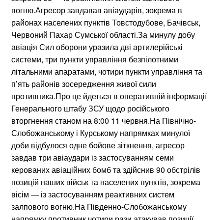
вогню.Агресор завдавав авіаударів, зокрема в
районах населених пунктів Товстодубове, Бачівськ,
Червоний Пахар Сумської області.За минулу добу
авіація Сил оборони уразила дві артилерійські
системи, три пункти управління безпілотними
літальними апаратами, чотири пункти управління та
п’ять районів зосередження живої сили
противника.Про це йдеться в оперативній інформації
Генерального штабу ЗСУ щодо російського
вторгнення станом на 8:00 11 червня.На Північно-
Слобожанському і Курському напрямках минулої
доби відбулося одне бойове зіткнення, агресор
завдав три авіаудари із застосуванням семи
керованих авіаційних бомб та здійснив 90 обстрілів
позицій наших військ та населених пунктів, зокрема
вісім — із застосуванням реактивних систем
залпового вогню.На Південно-Слобожанському
напрямку противник чотири рази атакував позиції