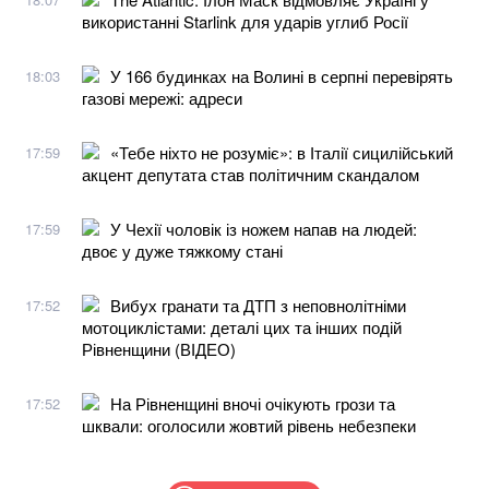
використанні Starlink для ударів углиб Росії
У 166 будинках на Волині в серпні перевірять
18:03
газові мережі: адреси
«Тебе ніхто не розуміє»: в Італії сицилійський
17:59
акцент депутата став політичним скандалом
У Чехії чоловік із ножем напав на людей:
17:59
двоє у дуже тяжкому стані
Вибух гранати та ДТП з неповнолітніми
17:52
мотоциклістами: деталі цих та інших подій
Рівненщини (ВІДЕО)
На Рівненщині вночі очікують грози та
17:52
шквали: оголосили жовтий рівень небезпеки