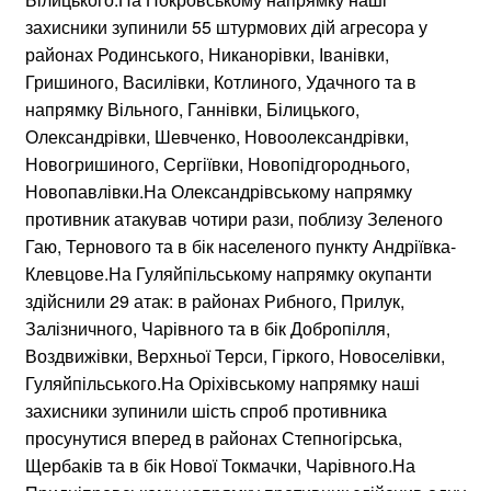
захисники зупинили 55 штурмових дій агресора у
районах Родинського, Никанорівки, Іванівки,
Гришиного, Василівки, Котлиного, Удачного та в
напрямку Вільного, Ганнівки, Білицького,
Олександрівки, Шевченко, Новоолександрівки,
Новогришиного, Сергіївки, Новопідгороднього,
Новопавлівки.На Олександрівському напрямку
противник атакував чотири рази, поблизу Зеленого
Гаю, Тернового та в бік населеного пункту Андріївка-
Клевцове.На Гуляйпільському напрямку окупанти
здійснили 29 атак: в районах Рибного, Прилук,
Залізничного, Чарівного та в бік Добропілля,
Воздвижівки, Верхньої Терси, Гіркого, Новоселівки,
Гуляйпільського.На Оріхівському напрямку наші
захисники зупинили шість спроб противника
просунутися вперед в районах Степногірська,
Щербаків та в бік Нової Токмачки, Чарівного.На