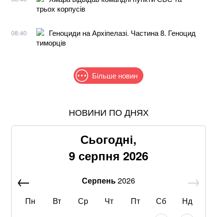
трьох корпусів
Геноциди на Архіпелазі. Частина 8. Геноцид
08:40
тиморців
Більше новин
НОВИНИ ПО ДНЯХ
Понад 9,2 млрд грн: що відомо про нову гучну
справу "ПриватБанку"
Сьогодні,
Абітурієнт заявив, що йому змінили результат НМТ:
9 серпня 2026
перевірка виявила можливу підробку
Серпень
2026
Отруйна картопля та зелені помідори:
попереджають про небезпеку соланіну
Пн
Вт
Ср
Чт
Пт
Сб
Нд
Рф завдала комбінованого ракетно-дронового удару