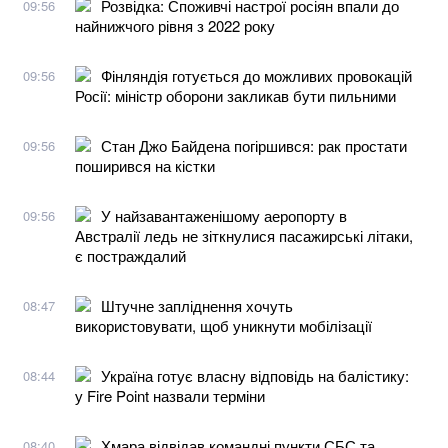
Розвідка: Споживчі настрої росіян впали до
09:56
найнижчого рівня з 2022 року
Фінляндія готується до можливих провокацій
09:56
Росії: міністр оборони закликав бути пильними
Стан Джо Байдена погіршився: рак простати
09:56
поширився на кістки
У найзавантаженішому аеропорту в
09:56
Австралії ледь не зіткнулися пасажирські літаки,
є постраждалий
Штучне запліднення хочуть
08:47
використовувати, щоб уникнути мобілізації
Україна готує власну відповідь на балістику:
08:44
у Fire Point назвали терміни
Хмара відвідав командні пункти СБС та
08:40