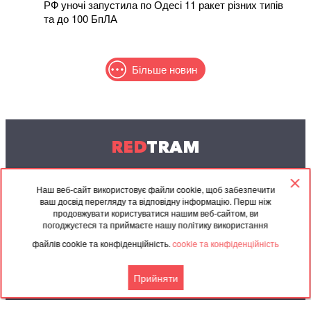
РФ уночі запустила по Одесі 11 ракет різних типів
та до 100 БпЛА
Більше новин
RED
TRAM
© 2004-2026 Redtram, Ltd.
Наш веб-сайт використовує файли cookie, щоб забезпечити
ваш досвід перегляду та відповідну інформацію. Перш ніж
Співпраця
Архів
Контакти
продовжувати користуватися нашим веб-сайтом, ви
погоджуєтеся та приймаєте нашу політику використання
Партнерські
Угода
файлів cookie та конфіденційність.
cookie та конфіденційність
матеріали
Прийняти