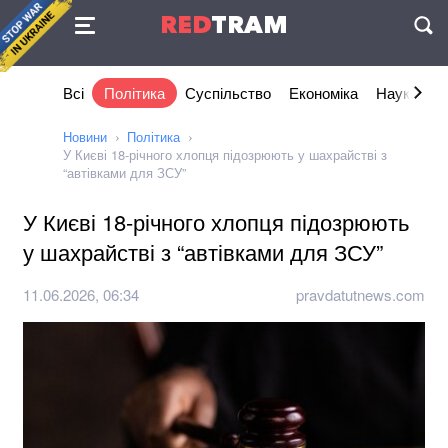
Угода
RED
TRAM
П
Всі
Політика
Суспільство
Економіка
Наука та I
Новини
Політика
У Києві 18-річного хлопця підозрюють у шахрайстві з
“автівками для ЗСУ”
У Києві 18-річного хлопця підозрюють
у шахрайстві з “автівками для ЗСУ”
11.06.2026, 06:34
pravdatutnews.com