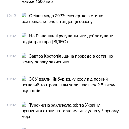
майже 1500 пар
Осіння мода 2023: експертка з стилю
10:12
розкриває ключові тенденції сезону
На Рівненщині рятувальники деблокували
10:02
водія трактора (ВІДЕО)
Завтра Костопільщина проведе в останню
10:02
земну дорогу захисника
ЗСУ взяли Кінбурнську косу під повний
10:02
вогневий контроль: там залишаються 2,5 тисячі
окупантів
Туреччина закликала рф та Україну
10:02
припинити атаки на торговельні судна у Чорному
морі