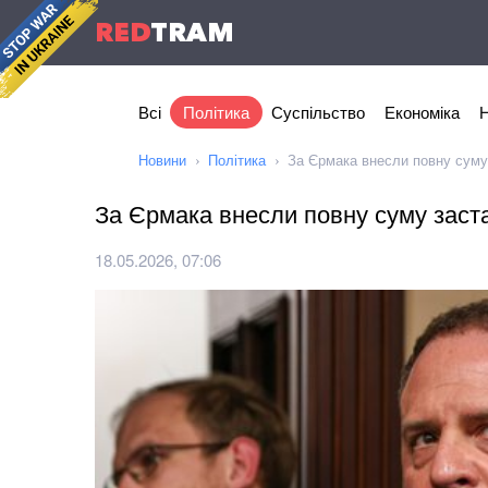
RED
TRAM
Всі
Політика
Суспільство
Економіка
Н
Новини
Політика
За Єрмака внесли повну суму
За Єрмака внесли повну суму заст
18.05.2026, 07:06