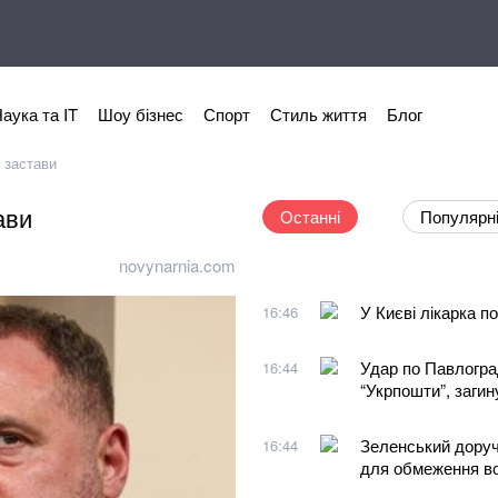
аука та IT
Шоу бізнес
Спорт
Стиль життя
Блог
 застави
ави
Останні
Популярн
novynarnia.com
У Києві лікарка 
16:46
Удар по Павлогра
16:44
“Укрпошти”, загин
Зеленський доруч
16:44
для обмеження во