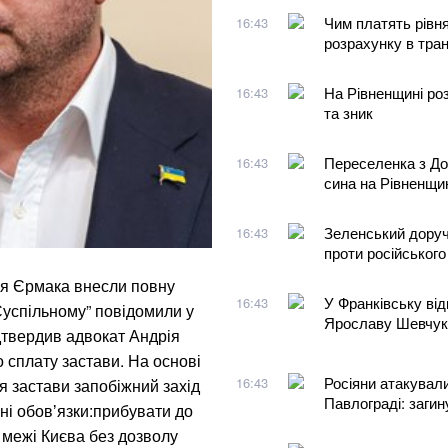
Чим платять рівн
16:43
розрахунку в тра
На Рівненщині роз
16:43
та зник
Переселенка з До
16:43
сина на Рівненщи
Зеленський доруч
16:43
проти російськог
ія Єрмака внесли повну
У Франківську ві
16:43
Суспільному” повідомили у
Ярославу Шевчук
дтвердив адвокат Андрія
 сплату застави. На основі
Росіяни атакувал
16:43
я застави запобіжний захід
Павлограді: загин
ні обовʼязки:прибувати до
а межі Києва без дозволу