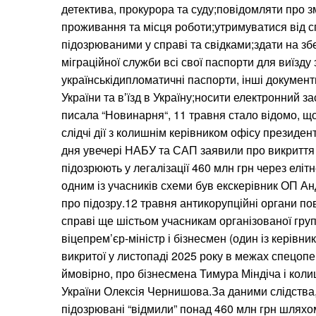
детектива, прокурора та суду;повідомляти про з
проживання та місця роботи;утримуватися від с
підозрюваними у справі та свідками;здати на з
міграційної служби всі свої паспорти для виїзду
українськідипломатичні паспорти, інші документ
України та вʼїзд в Україну;носити електронний з
писала “Новинарня“, 11 травня стало відомо, 
слідчі дії з колишнім керівником офісу президе
дня увечері НАБУ та САП заявили про викриття 
підозрюють у легалізації 460 млн грн через еліт
одним із учасників схеми був екскерівник ОП А
про підозру.12 травня антикорупційні органи пов
справі ще шістьом учасникам організованої груп
віцепрем’єр-міністр і бізнесмен (один із керівник
викритої у листопаді 2025 року в межах спецопер
ймовірно, про бізнесмена Тимура Міндіча і коли
України Олексія Чернишова.За даними слідства
підозрювані “відмили” понад 460 млн грн шлях