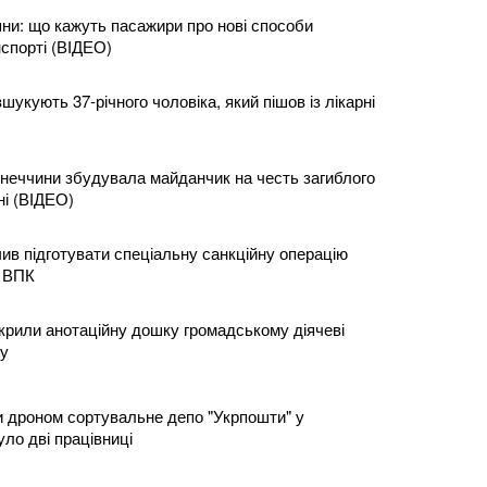
яни: що кажуть пасажири про нові способи
нспорті (ВІДЕО)
шукують 37-річного чоловіка, який пішов із лікарні
неччини збудувала майданчик на честь загиблого
ні (ВІДЕО)
ив підготувати спеціальну санкційну операцію
о ВПК
дкрили анотаційну дошку громадському діячеві
у
и дроном сортувальне депо "Укрпошти" у
уло дві працівниці