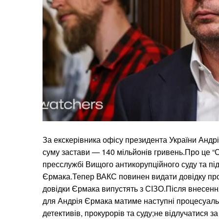
За екскерівника офісу президента України Андр
суму застави — 140 мільйонів гривень.Про це “
пресслужбі Вищого антикорупційного суду та пі
Єрмака.Тепер ВАКС повинен видати довідку про
довідки Єрмака випустять з СІЗО.Після внесенн
для Андрія Єрмака матиме наступні процесуаль
детективів, прокурорів та суду;не відлучатися з