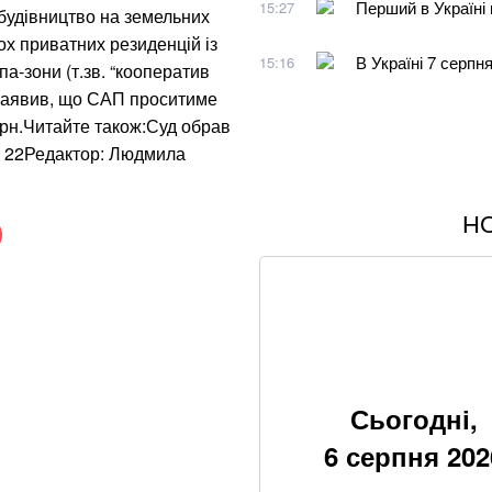
Перший в Україні 
15:27
о будівництво на земельних
ох приватних резиденцій із
В Україні 7 серпн
15:16
а-зони (т.зв. “кооператив
заявив, що ‎САП проситиме
рн.‎Читайте також:Суд обрав
в: 22Редактор: Людмила
Н
Пенсіонерам допла
серпні
Ракетний удар по 
наслідки для бізн
З 28 ракет – жодн
нічного обстрілу
Сьогодні,
6 серпня 202
Понад 20 років шу
Олексій Юков – к