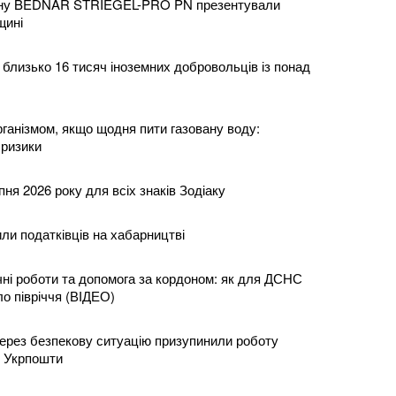
ону BEDNAR STRIEGEL-PRO PN презентували
щині
 близько 16 тисяч іноземних добровольців із понад
рганізмом, якщо щодня пити газовану воду:
 ризики
пня 2026 року для всіх знаків Зодіаку
ли податківців на хабарництві
чні роботи та допомога за кордоном: як для ДСНС
о півріччя (ВІДЕО)
ерез безпекову ситуацію призупинили роботу
я Укрпошти