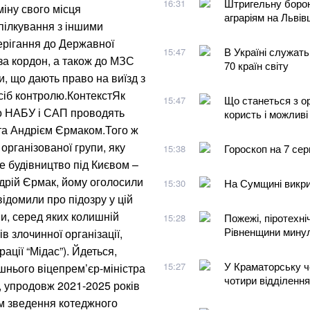
Штригельну бор
16:31
міну свого місця
аграріям на Львів
пілкування з іншими
берігання до Державної
В Україні служать
15:47
 за кордон, а також до МЗС
70 країн світу
и, що дають право на виїзд з
асіб контролю.КонтекстЯк
Що станеться з о
15:47
що НАБУ і САП проводять
користь і можливі
нта Андрієм Єрмаком.Того ж
організованої групи, яку
Гороскоп на 7 сер
15:38
не будівництво під Києвом –
ндрій Єрмак, йому оголосили
На Сумщині викри
15:30
ідомили про підозру у цій
и, серед яких колишній
Пожежі, піротехні
15:28
Рівненщини минул
ів злочинної організації,
ації “Мідас”). Йдеться,
У Краматорську ч
15:27
шнього віцепрем’єр-міністра
чотири відділенн
, упродовж 2021-2025 років
ом зведення котеджного