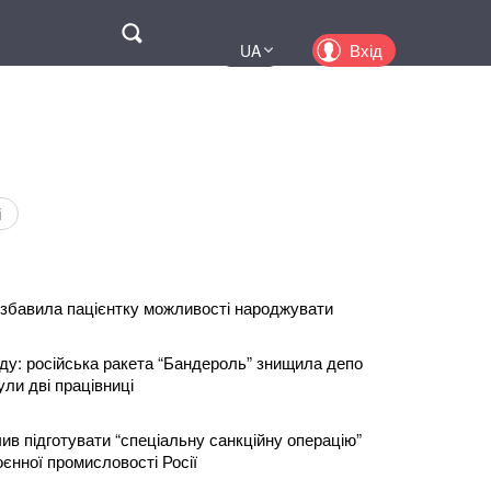
Поиск
Вхід
UA
EN
PL
KZ
RU
і
позбавила пацієнтку можливості народжувати
ду: російська ракета “Бандероль” знищила депо
ули дві працівниці
ив підготувати “спеціальну санкційну операцію”
єнної промисловості Росії