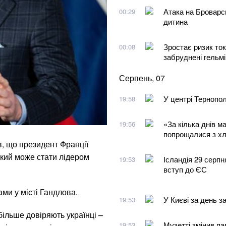
Атака на Броварс
00:29
дитина
Зростає ризик то
00:08
забруднені гельм
Серпень, 07
У центрі Тернопо
19:58
«За кілька днів м
19:56
попрощалися з хло
, що президент Франції
який може стати лідером
Ісландія 29 серпн
19:53
вступ до ЄС
ами у місті Гандлова.
У Києві за день з
19:53
ільше довіряють українці –
Музетті змінив п
19:53