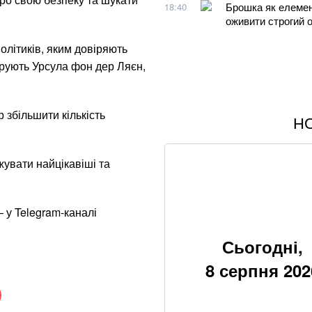
Брошка як елемент
18:40
оживити строгий 
олітиків, яким довіряють
дирують Урсула фон дер Ляєн,
 збільшити кількість
Н
Понад 9,2 млрд гр
Хвиля похолоданн
жувати найцікавіші та
завершення анома
Що корисніше — к
– у Telegram-каналі
Google прибирає 
Сьогодні,
вже у 2027 році
8 серпня 202
Літній хіт: салат 