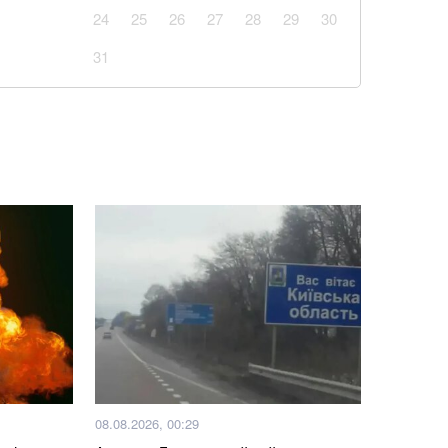
блого внаслідок бійки маршрутника: захист
24
25
26
27
28
29
30
ід судді через упередженість
31
аповнюватимуть дефіцит Patriot через оновлення
 в банку як доведеться: одна помилка позбавить їх
 ціною на гречку та чого очікувати далі: чи варто
упи
 часу: розвідка США шокувала новим прогнозом
іна на НАТО
ші за піцу: гарячі бутерброди із сиром і томатами
08.08.2026, 00:29
йськовому обліку: податкова передасть Міноборони