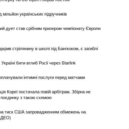
 мільйон українських підручників
чий дует став срібним призером чемпіонату Європи
ідкрив стрілянину в школі під Бангкоком, є загиблі
Україні бити вглиб Росії через Starlink
 оплачували інтимні послуги перед матчами
ія Кореї постачала повій арбітрам. Збірна не
 поєдинку з такою схемою
 на тиск США запровадженням обмежень на
ВІДЕО)