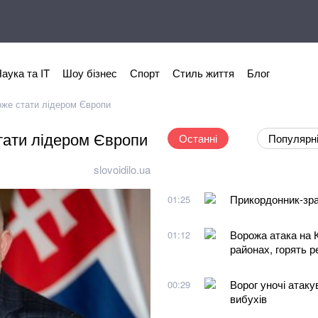
аука та IT
Шоу бізнес
Спорт
Стиль життя
Блог
оже стати лідером Європи
стати лідером Європи
Останні
Популярн
slovoidilo.ua
Прикордонник-зра
01:25
Ворожа атака на 
01:12
районах, горять 
Ворог уночі атак
00:29
вибухів