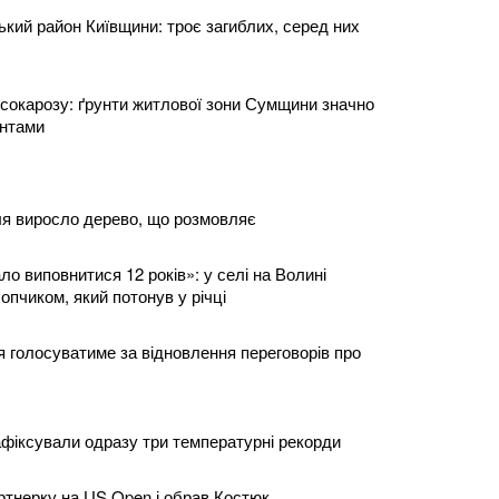
ький район Київщини: троє загиблих, серед них
ксокарозу: ґрунти житлової зони Сумщини значно
інтами
ля виросло дерево, що розмовляє
ало виповнитися 12 років»: у селі на Волині
пчиком, який потонув у річці
я голосуватиме за відновлення переговорів про
афіксували одразу три температурні рекорди
артнерку на US Open і обрав Костюк