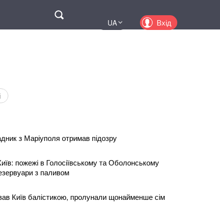
Поиск
Вхід
UA
EN
PL
KZ
RU
і
дник з Маріуполя отримав підозру
Київ: пожежі в Голосіївському та Оболонському
резервуари з паливом
ував Київ балістикою, пролунали щонайменше сім