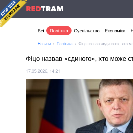
RED
TRAM
Всі
Політика
Суспільство
Економіка
Н
Новини
Політика
Фіцо назвав «єдиного», хто м
Фіцо назвав «єдиного», хто може 
17.05.2026, 14:21