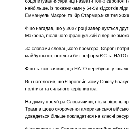
соцопитуванняУкраїнці назвати топ-3 європоліти
найбільше. Із показниками у 54-59 відсотків лі
Еммануель Макрон та Кір Стармер.9 квітня 2026
Фіцо нагадав, що у 2027 році завершується дру
Макрона, після чого французький лідер не змож
За словами словацького прем’єра, Європі потрі
майбутнього, оскільки без реформ ЄС та НАТО о
Фіцо також заявив, що НАТО перебуває у «жалюг
Він наголосив, що Європейському Союзу бракує 
політики та сильного керівництва.
На думку прем’єра Словаччини, після рішень 
Трампа щодо скорочення американської військо
доведеться більше покладатися на власні ресур
Фіцо заявив, що Європа має самостійно дбати п