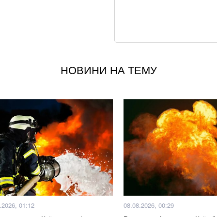
Суд у справі заги
клопотав про відв
США та Україна з
радянських ракет
НОВИНИ НА ТЕМУ
Не кладіть огірки
хрусткості
Що відбувається з
робити запаси кр
Залишилося мало
щодо нападу Пут
Смачніші та дешев
за лічені хвилини
.2026, 01:12
08.08.2026, 00:29
Кого немає на ві