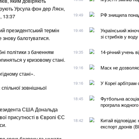
ків, яким довіряють
дирують Урсула фон дер Ляєн,
РФ знищила понад
19:49
, 13:37
гий президентський термін
Український жіно
19:46
зі стрибків у воду
е знову балотуватися.
бні політики з баченням
14-річний учень в
19:35
пиняться у кризовому стані.
Маск не дозволяє 
19:16
ідному стані».
У Кореї арбітрам
19:16
спільної зовнішньої
Футбольна асоціац
18:45
програла жодного
президента США Дональда
вої присутності в Європі ЄС
Китай відповідає
18:42
си.
експорт дронів (
ро свою безпеку та шукати