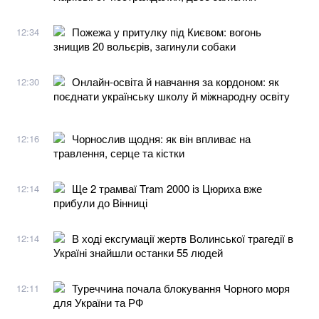
Пожежа у притулку під Києвом: вогонь
12:34
знищив 20 вольєрів, загинули собаки
Онлайн-освіта й навчання за кордоном: як
12:30
поєднати українську школу й міжнародну освіту
Чорнослив щодня: як він впливає на
12:16
травлення, серце та кістки
Ще 2 трамваї Tram 2000 із Цюриха вже
12:14
прибули до Вінниці
В ході ексгумації жертв Волинської трагедії в
12:14
Україні знайшли останки 55 людей
Туреччина почала блокування Чорного моря
12:11
для України та РФ