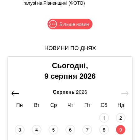
галузі на Рівненщині (ФОТО)
Більше новин
НОВИНИ ПО ДНЯХ
Співаків і телеведучих хочуть позбавити броні: у
Кабміні з'явилася петиція
Сьогодні,
Понад 9,2 млрд грн: що відомо про нову гучну
9 серпня 2026
справу "ПриватБанку"
Серпень
2026
Абітурієнт заявив, що йому змінили результат НМТ:
перевірка виявила можливу підробку
Пн
Вт
Ср
Чт
Пт
Сб
Нд
Отруйна картопля та зелені помідори:
1
2
попереджають про небезпеку соланіну
3
4
5
6
7
8
9
Рф завдала комбінованого ракетно-дронового удару