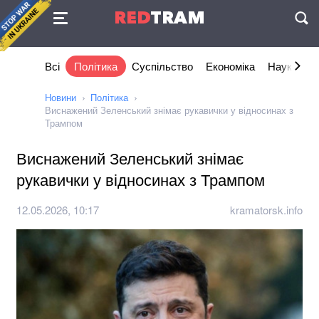
Угода
RED
TRAM
П
Всі
Політика
Суспільство
Економіка
Наука та I
Новини
Політика
Виснажений Зеленський знімає рукавички у відносинах з
Трампом
Виснажений Зеленський знімає
рукавички у відносинах з Трампом
12.05.2026, 10:17
kramatorsk.info