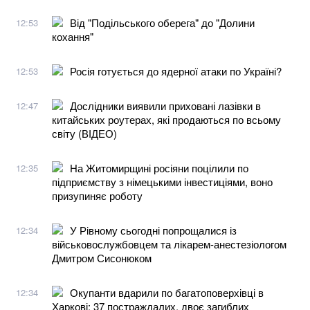
Від "Подільського оберега" до "Долини
12:53
кохання"
Росія готується до ядерної атаки по Україні?
12:53
Дослідники виявили приховані лазівки в
12:47
китайських роутерах, які продаються по всьому
світу (ВІДЕО)
На Житомирщині росіяни поцілили по
12:35
підприємству з німецькими інвестиціями, воно
призупиняє роботу
У Рівному сьогодні попрощалися із
12:34
військовослужбовцем та лікарем-анестезіологом
Дмитром Сисонюком
Окупанти вдарили по багатоповерхівці в
12:34
Харкові: 37 постраждалих, двоє загиблих