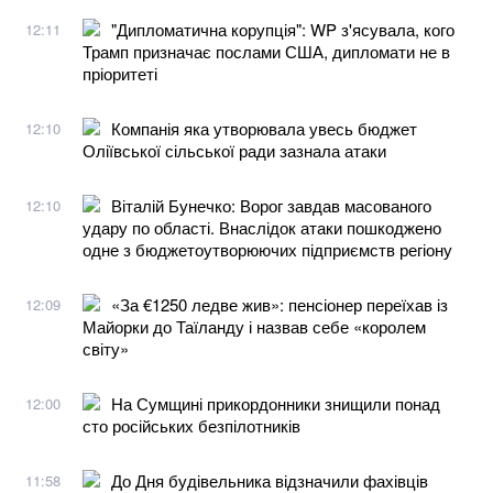
"Дипломатична корупція": WP з'ясувала, кого
12:11
Трамп призначає послами США, дипломати не в
пріоритеті
Компанія яка утворювала увесь бюджет
12:10
Оліївської сільської ради зазнала атаки
Віталій Бунечко: Ворог завдав масованого
12:10
удару по області. Внаслідок атаки пошкоджено
одне з бюджетоутворюючих підприємств регіону
«За €1250 ледве жив»: пенсіонер переїхав із
12:09
Майорки до Таїланду і назвав себе «королем
світу»
На Сумщині прикордонники знищили понад
12:00
сто російських безпілотників
До Дня будівельника відзначили фахівців
11:58