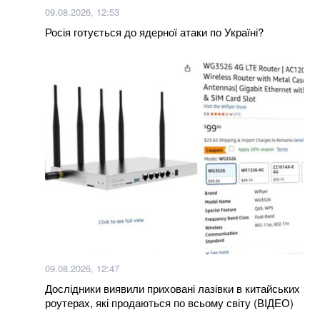
Залишилося мало часу: розвідка США шокувала
09.08.2026, 12:53
новим прогнозом щодо нападу Путіна на НАТО
Росія готується до ядерної атаки по Україні?
Більше новин
09.08.2026, 12:47
Дослідники виявили приховані лазівки в китайських
роутерах, які продаються по всьому світу (ВІДЕО)