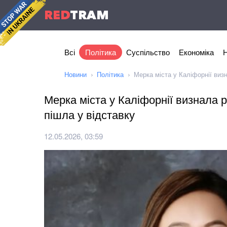
RED
TRAM
Всі
Політика
Суспільство
Економіка
Н
Новини
Політика
Мерка міста у Каліфорнії виз
Мерка міста у Каліфорнії визнала 
пішла у відставку
12.05.2026, 03:59