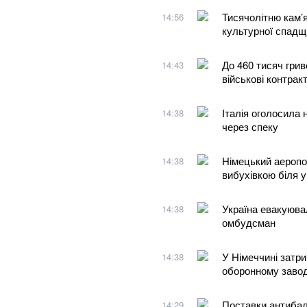
Тисячолітню кам’
14:56
культурної спадщ
До 460 тисяч грив
14:43
військові контрак
Італія оголосила 
14:38
через спеку
Німецький аеропор
14:38
вибухівкою біля у
Україна евакуювал
14:38
омбудсман
У Німеччині затри
14:38
оборонному завод
Поставки антибал
14:29