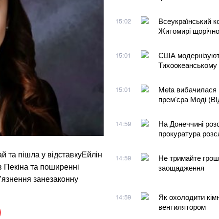
Всеукраїнський ко
15:02
Житомирі щорічн
США модернізують
15:01
Тихоокеанському 
Meta вибачилася 
15:01
прем’єра Моді (В
На Донеччині розс
14:59
прокуратура розс
ай та пішла у відставкуЕйлін
Не тримайте гроші
14:59
в Пекіна та поширенні
заощадження
в’язнення занезаконну
Як охолодити кімн
14:59
вентилятором