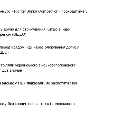
нкурс «Richter Junior Competition» проходитиме у
о
 армію для стримування Китаю в Індо-
регіоні (ВІДЕО)
перед урядом Індії через блокування допису
ІДЕО)
тріляли українського військовополоненого:
лідує злочин
 вдома: у НБУ підказали, як захистити свої
ату без кондиціонера: трюк із пляшкою та