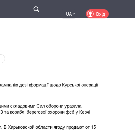
Поиск
Вхід
UA
EN
PL
KZ
RU
і
кампанію дезінформації щодо Курської операції
ншими складовими Сил оборони уразила
 та кораблі берегової охорони фсб у Керчі
 В Харьковской области ягоду продают от 15