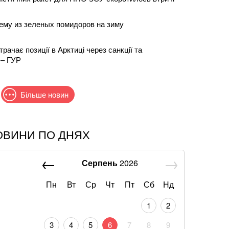
ему из зеленых помидоров на зиму
трачає позиції в Арктиці через санкції та
 – ГУР
Більше новин
ОВИНИ ПО ДНЯХ
и дронів у російському Ярославлі спалахнули
о
Серпень
2026
що слова Залужного щодо членства в НАТО були
ту
Пн
Вт
Ср
Чт
Пт
Сб
Нд
1
2
коментувала підозру від НАБУ та САП
3
4
5
6
7
8
9