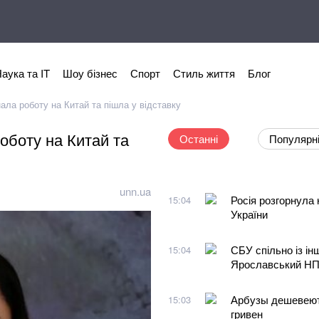
аука та IT
Шоу бізнес
Спорт
Стиль життя
Блог
нала роботу на Китай та пішла у відставку
роботу на Китай та
Останні
Популярн
unn.ua
Росія розгорнула 
15:04
України
СБУ спільно із і
15:04
Ярославський НПЗ
Арбузы дешевеют.
15:03
гривен