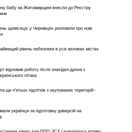
яну бабу на Житомирщині внесли до Реєстру
ини
ень щомісяця: у Чернівцях розповіли про нові
ти
найвищий рівень небезпеки в усіх великих містах
т відновив роботу після знахідки дрона з
країнського літака
а ще п'ятьох підлітків з окупованих територій -
мали українця за підготовку диверсій на
і
істичних ракет для ППО ЗСУ скоротилось втричі