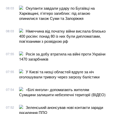
Окупанти завдали удару по Бугаївці на
08:03
Харківщині, п’ятеро загиблих: під атакою
опинилися також Суми та Запоріжжя
Німеччина від початку війни вислала близько
08:03
400 росіян: понад 80 із них були дипломатами,
пов’язаними з розвідкою рф
Росія за добу втратила на війні проти України
07:55
1470 загарбників
У Києві та низці областей вдруге за ніч
07:55
оголошували тривогу через загрозу балістики
«Білі янголи» допомагають жителям
07:54
Сумщини залишити небезпечні території (ВІДЕО)
Зеленський анонсував нові контакти заради
07:52
посилення ППО