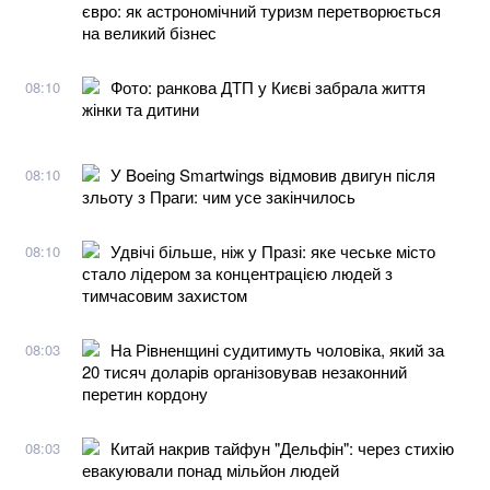
євро: як астрономічний туризм перетворюється
на великий бізнес
Фото: ранкова ДТП у Києві забрала життя
08:10
жінки та дитини
У Boeing Smartwings відмовив двигун після
08:10
зльоту з Праги: чим усе закінчилось
Удвічі більше, ніж у Празі: яке чеське місто
08:10
стало лідером за концентрацією людей з
тимчасовим захистом
На Рівненщині судитимуть чоловіка, який за
08:03
20 тисяч доларів організовував незаконний
перетин кордону
Китай накрив тайфун "Дельфін": через стихію
08:03
евакуювали понад мільйон людей