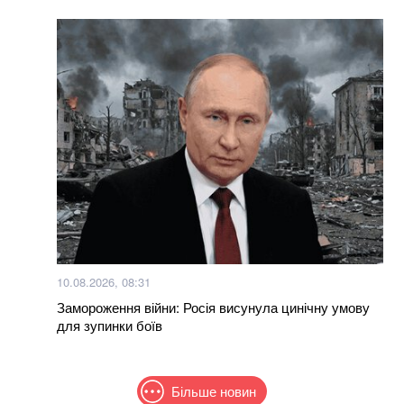
10.08.2026, 08:31
Замороження війни: Росія висунула цинічну умову
для зупинки боїв
Більше новин