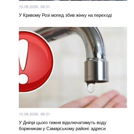
В Бахмуті поранено трьох бійців закарпатського
10.08.2026, 08:31
батальйону “Сонечко”, один у важкому стані (відео)
У Кривому Розі мопед збив жінку на переході
Більше новин
10.08.2026, 08:31
У Дніпрі цього тижня відключатимуть воду
боржникам у Самарському районі: адреси