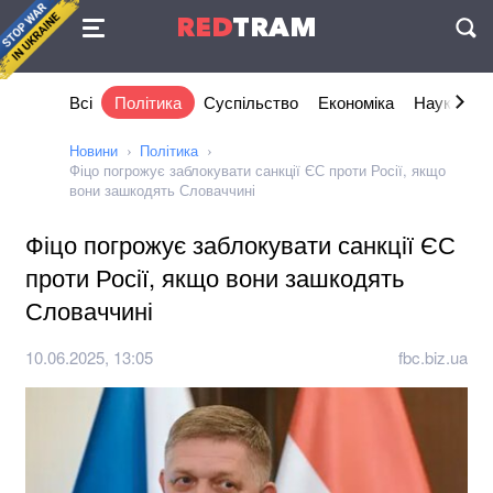
Угода
RED
TRAM
П
Всі
Політика
Суспільство
Економіка
Наука та I
Новини
Політика
Фіцо погрожує заблокувати санкції ЄС проти Росії, якщо
вони зашкодять Словаччині
Фіцо погрожує заблокувати санкції ЄС
проти Росії, якщо вони зашкодять
Словаччині
10.06.2025, 13:05
fbc.biz.ua