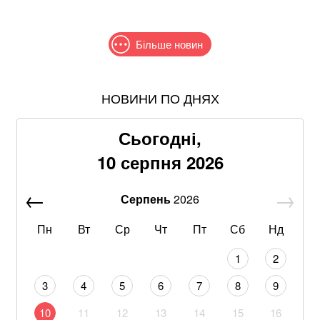
Більше новин
НОВИНИ ПО ДНЯХ
Співаків і телеведучих хочуть позбавити броні: у
Кабміні з'явилася петиція
Сьогодні,
Нові фото Путіна знову сколихнули мережу: увагу
10 серпня 2026
привернув його зовнішній вигляд
Серпень
2026
Росія нарощує ракетний терор: якою є загроза
блекаутів в Україні
Пн
Вт
Ср
Чт
Пт
Сб
Нд
Втратили пенсійне посвідчення: у ПФУ пояснили, як
1
2
швидко отримати нове
3
4
5
6
7
8
9
Другий тур без шансів: опитування показало, кому
10
11
12
13
14
15
16
програє Зеленський