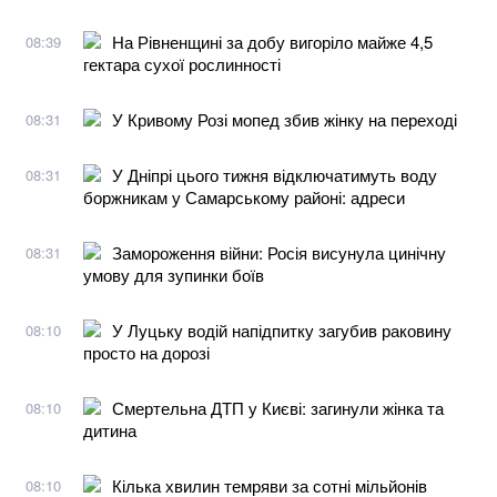
На Рівненщині за добу вигоріло майже 4,5
08:39
гектара сухої рослинності
У Кривому Розі мопед збив жінку на переході
08:31
У Дніпрі цього тижня відключатимуть воду
08:31
боржникам у Самарському районі: адреси
Замороження війни: Росія висунула цинічну
08:31
умову для зупинки боїв
У Луцьку водій напідпитку загубив раковину
08:10
просто на дорозі
Смертельна ДТП у Києві: загинули жінка та
08:10
дитина
Кілька хвилин темряви за сотні мільйонів
08:10