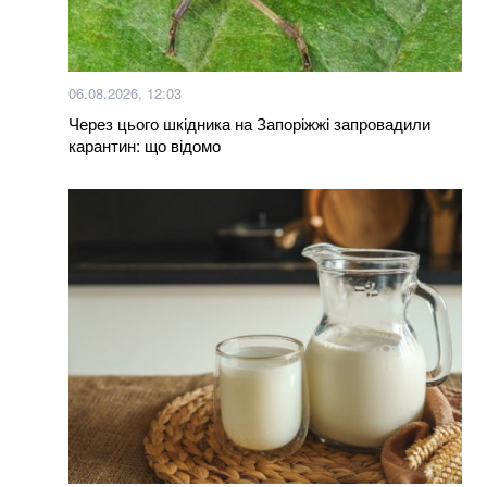
Нагороджені посмертно: у Хмельницькому нагороди
загиблих Героїв отримали їх родини
06.08.2026, 12:03
Яка температура вважається нормальною: ви
Через цього шкідника на Запоріжжі запровадили
здивуєтеся, але це не 36,6
карантин: що відомо
Більше новин