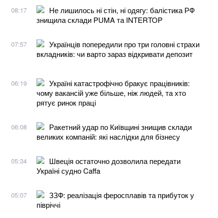
Не лишилось ні стін, ні одягу: балістика РФ
08:17
знищила склади PUMA та INTERTOP
Українців попередили про три головні страхи
07:57
вкладників: чи варто зараз відкривати депозит
Україні катастрофічно бракує працівників:
06:19
чому вакансій уже більше, ніж людей, та хто
рятує ринок праці
Ракетний удар по Київщині знищив склади
06:08
великих компаній: які наслідки для бізнесу
Швеція остаточно дозволила передати
05:34
Україні судно Caffa
ЗЗФ: реалізація феросплавів та прибуток у
05:07
півріччі