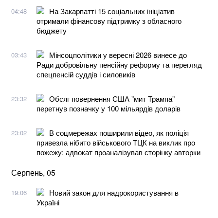
На Закарпатті 15 соціальних ініціатив
04:48
отримали фінансову підтримку з обласного
бюджету
Мінсоцполітики у вересні 2026 винесе до
03:43
Ради добровільну пенсійну реформу та перегляд
спецпенсій суддів і силовиків
Обсяг повернення США "мит Трампа"
23:32
перетнув позначку у 100 мільярдів доларів
В соцмережах поширили відео, як поліція
23:02
привезла нібито військового ТЦК на виклик про
пожежу: адвокат проаналізував сторінку авторки
Серпень, 05
Новий закон для надрокористування в
19:06
Україні