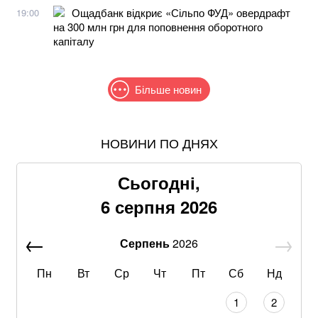
Ощадбанк відкриє «Сільпо ФУД» овердрафт
19:00
на 300 млн грн для поповнення оборотного
капіталу
Більше новин
НОВИНИ ПО ДНЯХ
Знищені печі, склади та роки роботи: що
залишилося після удару по "Епіцентру"
Сьогодні,
Без води не вижити: Шмигаль розкрив, куди планує
6 серпня 2026
бити Росія
Серпень
2026
Швеція остаточно дозволила передати Україні судно
Caffa
Пн
Вт
Ср
Чт
Пт
Сб
Нд
На Дунаї в Сербії через посуху з-під води виринули
1
2
кораблі часів Другої світової війни