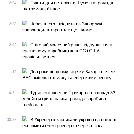
Гранти для ветеранів: Шумська громада
12:04
підтримала бізнес
Через цього шкідника на Запоріжжі
12:03
запровадили карантин: що відомо
Світовий молочний ринок відчуває тиск
12:03
спеки: чому виробництво в ЄС і США
сповільнюється
Два роки першому вітряку Закарпаття: як
11:45
ВЕС змінила громаду та енергетику регіону
Туристи принесли Прикарпаттю понад 33
10:24
мільйони гривень: яка громада заробила
найбільше
В Укренерго закликали українців сьогодні
08:23
економити електроенергію через спеку