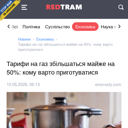
Угода
RED
TRAM
П
Всі
Політика
Суспільство
Економіка
Наука та IT
Новини
Економіка
Тарифи на газ збільшаться майже на 50%: кому варто
приготуватися
Тарифи на газ збільшаться майже на
50%: кому варто приготуватися
10.05.2026, 06:13
enovosty.com