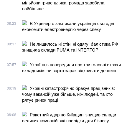
мільйони гривень: яка громада заробила
найбільше
В Укренерго закликали українців сьогодні
08:23
економити електроенергію через спеку
Не лишилось ні стін, ні одягу: балістика РФ
08:17
знищила склади PUMA та INTERTOP
Українців попередили про три головні страхи
07:57
вкладників: чи варто зараз відкривати депозит
Україні катастрофічно бракує працівників:
06:19
чому вакансій уже більше, ніж людей, та хто
рятує ринок праці
Ракетний удар по Київщині знищив склади
06:08
великих компаній: які наслідки для бізнесу