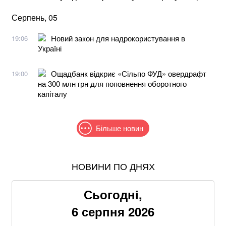
Серпень, 05
Новий закон для надрокористування в
19:06
Україні
Ощадбанк відкриє «Сільпо ФУД» овердрафт
19:00
на 300 млн грн для поповнення оборотного
капіталу
Більше новин
НОВИНИ ПО ДНЯХ
Після нічної атаки дронів у російському Ярославлі
спалахнули пожежі: що відомо
Сьогодні,
В МЗС заявили, що слова Залужного щодо членства
6 серпня 2026
в НАТО були вирвані з контексту