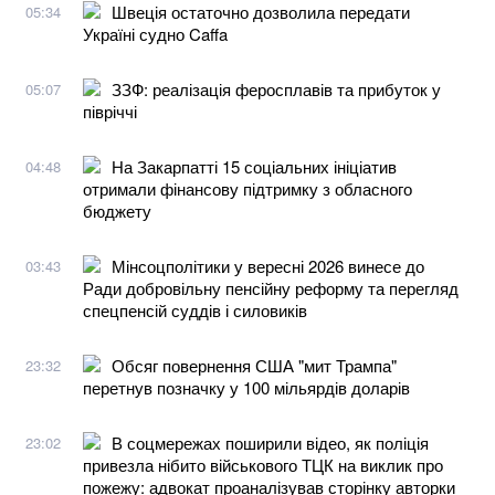
Швеція остаточно дозволила передати
05:34
Україні судно Caffa
ЗЗФ: реалізація феросплавів та прибуток у
05:07
півріччі
На Закарпатті 15 соціальних ініціатив
04:48
отримали фінансову підтримку з обласного
бюджету
Мінсоцполітики у вересні 2026 винесе до
03:43
Ради добровільну пенсійну реформу та перегляд
спецпенсій суддів і силовиків
Обсяг повернення США "мит Трампа"
23:32
перетнув позначку у 100 мільярдів доларів
В соцмережах поширили відео, як поліція
23:02
привезла нібито військового ТЦК на виклик про
пожежу: адвокат проаналізував сторінку авторки