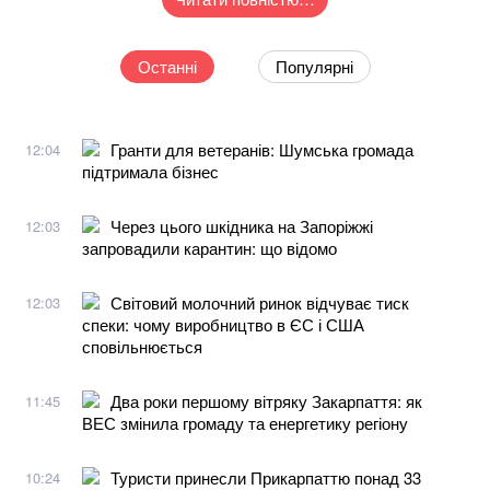
Останні
Популярні
Гранти для ветеранів: Шумська громада
12:04
підтримала бізнес
Через цього шкідника на Запоріжжі
12:03
запровадили карантин: що відомо
Світовий молочний ринок відчуває тиск
12:03
спеки: чому виробництво в ЄС і США
сповільнюється
Два роки першому вітряку Закарпаття: як
11:45
ВЕС змінила громаду та енергетику регіону
Туристи принесли Прикарпаттю понад 33
10:24