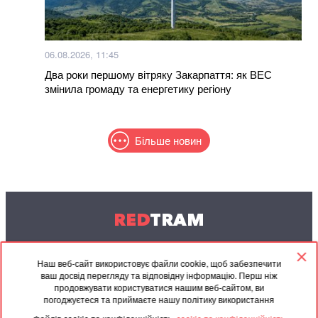
06.08.2026, 11:45
Два роки першому вітряку Закарпаття: як ВЕС
змінила громаду та енергетику регіону
Більше новин
RED
TRAM
© 2004-2026 Redtram, Ltd.
Наш веб-сайт використовує файли cookie, щоб забезпечити
ваш досвід перегляду та відповідну інформацію. Перш ніж
Співпраця
Архів
Контакти
продовжувати користуватися нашим веб-сайтом, ви
погоджуєтеся та приймаєте нашу політику використання
Партнерські
Угода