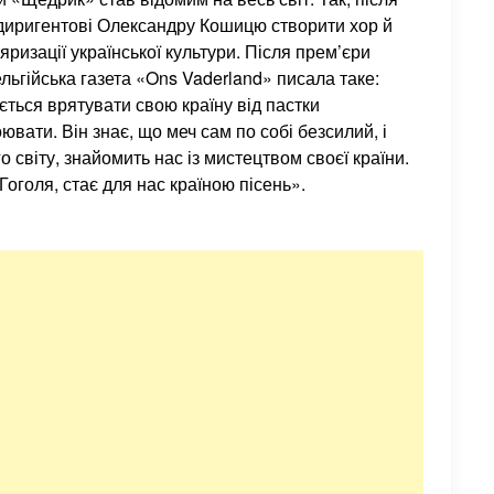
в диригентові Олександру Кошицю створити хор й
яризації української культури. Після прем’єри
льгійська газета «Ons Vaderland» писала таке:
ться врятувати свою країну від пастки
вати. Він знає, що меч сам по собі безсилий, і
 світу, знайомить нас із мистецтвом своєї країни.
оголя, стає для нас країною пісень».