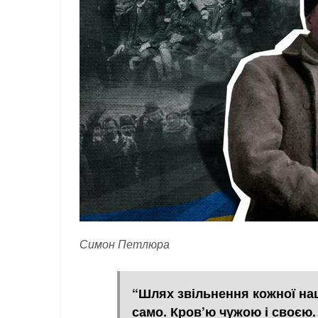
Симон Петлюра
“Шлях звільнення кожної нац
само. Кров’ю чужою і своєю