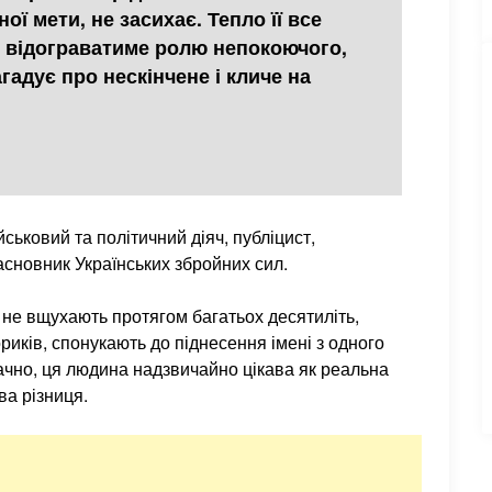
ої мети, не засихає. Тепло її все
се відограватиме ролю непокоючого,
адує про нескінчене і кличе на
ьковий та політичний діяч, публіцист,
засновник Українських збройних сил.
не вщухають протягом багатьох десятиліть,
риків, спонукають до піднесення імені з одного
ачно, ця людина надзвичайно цікава як реальна
ва різниця.