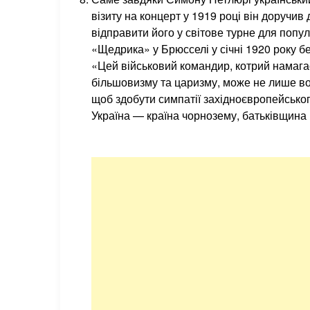
візиту на концерт у 1919 році він доручи
відправити його у світове турне для попул
«Щедрика» у Брюсселі у січні 1920 року бе
«Цей військовий командир, котрий намагає
більшовизму та царизму, може не лише вою
щоб здобути симпатії західноєвропейського
Україна — країна чорнозему, батьківщина Г