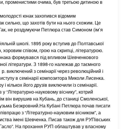
ми, променистими очима, був третьою дитиною в
 молодості юнак захопився відомим
 сильно, що захотів бути на нього схожим. Це
Так, не роздумуючи Петлюра став Симоном (ім’я
яльній школі. 1895 року вступив до Полтавської
, хоровим співом, грою на скрипці, літературою.
д юнака формувався під впливом Шевченкового
чної літератури. З 1898-го належав до таємного
1 р. виключений з семінарії через революційний і
 виступу в семінарії композитора Миколи Лисенка.
 і кількох його друзів виключили із семінарії.
у “Літературно-науковому віснику”, котрий
м він вирушив на Кубань, до станиці Смоленської,
Кузьма Безкровний.На Кубані Петлюра почав писати
співпрацю з “Літературно-науковим вісником”, а
иства імені Шевченка. Писав також для РУПівських
 “Гасло”. На прохання РУП облаштував у власному