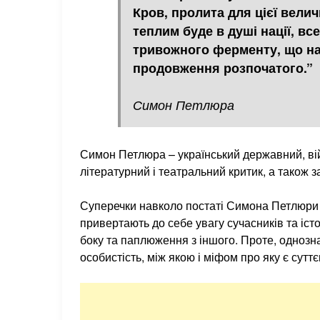
Кров, пролита для цієї величн
теплим буде в душі нації, в
тривожного ферменту, що наг
продовження розпочатого.”
Симон Петлюра
Симон Петлюра – український державний, війс
літературний і театральний критик, а також 
Суперечки навколо постаті Симона Петлюри 
привертають до себе увагу сучасників та істо
боку та паплюження з іншого. Проте, однозн
особистість, між якою і міфом про яку є суттє