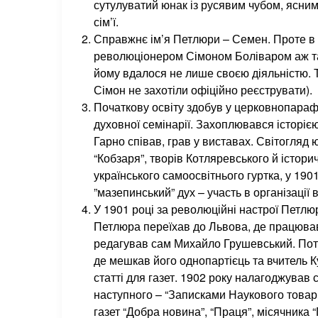
сутулуватий юнак із русявим чубом, ясни
сім’ї.
Справжнє ім’я Петлюри – Семен. Проте в
революціонером Сімоном Боліваром аж так
йому вдалося не лише своєю діяльністю. 
Сімон не захотіли офіційно реєструвати).
Початкову освіту здобув у церковнопарафі
духовної семінарії. Захоплювався історією
Гарно співав, грав у виставах. Світогля
“Кобзаря”, творів Котляревського й істори
українського самоосвітнього гуртка, у 190
”мазепинський” дух – участь в організації
У 1901 році за революційні настрої Петлюру
Петлюра переїхав до Львова, де працював 
редагував сам Михайло Грушевський. Поті
де мешкав його однопартієць та вчитель 
статті для газет. 1902 року налагоджував 
наступного – “Записками Наукового товар
газет “Добра новина”, “Праця”, місячника