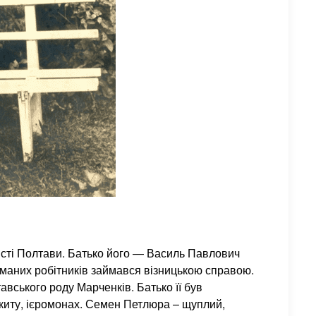
сті Полтави. Батько його — Василь Павлович
маних робітників займався візницькою справою.
авського роду Марченків. Батько її був
скиту, ієромонах. Семен Петлюра – щуплий,