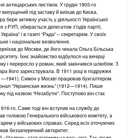
 антицарських листівок. У грудні 1903-го
 випущений під заставу й виїхав до Києва.
а бере активну участь у діяльності Української
 з РУП, обирається делегатом з’їздів партії,
Україна” і в газеті “Рада” – секретарем. У своїх
льне і національне визволення.
реїхав до Москви, де його чекала Ольга Більська
рситету. Їхнє знайомство відбулося на вечірці
оку і переросло у роман, який закінчився шлюбом. З
ара його зареєструвала. В 1911 році в подружжя
—1941). Симон у Москві працював бухгалтером.
урнал “Украинская жизнь” (1912—1914). Пише
ку під назвою “Незабутні”. Поступово він стає
916-го. Саме тоді він вступив на службу до
тав головою Генерального військового комітету, а
тарем у військових справах. Серед всіх оточуючих
мав беззаперечний авторитет.
«Щедрик» став відомим на весь світ. Так, після