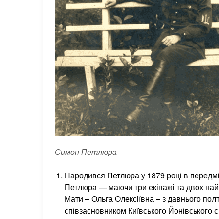
Симон Петлюра
Народився Петлюра у 1879 році в передмі
Петлюра — маючи три екіпажі та двох най
Мати – Ольга Олексіївна – з давнього полт
співзасновником Київського Йонівського 