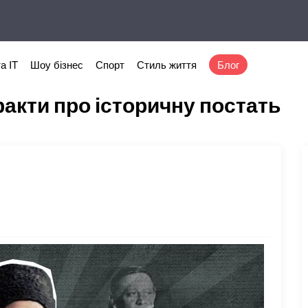
а IT
Шоу бізнес
Спорт
Стиль життя
Блог
акти про історичну постать