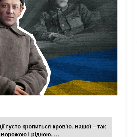
ії густо кропиться кров’ю. Нашої – так
. Ворожою і рідною. …