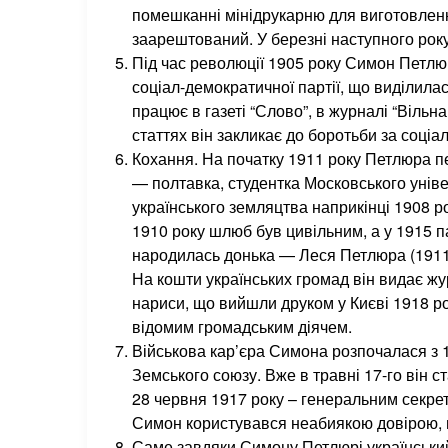
помешканні мінідрукарню для виготовлення
заарештований. У березні наступного року
Під час революції 1905 року Симон Петлюр
соціал-демократичної партії, що виділилася
працює в газеті “Слово”, в журналі “Вільна 
статтях він закликає до боротьби за соціа
Кохання. На початку 1911 року Петлюра пе
— полтавка, студентка Московського уніве
українського земляцтва наприкінці 1908 р
1910 року шлюб був цивільним, а у 1915 п
народилась донька — Леся Петлюра (1911
На кошти українських громад він видає ж
нариси, що вийшли друком у Києві 1918 ро
відомим громадським діячем.
Військова кар’єра Симона розпочалася з 1
Земського союзу. Вже в травні 17-го він с
28 червня 1917 року – генеральним секре
Симон користувався неабиякою довірою, 
Саме завдяки Симону Петлюрі український 