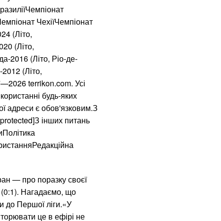
отримали їх роди
разиліїЧемпіонат
емпіонат ЧехіїЧемпіонат
Яка температура 
24 (Літо,
36,6
20 (Літо,
а-2016 (Літо, Ріо-де-
Бомбер – наймодн
2012 (Літо,
моделей 2023
2026 terrikon.com. Усі
користанні будь-яких
50 найкращих філь
ої адреси є обов'язковим.З
protected]З інших питань
Рівень води підні
тиПолітика
затоплення
ористанняРедакційна
Великдень і коме
ан — про поразку своєї
Мабуть, останнє 
(0:1). Нагадаємо, що
дитячого тренера
и до Першої ліги.«У
вторювати це в ефірі не