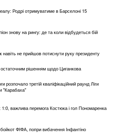
Реалу: Родрі отримуватиме в Барселоні 15
іон знову на рингу: де та коли відбудеться бій
к навіть не прийшов потиснути руку президенту
 остаточним рішенням щодо Циганкова
ги розпочало третій кваліфікаційний раунд Ліги
и "Карабаха"
 1:0, важлива перемога Костюка і гол Пономаренка
ойкот ФІФА, попри вибачення Інфантіно