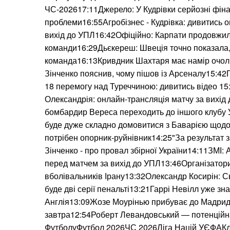
ЧС-202617:11Джерело: У Кудрівки серйозні фіна
проблеми16:55Агробізнес - Кудрівка: дивитись 
вихід до УПЛ16:42Офіційно: Карпати продовжили
команди16:29Дьєкереш: Швеція точно показала,
команда16:13Кривдник Шахтаря має намір очол
Зінченко пояснив, чому пішов із Арсеналу15:42Го
18 перемогу над Туреччиною: дивитись відео 15
Олександрія: онлайн-трансляція матчу за вихі
бомбардир Вереса переходить до іншого клубу
буде дуже складно домовитися з Баварією щод
потрібен опорник-руйнівник14:25"За результат 
Зінченко - про провал збірної України14:11ЗМІ:
перед матчем за вихід до УПЛ13:46Організатори
вболівальників Ірану13:32Олександр Косирін: С
буде дві серії пенальті13:21Гаррі Невілл уже знає
Англія13:09Жозе Моурінью прибуває до Мадрида
завтра12:54Роберт Левандовський — потенційна
ФутболуФутбол 2026ЧС 2026Ліга Націй УЄФАКл