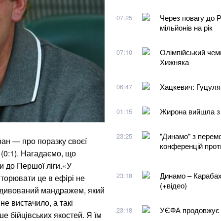
Через повагу до 
07:25
мільйонів на рік
Олімпійський чемп
07:10
Хижняка
Хацкевич: Гуцуля
06:47
Жирона вийшла з
01:15
"Динамо" з перемо
23:25
ан — про поразку своєї
конференцій прот
(0:1). Нагадаємо, що
и до Першої ліги.«У
Динамо – Карабах
23:18
вторювати це в ефірі не
(+відео)
 здивований мандражем, який
не вистачило, а такі
УЄФА продовжує б
23:18
е бійцівських якостей. Я їм