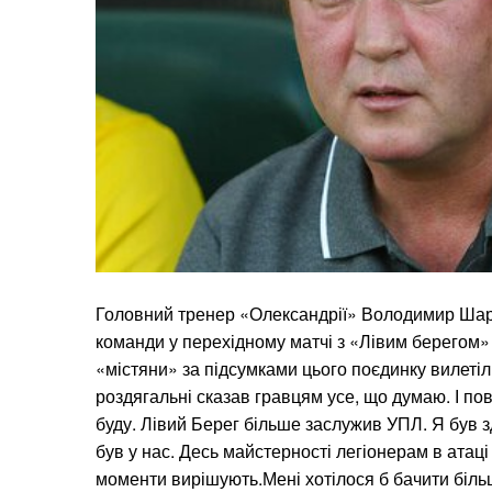
Головний тренер «Олександрії» Володимир Шар
команди у перехідному матчі з «Лівим берегом» 
«містяни» за підсумками цього поєдинку вилетіл
роздягальні сказав гравцям усе, що думаю. І по
буду. Лівий Берег більше заслужив УПЛ. Я був
був у нас. Десь майстерності легіонерам в атаці 
моменти вирішують.Мені хотілося б бачити більш