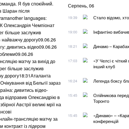
оманда. Я був спокійний.
Серпень, 06
ав Шаран після
Стало відомо, хто
gramanother languages:
19:39
ФК Олександрія Чемпіонат
Інфантіно вибачи
ег більше заслужив
19:00
в найважчу дорогу09.06.26
Динамо – Карабах 
у: дивитись відео09.06.26
18:21
роблеми09.06.26
«У Челсі є чіткий
нсляцію матчу за вихід до
17:03
інший клуб
рег більше заслужив
чу дорогу18:31Аталанта
Легенда боксу бл
16:24
Очікування від Бельгії зараз
країна: дивитись відео-
Олійникова перед
15:45
да відправив Олександрію в
Торонто
бірної Австрії великі мрії на
нсові
«Динамо» – «Караб
15:45
онлайн-трансляцію матчу за
конференцій
 контракт із лідером