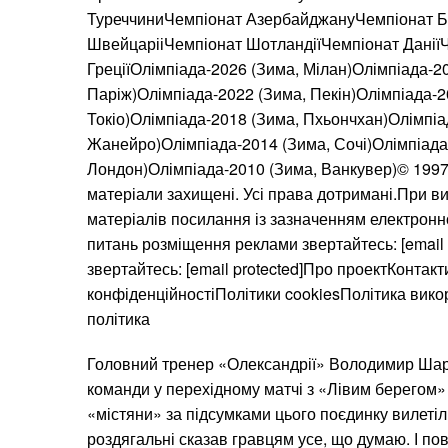
ТуреччиниЧемпіонат АзербайджануЧемпіонат Б
ШвейцарііЧемпіонат ШотландіїЧемпіонат ДаніїЧ
ГреціїОлімпіада-2026 (Зима, Мілан)Олімпіада-20
Паріж)Олімпіада-2022 (Зима, Пекін)Олімпіада-20
Токіо)Олімпіада-2018 (Зима, Пхьончхан)Олімпіад
Жанейро)Олімпіада-2014 (Зима, Сочі)Олімпіада-
Лондон)Олімпіада-2010 (Зима, Ванкувер)© 1997—
матеріали захищені. Усі права дотримані.При ви
матеріалів посилання із зазначенням електронн
питань розміщення реклами звертайтесь: [email 
звертайтесь: [email protected]Про проектКонтак
конфіденційностіПолітики cookiesПолітика вик
політика
Головний тренер «Олександрії» Володимир Шар
команди у перехідному матчі з «Лівим берегом» 
«містяни» за підсумками цього поєдинку вилетіл
роздягальні сказав гравцям усе, що думаю. І по