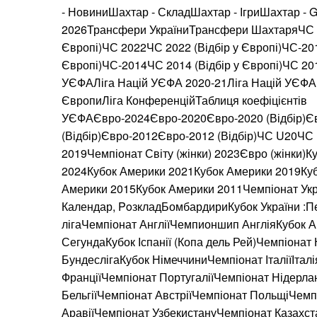
- НовиниШахтар - СкладШахтар - ІгриШахтар -
2026Трансфери УкраїниТрансфери ШахтаряЧС 2
Європі)ЧС 2022ЧС 2022 (Відбір у Європі)ЧС-201
Європі)ЧС-2014ЧС 2014 (Відбір у Європі)ЧС 20
УЄФАЛіга Націй УЄФА 2020-21Ліга Націй УЄФА 
ЄвропиЛіга КонференційТаблиця коефіцієнтів
УЄФАЄвро-2024Євро-2020Євро-2020 (Відбір)Є
(Відбір)Євро-2012Євро-2012 (Відбір)ЧС U20Ч
2019Чемпіонат Світу (жінки) 2023Євро (жінки)
2024Кубок Америки 2021Кубок Америки 2019Ку
Америки 2015Кубок Америки 2011Чемпіонат Укр
Календар, PoзкладБомбардириКубок України :П
лігаЧемпіонат АнгліїЧемпионшип АнгліяКубок Ан
СегундаКубок Іспанії (Копа дель Рей)Чемпіонат
БундеслігаКубок НімеччиниЧемпіонат ІталіїІтал
ФранціїЧемпіонат ПортугаліїЧемпіонат Нідерла
БельгіїЧемпіонат АвстріїЧемпіонат ПольщіЧемпі
АравіїЧемпіонат УзбекистануЧемпіонат Казахс