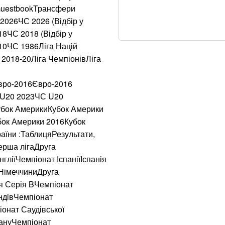
клопотав про відв
 GuestbookТрансфери
026ЧС 2026 (Відбір у
Окупанти завдали 
8ЧС 2018 (Відбір у
10ЧС 1986Ліга Націй
Уряд розширив по
2018-20Ліга ЧемпіонівЛіга
Українка придбала
вро-2016Євро-2016
кишені неймовірн
С U20 2023ЧС U20
Кубок АмерикиКубок Америки
В Бахмуті поране
бок Америки 2016Кубок
“Сонечко”, один у
аїни :ТаблицяРезультати,
ерша лігаДруга
Мукачівці обурен
гліїЧемпіонат ІспаніїІспанія
депутатами-бізне
 НімеччиниДруга
ія Серія BЧемпіонат
100% фальсифікат
ндiвЧемпіонат
давно перетворив
онат Саудівської
тануЧемпіонат
Нагороджені посм