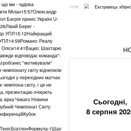
 що ми - чудова
Ексгравець збірно
15:06
ити Мілан15:57Олександр
л Багрія приніс Україні U-
:26Лівий Берег -
д до УПЛ15:12Найкращий
 УПЛ14:59Романо: Реалу
о Оліси14:41Вацко: Шахтарю
Н
Хацкевич: Гуцуля
завжди відповідає команда":
 Агробізнес "мотивували"
Хвиля похолоданн
 чемпіонату світу відчепили
завершення анома
ьогодні у перехідних матчах
 чемпіона світу, і це не
Через повагу до 
мільйонів на рік
, презентацію очікують
 зірка Чикаго Новини
Сьогодні,
Google прибирає 
убний Чемпіонат Світу
8 серпня 202
вже у 2027 році
онференційКубок
Суд у справі заги
йТенісБіатлонФормула-1Шахтар