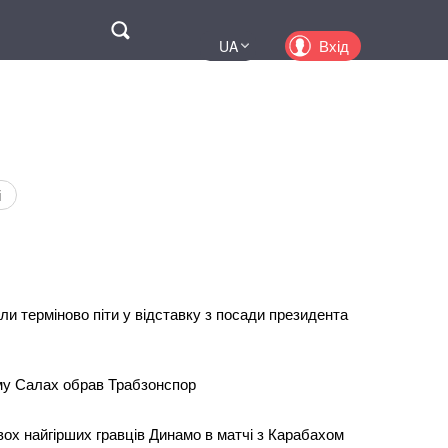
Поиск
Вхід
UA
EN
PL
KZ
RU
і
ли терміново піти у відставку з посади президента
му Салах обрав Трабзонспор
вох найгірших гравців Динамо в матчі з Карабахом