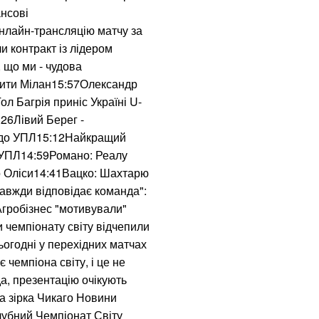
нсові
онлайн-трансляцію матчу за
 контракт із лідером
 що ми - чудова
ити Мілан15:57Олександр
л Багрія приніс Україні U-
:26Лівий Берег -
д до УПЛ15:12Найкращий
 УПЛ14:59Романо: Реалу
о Оліси14:41Вацко: Шахтарю
завжди відповідає команда":
 Агробізнес "мотивували"
 чемпіонату світу відчепили
ьогодні у перехідних матчах
 чемпіона світу, і це не
, презентацію очікують
 зірка Чикаго Новини
убний Чемпіонат Світу