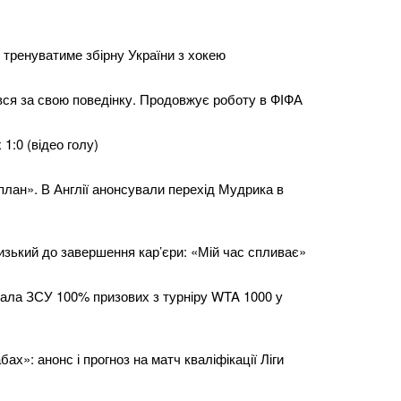
 тренуватиме збірну України з хокею
вся за свою поведінку. Продовжує роботу в ФІФА
1:0 (відео голу)
 план». В Англії анонсували перехід Мудрика в
изький до завершення кар’єри: «Мій час спливає»
ала ЗСУ 100% призових з турніру WTA 1000 у
ах»: анонс і прогноз на матч кваліфікації Ліги