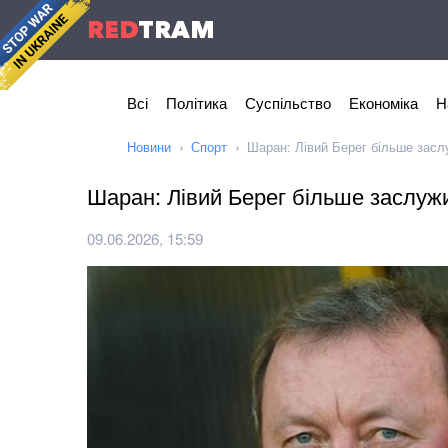
RED
TRAM
Всі
Політика
Суспільство
Економіка
Н
Новини
Спорт
Шаран: Лівий Берег більше зас
Шаран: Лівий Берег більше заслу
09.06.2026, 15:59