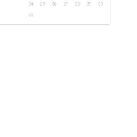
ід судді через упередженість
24
25
26
27
28
29
30
31
удару по мосту у Чернігівській області: деталі
вноваження військкоматів: що тепер можуть ТЦК
 куртку у польському секонд-хенді і знайшла в
ого листа
но трьох бійців закарпатського батальйону
 важкому стані (відео)
і спотворенням архітектурного шарму міста
сменами (відео)
: у Тернополі продають масло з заводу, який
ся на руїни
ертно: у Хмельницькому нагороди загиблих Героїв