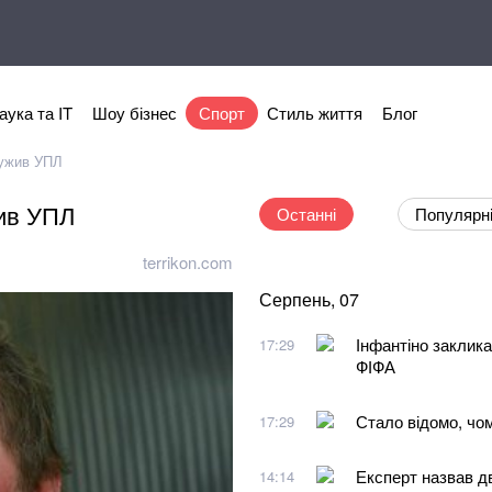
аука та IT
Шоу бізнес
Спорт
Стиль життя
Блог
лужив УПЛ
жив УПЛ
Останні
Популярн
terrikon.com
Серпень, 07
Інфантіно заклика
17:29
ФІФА
Стало відомо, чо
17:29
Експерт назвав д
14:14