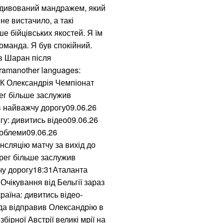
 здивований мандражем, який
не вистачило, а такі
е бійцівських якостей. Я їм
оманда. Я був спокійний.
ав Шаран після
gramanother languages:
ФК Олександрія Чемпіонат
ег більше заслужив
в найважчу дорогу09.06.26
у: дивитись відео09.06.26
роблеми09.06.26
нсляцію матчу за вихід до
рег більше заслужив
чу дорогу18:31Аталанта
Очікування від Бельгії зараз
країна: дивитись відео-
да відправив Олександрію в
бірної Австрії великі мрії на