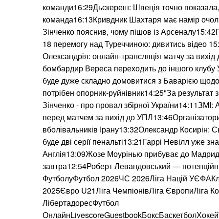
команди16:29Дьєкереш: Швеція точно показала,
команда16:13Кривдник Шахтаря має намір очол
Зінченко пояснив, чому пішов із Арсеналу15:42Го
18 перемогу над Туреччиною: дивитись відео 15
Олександрія: онлайн-трансляція матчу за вихі
бомбардир Вереса переходить до іншого клубу
буде дуже складно домовитися з Баварією щод
потрібен опорник-руйнівник14:25"За результат 
Зінченко - про провал збірної України14:11ЗМІ:
перед матчем за вихід до УПЛ13:46Організатори
вболівальників Ірану13:32Олександр Косирін: С
буде дві серії пенальті13:21Гаррі Невілл уже знає
Англія13:09Жозе Моурінью прибуває до Мадрида
завтра12:54Роберт Левандовський — потенційна
ФутболуФутбол 2026ЧС 2026Ліга Націй УЄФАКл
2025Євро U21Ліга ЧемпіонівЛіга ЄвропиЛіга К
ЛібертадоресФутбол
ОнлайнLivescoreGuestbookБоксБаскетболХоке