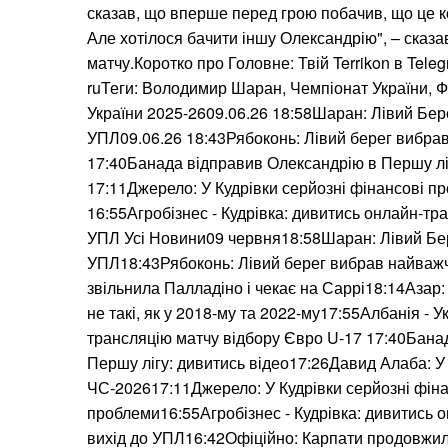
сказав, що вперше перед грою побачив, що це к
Але хотілося бачити іншу Олександрію", – сказ
матчу.Коротко про Головне: Твій Terrikon в Tele
ruТеги: Володимир Шаран, Чемпіонат України, 
України 2025-2609.06.26 18:58Шаран: Лівий Бер
УПЛ09.06.26 18:43Рябоконь: Лівий берег вибра
17:40Банада відправив Олександрію в Першу ліг
17:11Джерело: У Кудрівки серйозні фінансові п
16:55Агробізнес - Кудрівка: дивитись онлайн-тра
УПЛ Усі Новини09 червня18:58Шаран: Лівий Бе
УПЛ18:43Рябоконь: Лівий берег вибрав найваж
звільнила Палладіно і чекає на Саррі18:14Азар: 
не такі, як у 2018-му та 2022-му17:55Албанія - У
трансляцію матчу відбору Євро U-17 17:40Бана
Першу лігу: дивитись відео17:26Давид Алаба: У з
ЧС-202617:11Джерело: У Кудрівки серйозні фіна
проблеми16:55Агробізнес - Кудрівка: дивитись 
вихід до УПЛ16:42Офіційно: Карпати продовжили