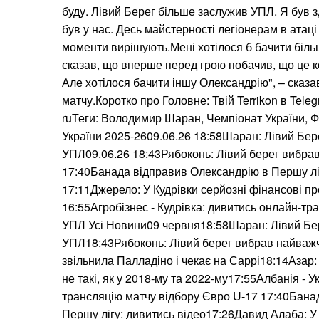
буду. Лівий Берег більше заслужив УПЛ. Я був
був у нас. Десь майстерності легіонерам в атаці 
моменти вирішують.Мені хотілося б бачити більш
сказав, що вперше перед грою побачив, що це к
Але хотілося бачити іншу Олександрію", – сказ
матчу.Коротко про Головне: Твій Terrikon в Tele
ruТеги: Володимир Шаран, Чемпіонат України, 
України 2025-2609.06.26 18:58Шаран: Лівий Бер
УПЛ09.06.26 18:43Рябоконь: Лівий берег вибра
17:40Банада відправив Олександрію в Першу ліг
17:11Джерело: У Кудрівки серйозні фінансові п
16:55Агробізнес - Кудрівка: дивитись онлайн-тра
УПЛ Усі Новини09 червня18:58Шаран: Лівий Бе
УПЛ18:43Рябоконь: Лівий берег вибрав найваж
звільнила Палладіно і чекає на Саррі18:14Азар: 
не такі, як у 2018-му та 2022-му17:55Албанія - У
трансляцію матчу відбору Євро U-17 17:40Бана
Першу лігу: дивитись відео17:26Давид Алаба: У з