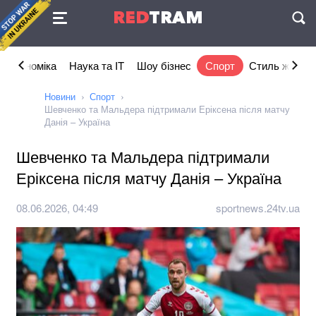
Угода
RED
TRAM
П
Економіка
Наука та IT
Шоу бізнес
Спорт
Стиль життя
Новини
Спорт
Шевченко та Мальдера підтримали Еріксена після матчу
Данія – Україна
Шевченко та Мальдера підтримали
Еріксена після матчу Данія – Україна
08.06.2026, 04:49
sportnews.24tv.ua