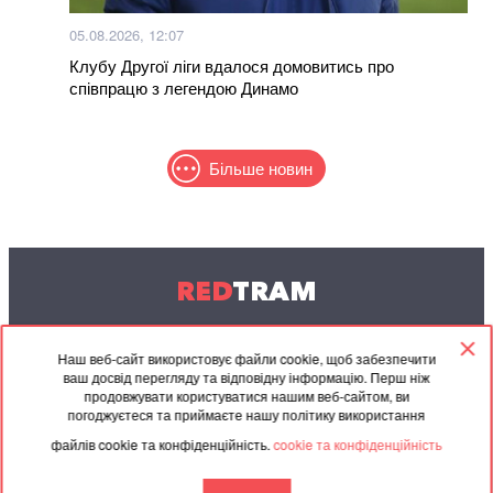
05.08.2026, 12:07
Клубу Другої ліги вдалося домовитись про
співпрацю з легендою Динамо
Більше новин
RED
TRAM
© 2004-2026 Redtram, Ltd.
Наш веб-сайт використовує файли cookie, щоб забезпечити
ваш досвід перегляду та відповідну інформацію. Перш ніж
Співпраця
Архів
Контакти
продовжувати користуватися нашим веб-сайтом, ви
погоджуєтеся та приймаєте нашу політику використання
Партнерські
Угода
файлів cookie та конфіденційність.
cookie та конфіденційність
матеріали