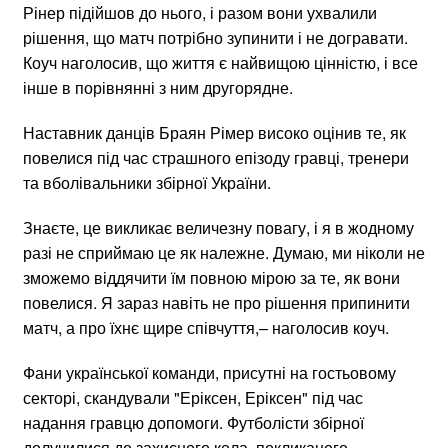
Рінер підійшов до нього, і разом вони ухвалили
рішення, що матч потрібно зупинити і не догравати.
Коуч наголосив, що життя є найвищою цінністю, і все
інше в порівнянні з ним другорядне.
Наставник данців Браян Рімер високо оцінив те, як
повелися під час страшного епізоду гравці, тренери
та вболівальники збірної України.
Знаєте, це викликає величезну повагу, і я в жодному
разі не сприймаю це як належне. Думаю, ми ніколи не
зможемо віддячити їм повною мірою за те, як вони
повелися. Я зараз навіть не про рішення припинити
матч, а про їхнє щире співчуття,– наголосив коуч.
Фани української команди, присутні на гостьовому
секторі, скандували "Еріксен, Еріксен" під час
надання гравцю допомоги. Футболісти збірної
долучилися до захисного кола, покликаного