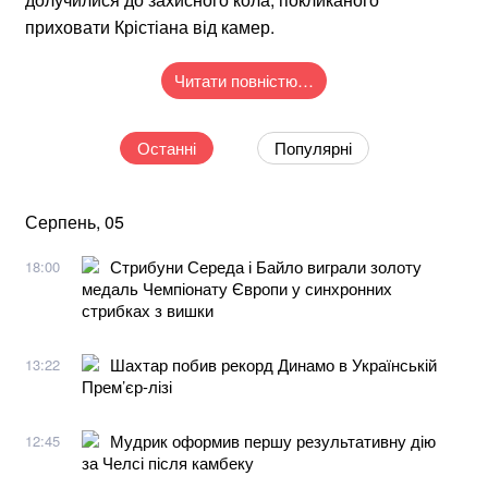
приховати Крістіана від камер.
Читати повністю…
Останні
Популярні
Серпень, 05
Стрибуни Середа і Байло виграли золоту
18:00
медаль Чемпіонату Європи у синхронних
стрибках з вишки
Шахтар побив рекорд Динамо в Українській
13:22
Прем’єр-лізі
Мудрик оформив першу результативну дію
12:45
за Челсі після камбеку