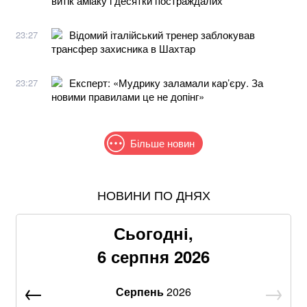
витік аміаку і десятки постраждалих
Відомий італійський тренер заблокував
23:27
трансфер захисника в Шахтар
Експерт: «Мудрику заламали кар’єру. За
23:27
новими правилами це не допінг»
Більше новин
НОВИНИ ПО ДНЯХ
Пенсія у серпні 2026-го: кому доплатять понад 519
грн
Сьогодні,
Знищені печі, склади та роки роботи: що
6 серпня 2026
залишилося після удару по "Епіцентру"
Серпень
2026
Без води не вижити: Шмигаль розкрив, куди планує
бити Росія