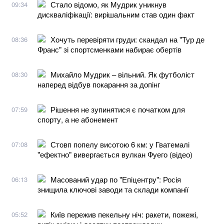
Стало відомо, як Мудрик уникнув
09:34
дискваліфікації: вирішальним став один факт
Хочуть перевіряти груди: скандал на "Тур де
08:36
Франс" зі спортсменками набирає обертів
Михайло Мудрик – вільний. Як футболіст
08:30
наперед відбув покарання за допінг
Рішення не зупинятися є початком для
07:59
спорту, а не абонемент
Стовп попелу висотою 6 км: у Гватемалі
07:08
"ефектно" вивергається вулкан Фуего (відео)
Масований удар по "Епіцентру": Росія
06:13
знищила ключові заводи та склади компанії
Київ пережив пекельну ніч: ракети, пожежі,
05:52