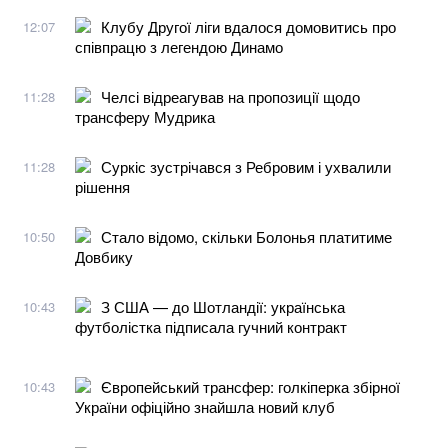
Клубу Другої ліги вдалося домовитись про
12:07
співпрацю з легендою Динамо
Челсі відреагував на пропозиції щодо
11:28
трансферу Мудрика
Суркіс зустрічався з Ребровим і ухвалили
11:28
рішення
Стало відомо, скільки Болонья платитиме
10:50
Довбику
З США — до Шотландії: українська
10:43
футболістка підписала гучний контракт
Європейський трансфер: голкіперка збірної
10:43
України офіційно знайшла новий клуб