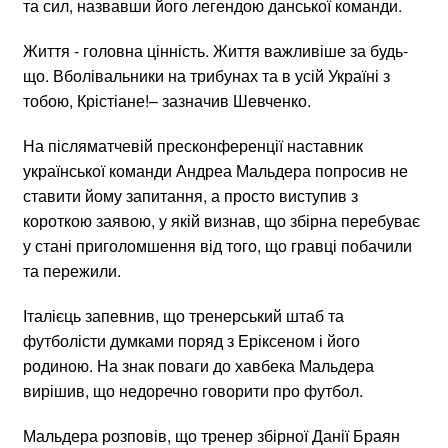
та сил, назвавши його легендою данської команди.
Життя - головна цінність. Життя важливіше за будь-
що. Вболівальники на трибунах та в усій Україні з
тобою, Крістіане!– зазначив Шевченко.
На післяматчевій пресконференції наставник
української команди Андреа Мальдера попросив не
ставити йому запитання, а просто виступив з
короткою заявою, у якій визнав, що збірна перебуває
у стані приголомшення від того, що гравці побачили
та пережили.
Італієць запевнив, що тренерський штаб та
футболісти думками поряд з Еріксеном і його
родиною. На знак поваги до хавбека Мальдера
вирішив, що недоречно говорити про футбол.
Мальдера розповів, що тренер збірної Данії Браян