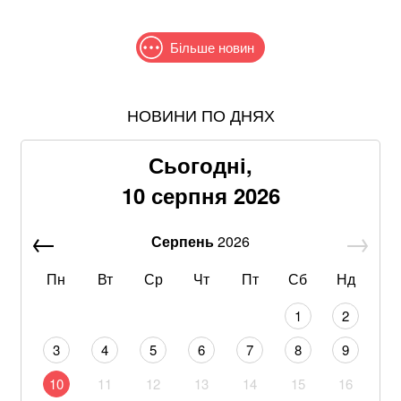
Більше новин
НОВИНИ ПО ДНЯХ
Співаків і телеведучих хочуть позбавити броні: у
Кабміні з'явилася петиція
Сьогодні,
Втратили пенсійне посвідчення: у ПФУ пояснили, як
10 серпня 2026
швидко отримати нове
Серпень
2026
Другий тур без шансів: опитування показало, кому
програє Зеленський
Пн
Вт
Ср
Чт
Пт
Сб
Нд
Біблійне нашестя сарани накрило Росію: величезна
1
2
"хмара" налякала людей
3
4
5
6
7
8
9
Свиней саджали до в'язниці та страчували: як у
10
11
12
13
14
15
16
Середньовіччі карали тварин