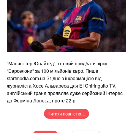
“Манчестер Юнайтед” готовий придбати зірку
“Барселони” за 100 мільйонів євро. Пише
startmedia.com.ua Згідно з інформацією від
журналіста Хосе Альвареса для El Chiringuito TV,
англійський гранд проявляє дуже серйозний інтерес
до Ферміна Лопеса, проте 22-р
Читати повністю…