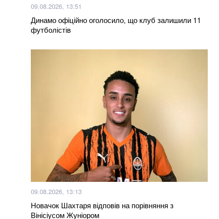
футболіста та дитячого тренера Валерія Татаринова
09.08.2026, 13:51
Динамо офіційно оголосило, що клуб залишили 11
футболістів
Більше новин
09.08.2026, 13:13
Новачок Шахтаря відповів на порівняння з
Вінісіусом Жуніором