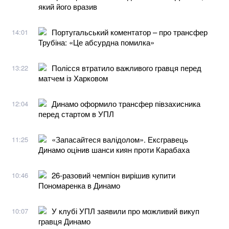
який його вразив
Португальський коментатор – про трансфер
14:01
Трубіна: «Це абсурдна помилка»
Полісся втратило важливого гравця перед
13:22
матчем із Харковом
Динамо оформило трансфер півзахисника
12:04
перед стартом в УПЛ
«Запасайтеся валідолом». Ексгравець
11:25
Динамо оцінив шанси киян проти Карабаха
26-разовий чемпіон вирішив купити
10:46
Пономаренка в Динамо
У клубі УПЛ заявили про можливий викуп
10:07
гравця Динамо