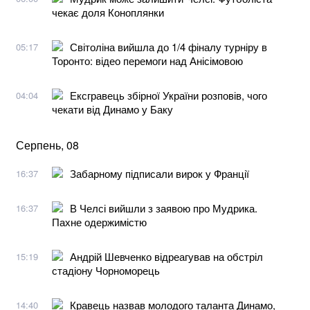
чекає доля Коноплянки
Світоліна вийшла до 1/4 фіналу турніру в
05:17
Торонто: відео перемоги над Анісімовою
Ексгравець збірної України розповів, чого
04:04
чекати від Динамо у Баку
Серпень, 08
Забарному підписали вирок у Франції
16:37
В Челсі вийшли з заявою про Мудрика.
16:37
Пахне одержимістю
Андрій Шевченко відреагував на обстріл
15:19
стадіону Чорноморець
Кравець назвав молодого таланта Динамо,
14:40