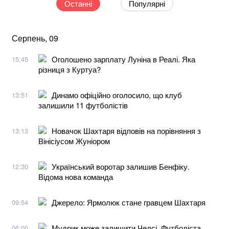
Останні
Популярні
Серпень, 09
Оголошено зарплату Луніна в Реалі. Яка
15:45
різниця з Куртуа?
Динамо офіційно оголосило, що клуб
13:51
залишили 11 футболістів
Новачок Шахтаря відповів на порівняння з
13:13
Вінісіусом Жуніором
Український воротар залишив Бенфіку.
12:30
Відома нова команда
Джерело: Ярмолюк стане гравцем Шахтаря
09:54
Мудрик може залишити Челсі. Футболіста
06:00