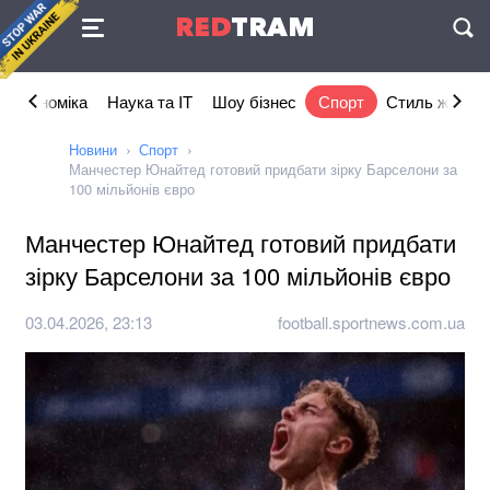
Угода
RED
TRAM
П
Економіка
Наука та IT
Шоу бізнес
Спорт
Стиль життя
Новини
Спорт
Манчестер Юнайтед готовий придбати зірку Барселони за
100 мільйонів євро
Манчестер Юнайтед готовий придбати
зірку Барселони за 100 мільйонів євро
03.04.2026, 23:13
football.sportnews.com.ua