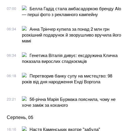
Белла Гадід стала амбасадоркою бренду Alo
07:00
— перші фото з рекламного кампейну
Анна Трінчер купила за понад 2 млн грн
06:34
розкішний подарунок й зворушливо вручила його
мамі
Генетика Віталія дивує: ексдружина Кличка
06:34
показала вирослих спадкоємців
Перетворив банку супу на мистецтво: 98
06:18
років від дня народження Енді Воргола
56-річна Марія Бурмака пояснила, чому не
23:21
хоче заміж за коханого
Серпень, 05
Настя Каменських вкотре "забула"
16:16