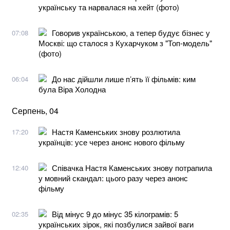
українську та нарвалася на хейт (фото)
Говорив українською, а тепер будує бізнес у
07:08
Москві: що сталося з Кухарчуком з "Топ-модель"
(фото)
До нас дійшли лише п’ять її фільмів: ким
06:04
була Віра Холодна
Серпень, 04
Настя Каменських знову розлютила
17:20
українців: усе через анонс нового фільму
Співачка Настя Каменських знову потрапила
12:40
у мовний скандал: цього разу через анонс
фільму
Від мінус 9 до мінус 35 кілограмів: 5
02:35
українських зірок, які позбулися зайвої ваги