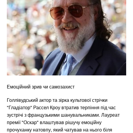
Емоційний зрив чи самозахист
Голлівудський актор та зірка культової стрічки
"Гладіатор" Рассел Кроу втратив терпіння під час
зустрічі з французькими шанувальниками. Лауреат
премії "Оскар" влаштував рішучу емоційну
прочуханку натовпу, який чатував на нього біля