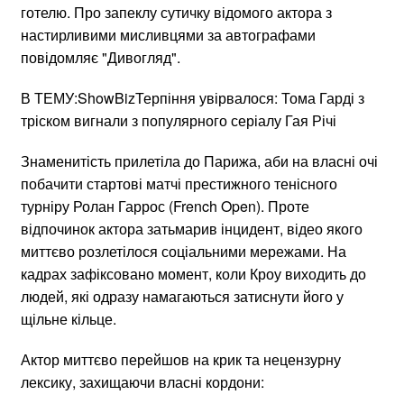
готелю. Про запеклу сутичку відомого актора з
настирливими мисливцями за автографами
повідомляє "Дивогляд".
В ТЕМУ:ShowBizТерпіння увірвалося: Тома Гарді з
тріском вигнали з популярного серіалу Гая Річі
Знаменитість прилетіла до Парижа, аби на власні очі
побачити стартові матчі престижного тенісного
турніру Ролан Гаррос (French Open). Проте
відпочинок актора затьмарив інцидент, відео якого
миттєво розлетілося соціальними мережами. На
кадрах зафіксовано момент, коли Кроу виходить до
людей, які одразу намагаються затиснути його у
щільне кільце.
Актор миттєво перейшов на крик та нецензурну
лексику, захищаючи власні кордони: