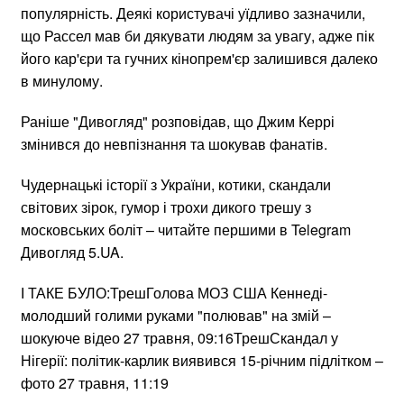
популярність. Деякі користувачі уїдливо зазначили,
що Рассел мав би дякувати людям за увагу, адже пік
його кар'єри та гучних кінопрем'єр залишився далеко
в минулому.
Раніше "Дивогляд" розповідав, що Джим Керрі
змінився до невпізнання та шокував фанатів.
Чудернацькі історії з України, котики, скандали
світових зірок, гумор і трохи дикого трешу з
московських боліт – читайте першими в Telegram
Дивогляд 5.UA.
І ТАКЕ БУЛО:ТрешГолова МОЗ США Кеннеді-
молодший голими руками "полював" на змій –
шокуюче відео 27 травня, 09:16ТрешСкандал у
Нігерії: політик-карлик виявився 15-річним підлітком –
фото 27 травня, 11:19