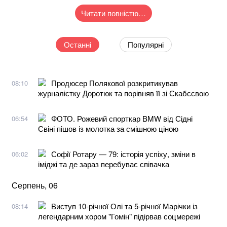
Читати повністю…
Останні
Популярні
Продюсер Полякової розкритикував
08:10
журналістку Доротюк та порівняв її зі Скабєєвою
ФОТО. Рожевий спорткар BMW від Сідні
06:54
Свіні пішов із молотка за смішною ціною
Софії Ротару — 79: історія успіху, зміни в
06:02
іміджі та де зараз перебуває співачка
Серпень, 06
Виступ 10-річної Олі та 5-річної Марічки із
08:14
легендарним хором "Гомін" підірвав соцмережі