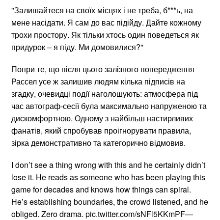
"Залишайтеся на своїх місцях і не треба, б***ь, на
мене насідати. Я сам до вас підійду. Дайте кожному
трохи простору. Як тільки хтось один поведеться як
придурок – я піду. Ми домовилися?"
Попри те, що після цього залізного попередження
Рассел усе ж залишив людям кілька підписів на
згадку, очевидці події наголошують: атмосфера під
час автограф-сесії була максимально напруженою та
дискомфортною. Одному з найбільш настирливих
фанатів, який спробував проігнорувати правила,
зірка демонстративно та категорично відмовив.
I don’t see a thing wrong with this and he certainly didn’t
lose it. He reads as someone who has been playing this
game for decades and knows how things can spiral.
He’s establishing boundaries, the crowd listened, and he
obliged. Zero drama. pic.twitter.com/sNFl5KKmPF—