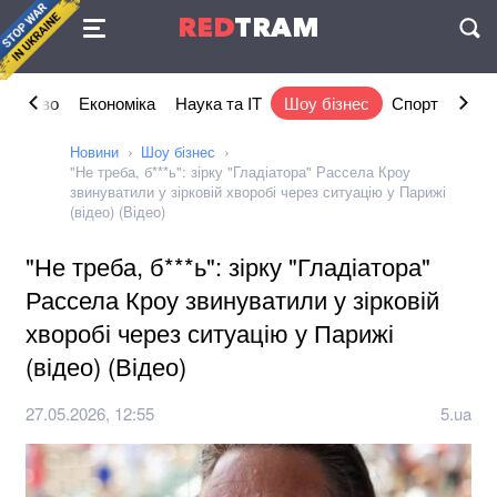
Угода
RED
TRAM
П
ільство
Економіка
Наука та IT
Шоу бізнес
Спорт
Стил
Новини
Шоу бізнес
"Не треба, б***ь": зірку "Гладіатора" Рассела Кроу
звинуватили у зірковій хворобі через ситуацію у Парижі
(відео) (Відео)
"Не треба, б***ь": зірку "Гладіатора"
Рассела Кроу звинуватили у зірковій
хворобі через ситуацію у Парижі
(відео) (Відео)
27.05.2026, 12:55
5.ua