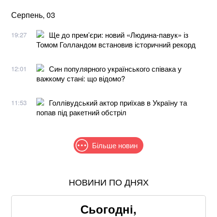
Серпень, 03
Ще до прем’єри: новий «Людина-павук» із
19:27
Томом Голландом встановив історичний рекорд
Син популярного українського співака у
12:01
важкому стані: що відомо?
Голлівудський актор приїхав в Україну та
11:53
попав під ракетний обстріл
Більше новин
НОВИНИ ПО ДНЯХ
В МЗС заявили, що слова Залужного щодо членства
в НАТО були вирвані з контексту
Сьогодні,
Понад 9,2 млрд грн: що відомо про нову гучну