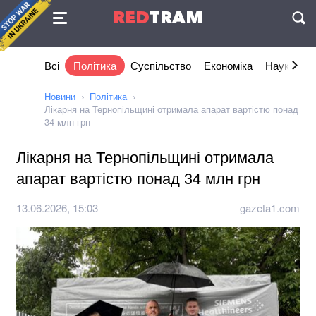
Угода
RED
TRAM
П
Всі
Політика
Суспільство
Економіка
Наука та I
Новини
Політика
Лікарня на Тернопільщині отримала апарат вартістю понад
34 млн грн
Лікарня на Тернопільщині отримала
апарат вартістю понад 34 млн грн
13.06.2026, 15:03
gazeta1.com