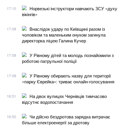
Норвезькі інструктори навчають ЗСУ «духу
17:10
вікінгів»
Внаслідок удару по Київщині разом із
17:08
чоловіком та маленьким онуком загинула
директорка ліцею Галина Кучер
У Рівному дітей та молодь познайомили з
17:08
роботою патрульної поліції
У Рівному обирають назву для території
17:08
«парку Єврейка»: триває онлайн-голосування
На двох вулицях Чернівців тимчасово
16:51
відсутнє водопостачання
Чи дійсно бездротова зарядка витрачає
16:50
більше електроенергії за дротову