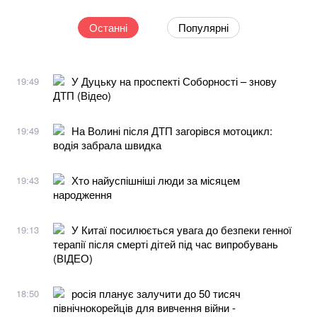
Останні
Популярні
У Дуцьку на проспекті Соборності – знову
19:49
ДТП (Відео)
На Волині після ДТП загорівся мотоцикл:
19:49
водія забрала швидка
Хто найуспішніші люди за місяцем
19:43
народження
У Китаї посилюється увага до безпеки генної
19:13
терапії після смерті дітей під час випробувань
(ВІДЕО)
росія планує залучити до 50 тисяч
18:50
північнокорейців для вивчення війни -