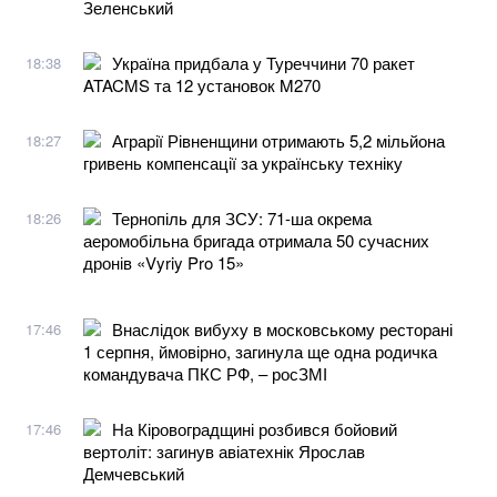
Зеленський
Україна придбала у Туреччини 70 ракет
18:38
ATACMS та 12 установок M270
Аграрії Рівненщини отримають 5,2 мільйона
18:27
гривень компенсації за українську техніку
Тернопіль для ЗСУ: 71-ша окрема
18:26
аеромобільна бригада отримала 50 сучасних
дронів «Vyriy Pro 15»
Внаслідок вибуху в московському ресторані
17:46
1 серпня, ймовірно, загинула ще одна родичка
командувача ПКС РФ, – росЗМІ
На Кіровоградщині розбився бойовий
17:46
вертоліт: загинув авіатехнік Ярослав
Демчевський