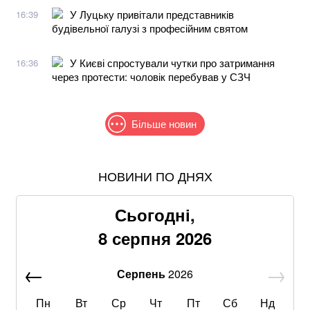
У Луцьку привітали представників
16:39
будівельної галузі з професійним святом
У Києві спростували чутки про затримання
16:36
через протести: чоловік перебував у СЗЧ
Більше новин
НОВИНИ ПО ДНЯХ
Що корисніше — кавун чи диня: експерти дали
пораду
Сьогодні,
Літній хіт: салат із кавуном, який готується за 10
8 серпня 2026
хвилин
Серпень
2026
Суд у справі загиблого внаслідок бійки
маршрутника: захист клопотав про відвід судді через
упередженість
Пн
Вт
Ср
Чт
Пт
Сб
Нд