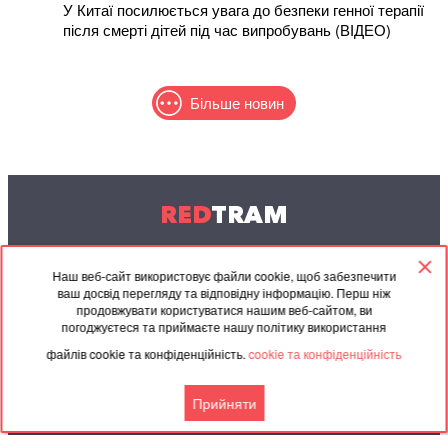
У Китаї посилюється увага до безпеки генної терапії
після смерті дітей під час випробувань (ВІДЕО)
Більше новин
RED
TRAM
© 2004-2026 Redtram, Ltd.
Наш веб-сайт використовує файли cookie, щоб забезпечити
ваш досвід перегляду та відповідну інформацію. Перш ніж
Співпраця
Архів
Контакти
продовжувати користуватися нашим веб-сайтом, ви
погоджуєтеся та приймаєте нашу політику використання
Партнерські
Угода
файлів cookie та конфіденційність.
cookie та конфіденційність
матеріали
Прийняти