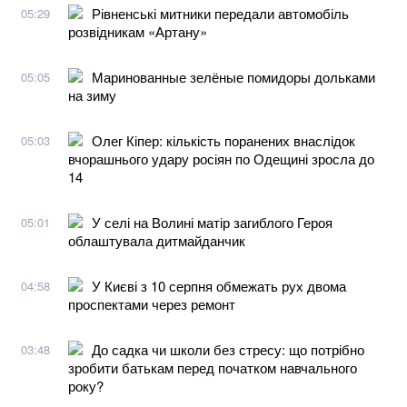
Рівненські митники передали автомобіль
05:29
розвідникам «Артану»
Маринованные зелёные помидоры дольками
05:05
на зиму
Олег Кіпер: кількість поранених внаслідок
05:03
вчорашнього удару росіян по Одещині зросла до
14
У селі на Волині матір загиблого Героя
05:01
облаштувала дитмайданчик
У Києві з 10 серпня обмежать рух двома
04:58
проспектами через ремонт
До садка чи школи без стресу: що потрібно
03:48
зробити батькам перед початком навчального
року?