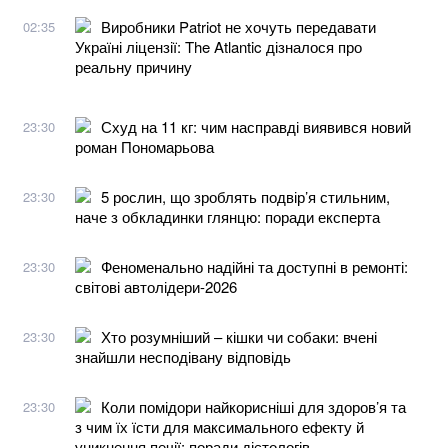
Виробники Patriot не хочуть передавати
02:35
Україні ліцензії: The Atlantic дізналося про
реальну причину
Схуд на 11 кг: чим насправді виявився новий
23:30
роман Пономарьова
5 рослин, що зроблять подвір’я стильним,
23:30
наче з обкладинки глянцю: поради експерта
Феноменально надійні та доступні в ремонті:
23:30
світові автолідери-2026
Хто розумніший – кішки чи собаки: вчені
23:30
знайшли несподівану відповідь
Коли помідори найкорисніші для здоров’я та
23:30
з чим їх їсти для максимального ефекту й
уникнення печії: поради дієтологів