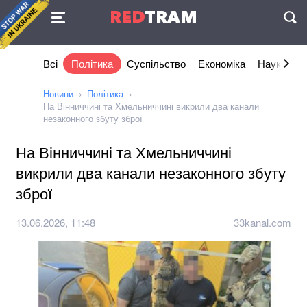
Угода
RED
TRAM
П
Всі
Політика
Суспільство
Економіка
Наука та I
Новини
Політика
На Вінниччині та Хмельниччині викрили два канали
незаконного збуту зброї
На Вінниччині та Хмельниччині
викрили два канали незаконного збуту
зброї
13.06.2026, 11:48
33kanal.com