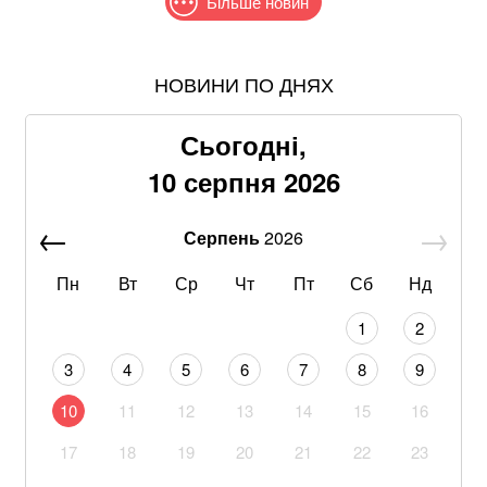
Більше новин
НОВИНИ ПО ДНЯХ
Краса! Ярослава Магучіх вразила фанатів
атмосферними кадрами відпочинку в селі
Сьогодні,
Співаків і телеведучих хочуть позбавити броні: у
10 серпня 2026
Кабміні з'явилася петиція
Серпень
2026
Абітурієнт заявив, що йому змінили результат НМТ:
перевірка виявила можливу підробку
Пн
Вт
Ср
Чт
Пт
Сб
Нд
Богиня. Дружина Нещерета показала ідеальну
1
2
фігуру у купальнику
3
4
5
6
7
8
9
Рф завдала комбінованого ракетно-дронового удару
10
11
12
13
14
15
16
по Одесі: що відомо про наслідки
17
18
19
20
21
22
23
Втратили пенсійне посвідчення: у ПФУ пояснили, як