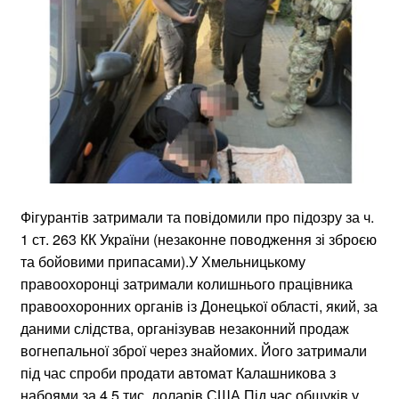
Фігурантів затримали та повідомили про підозру за ч.
1 ст. 263 КК України (незаконне поводження зі зброєю
та бойовими припасами).У Хмельницькому
правоохоронці затримали колишнього працівника
правоохоронних органів із Донецької області, який, за
даними слідства, організував незаконний продаж
вогнепальної зброї через знайомих. Його затримали
під час спроби продати автомат Калашникова з
набоями за 4,5 тис. доларів США.Під час обшуків у