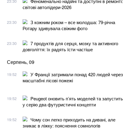
Феноменально надійні та доступні в ремонті:
23:30
світові автолідери-2026
З кожним роком – все молодша: 79-річна
23:30
Ротару здивувала свіжим фото
7 продуктів для серця, мозку та активного
23:30
довголіття: їх радять їсти частіше
Серпень, 09
У Франції затримали понад 420 людей через
19:52
масштабні лісові пожежі
Peugeot оновить п’ять моделей та запустить
19:52
у серію два футуристичні концепти
Чому сон легко приходить на дивані, але
19:52
зникає в ліжку: пояснення сомнологів