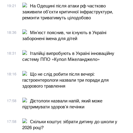
На Одещині після атаки рф частково
19:21
заживили обʼєкти критичної інфраструктури,
ремонти триватимуть цілодобово
Мін’юст пояснив, чи існують в Україні
18:36
заборонені імена для дітей
Італійці випробують в Україні інноваційну
18:31
систему ППО «Купол Мікеланджело»
Що не слід робити після вечері:
18:16
гастроентерологи назвали три поради для
здорового травлення
Дієтологи назвали напій, який може
17:58
підтримувати здоров’я печінки
Скільки коштує зібрати дитину до школи у
17:58
2026 році?