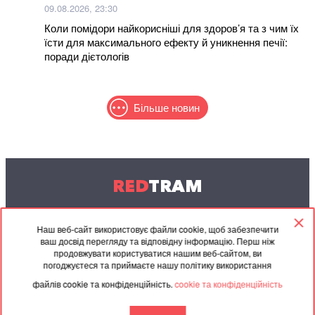
09.08.2026, 23:30
Коли помідори найкорисніші для здоров’я та з чим їх
їсти для максимального ефекту й уникнення печії:
поради дієтологів
Більше новин
RED
TRAM
© 2004-2026 Redtram, Ltd.
Наш веб-сайт використовує файли cookie, щоб забезпечити
ваш досвід перегляду та відповідну інформацію. Перш ніж
Співпраця
Архів
Контакти
продовжувати користуватися нашим веб-сайтом, ви
погоджуєтеся та приймаєте нашу політику використання
Партнерські
Угода
файлів cookie та конфіденційність.
cookie та конфіденційність
матеріали