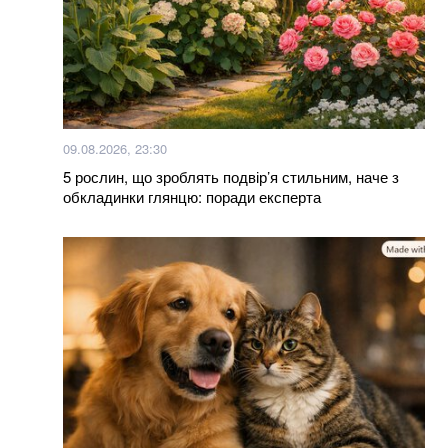
Hollywood Reporter
Рівень води підніметься до 20 см: українців
попереджають про затоплення
Великдень і комендантська година: про обмеження
на Чернігівщині
09.08.2026, 23:30
5 рослин, що зроблять подвір’я стильним, наче з
обкладинки глянцю: поради експерта
Більше новин