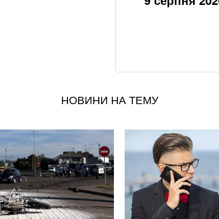
9 серпня 202
Хвиля похолоданн
завершення анома
Через повагу до 
мільйонів на рік
Google прибирає 
вже у 2027 році
НОВИНИ НА ТЕМУ
Що корисніше — к
Ракетний удар по 
наслідки для бізн
«Це тактична мая
після перемоги н
Літній хіт: салат 