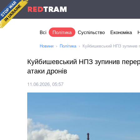
RED
TRAM
Всі
Політика
Суспільство
Економіка
Н
Новини
Політика
Куйбишевський НПЗ зупинив п
Куйбишевський НПЗ зупинив перер
атаки дронів
11.06.2026, 05:57