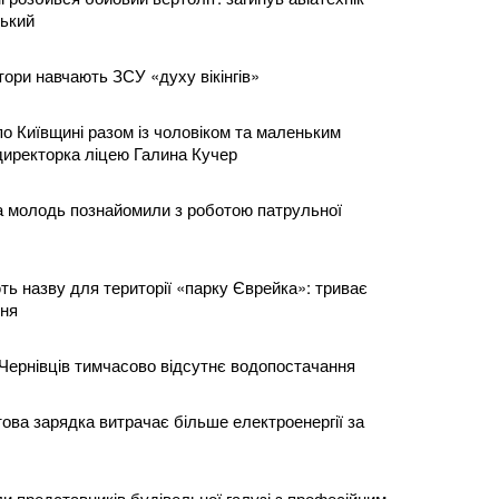
ький
тори навчають ЗСУ «духу вікінгів»
о Київщині разом із чоловіком та маленьким
директорка ліцею Галина Кучер
та молодь познайомили з роботою патрульної
ть назву для території «парку Єврейка»: триває
ння
Чернівців тимчасово відсутнє водопостачання
ова зарядка витрачає більше електроенергії за
и представників будівельної галузі з професійним