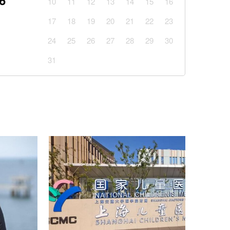
6
10
11
12
13
14
15
16
я накриє Україну: Діденко назвала дату
17
18
19
20
21
22
23
льної спеки
24
25
26
27
28
29
30
Реалу: Родрі отримуватиме в Барселоні 15
31
одну з найзручніших функцій Gmail: що зміниться
авун чи диня: експерти дали пораду
Київщині знищив склади великих компаній: які
есу
чня». Кравець жорстко розкритикував Динамо
ад Карабахом
із кавуном, який готується за 10 хвилин