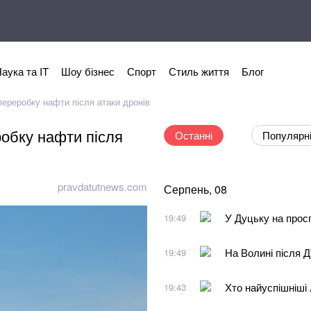
аука та IT
Шоу бізнес
Спорт
Стиль життя
Блог
ереробку нафти після атаки дронів
обку нафти після
Останні
Популярн
pravdatutnews.com
Серпень, 08
У Дуцьку на просп
19:49
На Волині після 
19:49
Хто найуспішніші
19:43