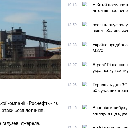
У Китаї посилюєть
19:13
дітей під час вип
росія планує залу
18:50
війни - Зеленськи
Україна придбала
18:38
M270
Аграрії Рівненщин
18:27
українську технік
Тернопіль для ЗС
18:26
50 сучасних дроні
ої компанії «Роснефть» 10
Внаслідок вибуху 
17:46
атаки безпілотників.
загинула ще одна
 галузеві джерела.
На Кіровоградщині
17:46