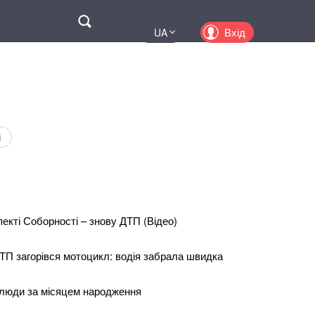
Поиск
Вхід
UA
EN
PL
KZ
RU
і
екті Соборності – знову ДТП (Відео)
ДТП загорівся мотоцикл: водія забрала швидка
 люди за місяцем народження