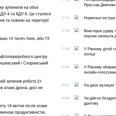
Ярослав Демчевс
ку зупинили на обох
КДУ-4 та КДУ-5. Це сталося
Норвезькі інструк
17:10
ня та пожежі на території
Внаслідок удару п
17:08
онуком загинула 
ько 10 тисяч тонн, або 73
У Рівному дітей 
17:08
поліції
афтопереробного центру
ишевський і Сизранський
У Рівному обираю
17:08
онлайн-голосува
кий зупинив роботу 21
На двох вулицях 
16:51
 атаки дрона, досі не
Чи дійсно бездрот
16:50
дротову
у 18 квітня після атаки
ниженою продуктивністю.
У Луцьку привітал
16:39