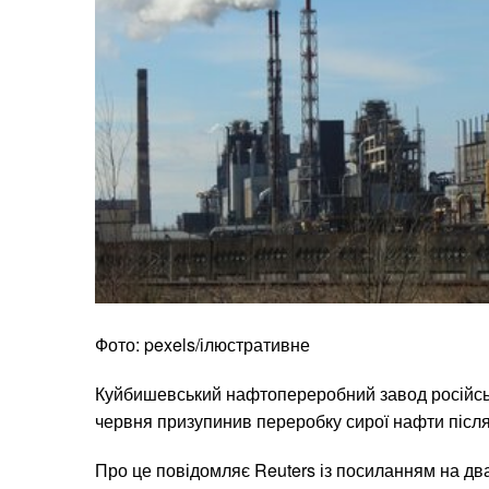
Фото: pexels/ілюстративне
Куйбишевський нафтопереробний завод російськ
червня призупинив переробку сирої нафти після 
Про це повідомляє Reuters із посиланням на два