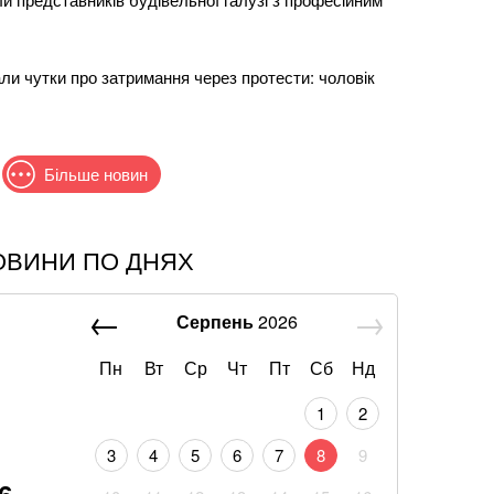
ли чутки про затримання через протести: чоловік
Більше новин
ОВИНИ ПО ДНЯХ
 дивує: ексдружина Кличка показала вирослих
Серпень
2026
н: що відомо про нову гучну справу "ПриватБанку"
Пн
Вт
Ср
Чт
Пт
Сб
Нд
біга відреагували на ухвалення «пекельних
1
2
ф
3
4
5
6
7
8
9
к навіть не прийшов потиснути руку президенту