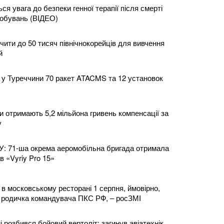
ся увага до безпеки генної терапії після смерті
робувань (ВІДЕО)
чити до 50 тисяч північнокорейців для вивчення
й
 у Туреччини 70 ракет ATACMS та 12 установок
и отримають 5,2 мільйона гривень компенсації за
у
У: 71-ша окрема аеромобільна бригада отримала
в «Vyriy Pro 15»
в московському ресторані 1 серпня, ймовірно,
 родичка командувача ПКС РФ, – росЗМІ
 розбився бойовий вертоліт: загинув авіатехнік