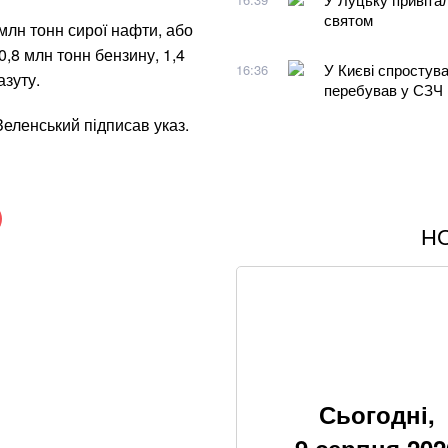
святом
млн тонн сирої нафти, або
0,8 млн тонн бензину, 1,4
У Києві спростува
16:36
азуту.
перебував у СЗЧ
Зеленський підписав указ.
Н
Генетика Віталія
спадкоємців
Понад 9,2 млрд гр
Зеленський та Си
санкцій» проти р
Сьогодні,
Хацкевич: Гуцуля