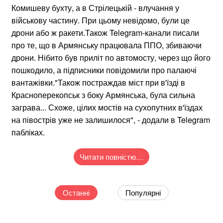
Комишеву бухту, а в Стрілецькій - влучання у
військову частину. При цьому невідомо, були це
дрони або ж ракети.Також Telegram-канали писали
про те, що в Армянську працювала ППО, збиваючи
дрони. Нібито був приліт по автомосту, через що його
пошкодило, а підписники повідомили про палаючі
вантажівки."Також постраждав міст при в'їзді в
Красноперекопськ з боку Армянська, була сильна
заграва... Схоже, цілих мостів на сухопутних в'їздах
на півострів уже не залишилося", - додали в Telegram
пабліках.
Читати повністю…
Останні
Популярні