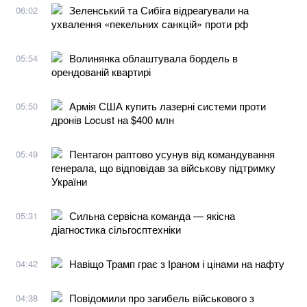
Зеленський та Сибіга відреагували на
06:02
ухвалення «пекельних санкцій» проти рф
Волинянка облаштувала бордель в
05:54
орендованій квартирі
Армія США купить лазерні системи проти
05:50
дронів Locust на $400 млн
Пентагон раптово усунув від командування
05:49
генерала, що відповідав за військову підтримку
України
Сильна сервісна команда — якісна
05:31
діагностика сільгосптехніки
Навіщо Трамп грає з Іраном і цінами на нафту
04:42
Повідомили про загибель військового з
04:38