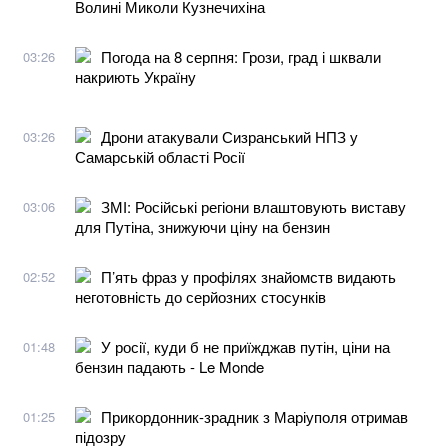
Волині Миколи Кузнечихіна
Погода на 8 серпня: Грози, град і шквали
03:26
накриють Україну
Дрони атакували Сизранський НПЗ у
03:26
Самарській області Росії
ЗМІ: Російські регіони влаштовують виставу
03:06
для Путіна, знижуючи ціну на бензин
П’ять фраз у профілях знайомств видають
02:52
неготовність до серйозних стосунків
У росії, куди б не приїжджав путін, ціни на
01:48
бензин падають - Le Monde
Прикордонник-зрадник з Маріуполя отримав
01:25
підозру