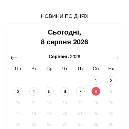
НОВИНИ ПО ДНЯХ
Понад 9,2 млрд грн: що відомо про нову гучну
справу "ПриватБанку"
Сьогодні,
Хацкевич: Гуцуляк навіть не прийшов потиснути
8 серпня 2026
руку президенту
Серпень
2026
Хвиля похолодання накриє Україну: Діденко назвала
дату завершення аномальної спеки
Пн
Вт
Ср
Чт
Пт
Сб
Нд
Через повагу до Реалу: Родрі отримуватиме в
1
2
Барселоні 15 мільйонів на рік
3
4
5
6
7
8
9
Що корисніше — кавун чи диня: експерти дали
10
11
12
13
14
15
16
пораду
17
18
19
20
21
22
23
Google прибирає одну з найзручніших функцій
Gmail: що зміниться вже у 2027 році
24
25
26
27
28
29
30