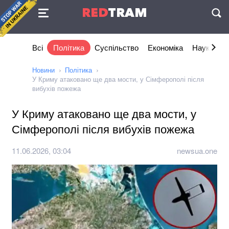
Угода
RED
TRAM
П
Всі
Політика
Суспільство
Економіка
Наука та I
Новини
Політика
У Криму атаковано ще два мости, у Сімферополі після
вибухів пожежа
У Криму атаковано ще два мости, у
Сімферополі після вибухів пожежа
11.06.2026, 03:04
newsua.one