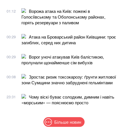
Ворожа атака на Київ: пожежі в
01:12
Голосіївському та Оболонському районах,
горять резервуари з паливом
Атака на Броварський район Київщини: троє
00:29
загиблих, серед них дитина
Ворог уночі атакував Київ балістикою,
00:29
пролунали щонайменше сім вибухів
Зростає ризик токсокарозу: ґрунти житлової
00:08
зони Сумщини значно забруднені гельмінтами
Чому віскі буває солодким, димним і навіть
23:31
«морським» — пояснюємо просто
Більше новин