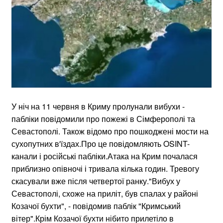
У ніч на 11 червня в Криму пролунали вибухи -
пабліки повідомили про пожежі в Сімферополі та
Севастополі. Також відомо про пошкоджені мости на
сухопутних в'їздах.Про це повідомляють OSINT-
канали і російські пабліки.Атака на Крим почалася
приблизно опівночі і тривала кілька годин. Тревогу
скасували вже після четвертої ранку."Вибух у
Севастополі, схоже на приліт, був спалах у районі
Козачої бухти", - повідомив паблік "Кримський
вітер".Крім Козачої бухти нібито прилетіло в