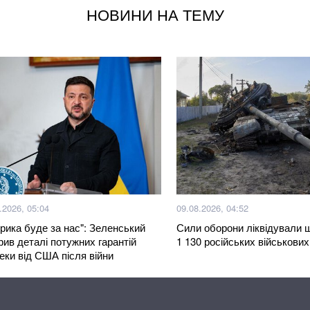
НОВИНИ НА ТЕМУ
Окупанти завдали 
Уряд розширив по
Українка придбала
кишені неймовірн
В Бахмуті поране
“Сонечко”, один у
Мукачівці обурен
депутатами-бізне
.2026, 05:04
09.08.2026, 04:52
рика буде за нас": Зеленський
Сили оборони ліквідували 
100% фальсифікат
рив деталі потужних гарантій
1 130 російських військових
давно перетворив
еки від США після війни
Більше новин