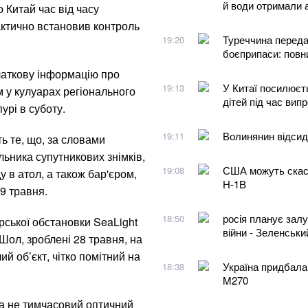
й води отримали 
 Китай час від часу
фактично встановив контроль
Туреччина переда
19:20
боєприпаси: повн
чаткову інформацію про
У Китаї посилюєть
19:13
м у кулуарах регіонального
дітей під час вип
урі в суботу.
Волинянин відсиди
19:11
ть те, що, за словами
льника супутникових знімків,
США можуть скасу
19:08
 в атол, а також бар'єром,
H-1B
29 травня.
росія планує залу
18:50
рської обстановки SeaLight
війни - Зеленськи
Шол, зроблені 28 травня, на
ий об’єкт, чітко помітний на
Україна придбала
18:38
M270
, а не тимчасовий оптичний