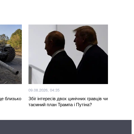
удару по мосту у Чернігівській області: деталі
вноваження військкоматів: що тепер можуть ТЦК
 куртку у польському секонд-хенді і знайшла в
ого листа
но трьох бійців закарпатського батальйону
 важкому стані (відео)
і спотворенням архітектурного шарму міста
сменами (відео)
09.08.2026, 04:35
ще близько
Збіг інтересів двох цинічних гравців чи
: у Тернополі продають масло з заводу, який
таємний план Трампа і Путіна?
ся на руїни
Більше новин