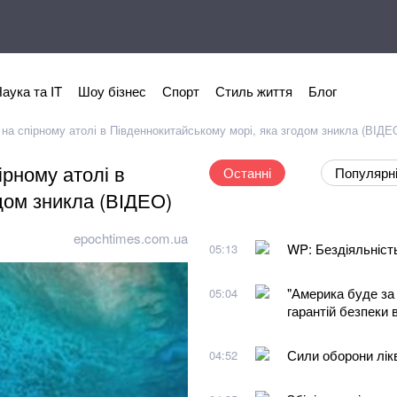
аука та IT
Шоу бізнес
Спорт
Стиль життя
Блог
на спірному атолі в Південнокитайському морі, яка згодом зникла (ВІДЕ
ірному атолі в
Останні
Популярн
дом зникла (ВІДЕО)
epochtimes.com.ua
WP: Бездіяльніст
05:13
"Америка буде за
05:04
гарантій безпеки 
Сили оборони лікв
04:52