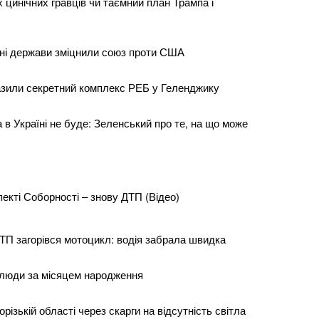
ох цинічних гравців чи таємний план Трампа і
ні держави зміцнили союз проти США
зили секретний комплекс РЕБ у Геленджику
 в Україні не буде: Зеленський про те, на що може
екті Соборності – знову ДТП (Відео)
ДТП загорівся мотоцикл: водія забрала швидка
 люди за місяцем народження
різькій області через скарги на відсутність світла