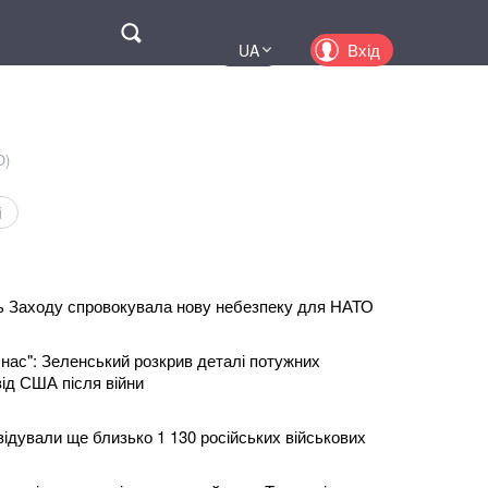
Поиск
Вхід
UA
EN
PL
KZ
О)
RU
і
ь Заходу спровокувала нову небезпеку для НАТО
 нас": Зеленський розкрив деталі потужних
від США після війни
ідували ще близько 1 130 російських військових