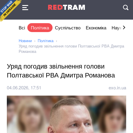
Угода
RED
TRAM
П
Всі
Політика
Суспільство
Економіка
Наука та I
Новини
Політика
Уряд погодив звільнення голови Полтавської РВА Дмитра
Романова
Уряд погодив звільнення голови
Полтавської РВА Дмитра Романова
04.06.2026, 17:51
exo.in.ua