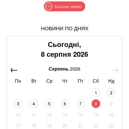
Більше новин
НОВИНИ ПО ДНЯХ
Понад 9,2 млрд грн: що відомо про нову гучну
справу "ПриватБанку"
Сьогодні,
Хвиля похолодання накриє Україну: Діденко назвала
8 серпня 2026
дату завершення аномальної спеки
Серпень
2026
Google прибирає одну з найзручніших функцій
Gmail: що зміниться вже у 2027 році
Пн
Вт
Ср
Чт
Пт
Сб
Нд
Що корисніше — кавун чи диня: експерти дали
1
2
пораду
3
4
5
6
7
8
9
Ракетний удар по Київщині знищив склади великих
10
11
12
13
14
15
16
компаній: які наслідки для бізнесу
17
18
19
20
21
22
23