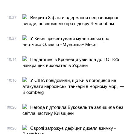
Викрито 3 факти одержання неправомірної
10:27
вигоди, повідомлено про підозру 4-м особам
У Києві презентували мультфільм про
10:27
льотчика Олексія «Мунфіша» Меся
Педагогиня з Кролевця увійшла до ТОП-25
10:14
найкращих вихователів України
У США повідомили, що Київ погодився не
10:10
атакувати неросійські танкери в Чорному морі, —
Bloomberg
Негода підтопила Буковель та залишила без
09:20
світла частину Київщини
Європі загрожує дефіцит дизеля взимку -
09:20
Bloomberg