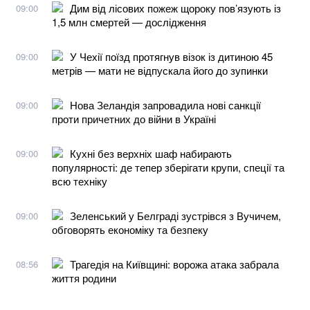
Дим від лісових пожеж щороку пов’язують із
09:00
1,5 млн смертей — дослідження
У Чехії поїзд протягнув візок із дитиною 45
09:00
метрів — мати не відпускала його до зупинки
Нова Зеландія запровадила нові санкції
09:00
проти причетних до війни в Україні
Кухні без верхніх шаф набирають
09:00
популярності: де тепер зберігати крупи, спеції та
всю техніку
Зеленський у Белграді зустрівся з Вучичем,
09:00
обговорять економіку та безпеку
Трагедія на Київщині: ворожа атака забрала
08:56
життя родини