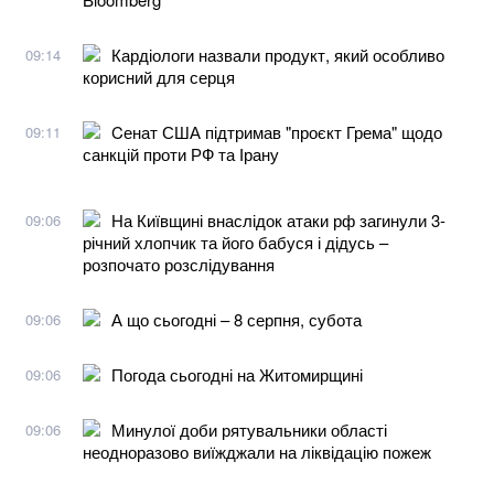
Кардіологи назвали продукт, який особливо
09:14
корисний для серця
Cенат США підтримав "проєкт Грема" щодо
09:11
санкцій проти РФ та Ірану
На Київщині внаслідок атаки рф загинули 3-
09:06
річний хлопчик та його бабуся і дідусь –
розпочато розслідування
А що сьогодні – 8 серпня, субота
09:06
Погода сьогодні на Житомирщині
09:06
Минулої доби рятувальники області
09:06
неодноразово виїжджали на ліквідацію пожеж