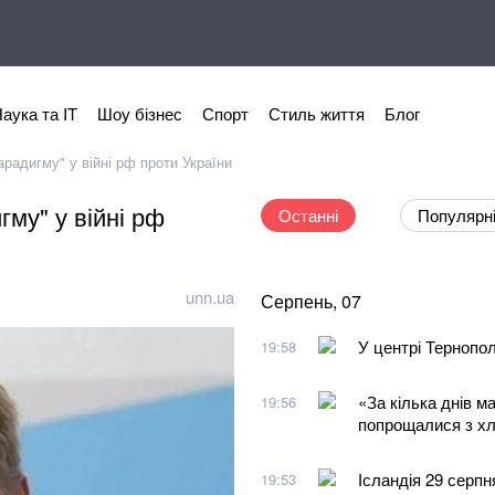
аука та IT
Шоу бізнес
Спорт
Стиль життя
Блог
арадигму" у війні рф проти України
гму" у війні рф
Останні
Популярн
unn.ua
Серпень, 07
У центрі Тернопо
19:58
«За кілька днів м
19:56
попрощалися з хло
Ісландія 29 серпн
19:53