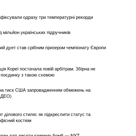
афіксували одразу три температурні рекорди
 мільйон українських підручників
чий дует став срібним призером чемпіонату Європи
ія Кореї постачала повій арбітрам. Збірна не
 поєдинку з такою схемою
 на тиск США запровадженням обмежень на
ВІДЕО)
 ділового стилю: як підкреслити статус та
офісний костюм
и уран для десяти ядерних бомб — NYT