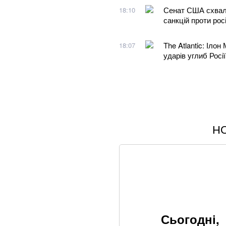
Сенат США схвали
18:10
санкцій проти росі
The Atlantic: Ілон
18:07
ударів углиб Росії
Н
В МЗС заявили, 
вирвані з контекс
Хвиля похолоданн
завершення анома
Що корисніше — к
Сьогодні,
Літній хіт: салат 