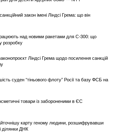
нкційний закон імені Ліндсі Грема: що він
рацюють над новими ракетами для С-300: що
у розробку
законопроєкт Ліндсі Грема щодо посилення санкцій
ну
сть суден “тіньового флоту” Росії та базу ФСБ на
осметичні товари із забороненими в ЄС
айточнішу карту геному людини, розшифрувавши
і ділянки ДНК