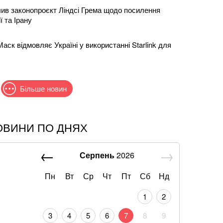
в законопроєкт Ліндсі Грема щодо посилення
ї та Ірану
 Маск відмовляє Україні у використанні Starlink для
Більше новин
ОВИНИ ПО ДНЯХ
що слова Залужного щодо членства в НАТО були
ту
Серпень
2026
я накриє Україну: Діденко назвала дату
льної спеки
Пн
Вт
Ср
Чт
Пт
Сб
Нд
1
2
авун чи диня: експерти дали пораду
3
4
5
6
7
8
9
із кавуном, який готується за 10 хвилин