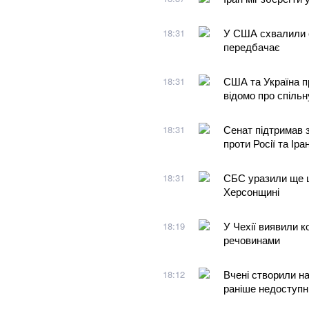
У США схвалили са
18:31
передбачає
США та Україна п
18:31
відомо про спільн
Сенат підтримав 
18:31
проти Росії та Іра
СБС уразили ще ші
18:31
Херсонщині
У Чехії виявили к
18:19
речовинами
Вчені створили н
18:12
раніше недоступн