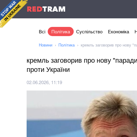
RED
TRAM
Всі
Політика
Суспільство
Економіка
Н
Новини
Політика
кремль заговорив про нову "п
кремль заговорив про нову "паради
проти України
02.06.2026, 11:19