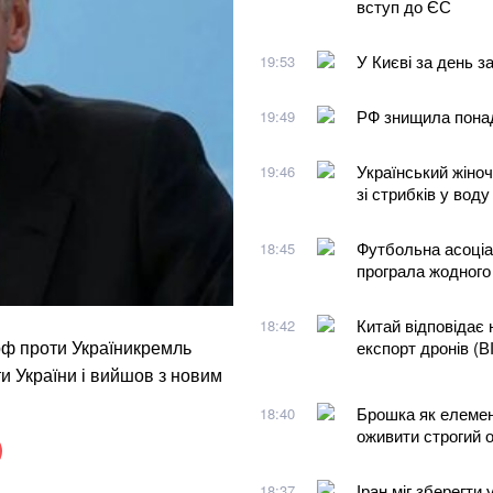
вступ до ЄС
У Києві за день з
19:53
РФ знищила понад
19:49
Український жіно
19:46
зі стрибків у воду
Футбольна асоціац
18:45
програла жодного
Китай відповідає
18:42
 рф проти Україникремль
експорт дронів (
и України і вийшов з новим
Брошка як елемент
18:40
оживити строгий 
Іран міг зберегт
18:37