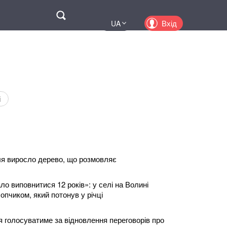
Поиск
Вхід
UA
EN
PL
KZ
RU
і
ля виросло дерево, що розмовляє
ало виповнитися 12 років»: у селі на Волині
пчиком, який потонув у річці
я голосуватиме за відновлення переговорів про