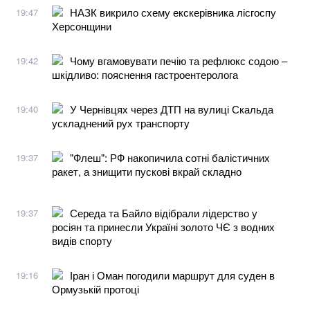
НАЗК викрило схему екскерівника лісгоспу
19:47
Херсонщини
Чому вгамовувати печію та рефлюкс содою –
19:42
шкідливо: пояснення гастроентеролога
У Чернівцях через ДТП на вулиці Скальда
19:40
ускладнений рух транспорту
"Флеш": РФ накопичила сотні балістичних
19:37
ракет, а знищити пускові вкрай складно
Середа та Байло відібрали лідерство у
19:37
росіян та принесли Україні золото ЧЄ з водних
видів спорту
Іран і Оман погодили маршрут для суден в
19:16
Ормузькій протоці