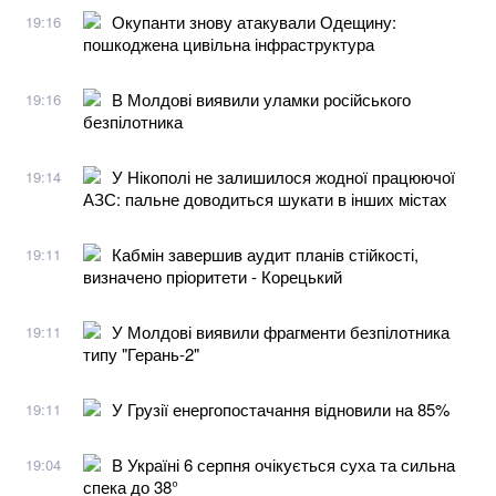
Окупанти знову атакували Одещину:
19:16
пошкоджена цивільна інфраструктура
В Молдові виявили уламки російського
19:16
безпілотника
У Нікополі не залишилося жодної працюючої
19:14
АЗС: пальне доводиться шукати в інших містах
Кабмін завершив аудит планів стійкості,
19:11
визначено пріоритети - Корецький
У Молдові виявили фрагменти безпілотника
19:11
типу "Герань-2"
У Грузії енергопостачання відновили на 85%
19:11
В Україні 6 серпня очікується суха та сильна
19:04
спека до 38°