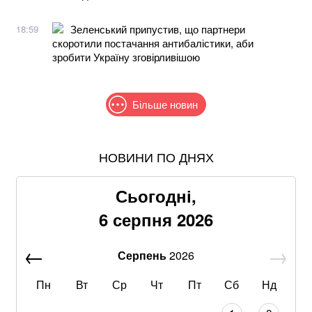
Зеленський припустив, що партнери
18:59
скоротили постачання антибалістики, аби
зробити Україну зговірливішою
Більше новин
НОВИНИ ПО ДНЯХ
Жодної ракети збити не вдалося: у ПС розповіли
деталі нічної російської атаки
Сьогодні,
Знищені печі, склади та роки роботи: що
6 серпня 2026
залишилося після удару по "Епіцентру"
Серпень
2026
Без води не вижити: Шмигаль розкрив, куди планує
бити Росія
Пн
Вт
Ср
Чт
Пт
Сб
Нд
Рф знищила склади «Епіцентру», ROZETKA, «Нової