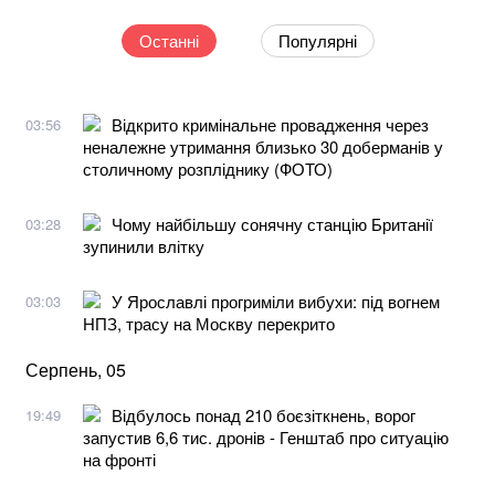
Останні
Популярні
Відкрито кримінальне провадження через
03:56
неналежне утримання близько 30 доберманів у
столичному розпліднику (ФОТО)
Чому найбільшу сонячну станцію Британії
03:28
зупинили влітку
У Ярославлі прогриміли вибухи: під вогнем
03:03
НПЗ, трасу на Москву перекрито
Серпень, 05
Відбулось понад 210 боєзіткнень, ворог
19:49
запустив 6,6 тис. дронів - Генштаб про ситуацію
на фронті