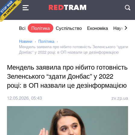
Угода
RED
TRAM
П
Всі
Політика
Суспільство
Економіка
Наука та I
Новини
Політика
Мендель заявила про нібито готовність Зеленського “здати
Донбас” у 2022 році: в ОП назвали це дезінформацією
Мендель заявила про нібито готовність
Зеленського “здати Донбас” у 2022
році: в ОП назвали це дезінформацією
12.05.2026, 05:43
zv.zp.ua