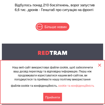
Відбулось понад 210 боєзіткнень, ворог запустив
6,6 тис. дронів - Генштаб про ситуацію на фронті
Більше новин
RED
TRAM
© 2004-2026 Redtram, Ltd.
Наш веб-сайт використовує файли cookie, щоб забезпечити
ваш досвід перегляду та відповідну інформацію. Перш ніж
Співпраця
Архів
Контакти
продовжувати користуватися нашим веб-сайтом, ви
погоджуєтеся та приймаєте нашу політику використання
Партнерські
Угода
файлів cookie та конфіденційність.
cookie та конфіденційність
матеріали
Прийняти