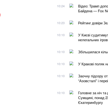
Відео: Трамп допо
10:24
Байдена — Fox N
Рейтинг довіри Зе
10:23
У Києві судитимут
10:10
нелегальних ігров
​Збільшилася кіль
10:10
У Кракові поляк н
10:10
Заочну підозру от
10:10
“Азовсталі” і пер
Головне за ніч та 
10:10
Сумщині, понад 23
Єкатеринбургу