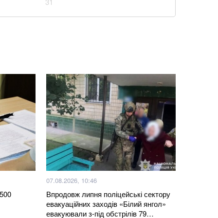
31
я накриє Україну: Діденко назвала дату
льної спеки
Реалу: Родрі отримуватиме в Барселоні 15
 США не передадуть Україні додаткові ракети для
ої збитої: Повітряні сили ЗСУ озвучили деталі
кав і повертав тіла полеглих воїнів. Загинув
ерівник пошукового загону “Плацдарм”
07.08.2026, 10:46
 в банку як доведеться: одна помилка позбавить їх
2500
Впродовж липня поліцейські сектору
евакуаційних заходів «Білий янгол»
евакуювали з-під обстрілів 79