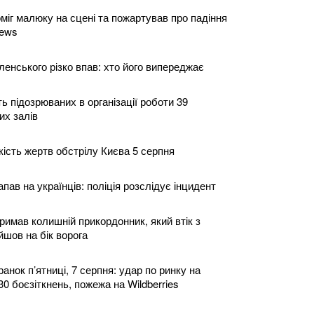
міг малюку на сцені та пожартував про падіння
ews
ленського різко впав: хто його випереджає
ь підозрюваних в організації роботи 39
их залів
кість жертв обстрілу Києва 5 серпня
апав на українців: поліція розслідує інцидент
римав колишній прикордонник, який втік з
ейшов на бік ворога
ранок п’ятниці, 7 серпня: удар по ринку на
0 боєзіткнень, пожежа на Wildberries