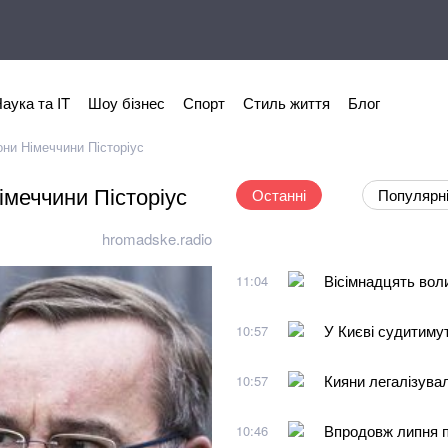
аука та IT
Шоу бізнес
Спорт
Стиль життя
Блог
они Німеччини Пісторіус
імеччини Пісторіус
Останні
Популярн
hromadske.radio
Вісімнадцять вол
11:04
У Києві судитиму
10:57
Кияни легалізува
10:57
Впродовж липня п
10:46