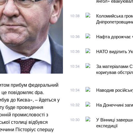
янгол» евакуювал
Коломийська гром
10:38
Дніпропетровщин
Нафта дорожчає ч
10:36
НАТО виділить Укр
10:36
За матеріалами С
10:34
коригував обстрі
ізитом прибум федеральний
Наводив російськ
10:34
 це повідомляє dpa.
був до Києва», – йдеться у
На Донеччині заг
10:32
иту буде проведення
онній промисловості з
У Вінниці заверши
10:30
ської столиці відбувся
експедиції
меччини Пісторіус спершу