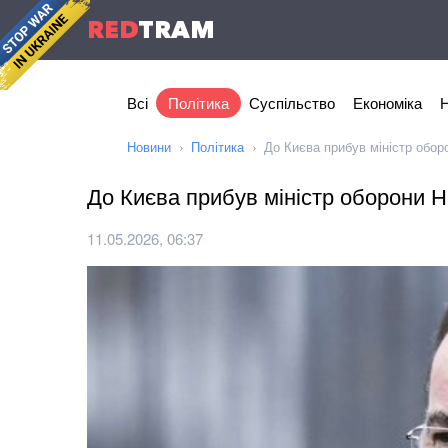
RED
TRAM
Всі
Політика
Суспільство
Економіка
Н
Новини
Політика
До Києва прибув міністр обор
До Києва прибув міністр оборони Н
11.05.2026, 06:37