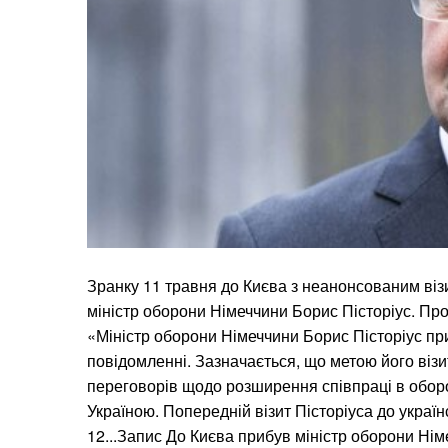
Зранку 11 травня до Києва з неанонсованим в
міністр оборони Німеччини Борис Пісторіус. Про
«Міністр оборони Німеччини Борис Пісторіус при
повідомленні. Зазначається, що метою його віз
переговорів щодо розширення співпраці в обор
Україною. Попередній візит Пісторіуса до україн
12...Запис До Києва прибув міністр оборони Ні