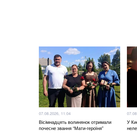
07.08.2026, 11:04
07.08
Вісімнадцять волинянок отримали
У Ки
почесне звання “Мати-героїня”
неле