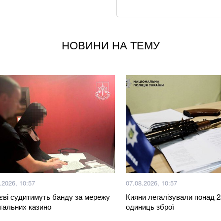
Хвиля похолоданн
завершення анома
НОВИНИ НА ТЕМУ
Через повагу до 
мільйонів на рік
Трамп заявив, що
Patriot
З 28 ракет – жодн
нічного обстрілу
Понад 20 років шу
Олексій Юков – к
.2026, 10:57
07.08.2026, 10:57
Не кладіть огірки
єві судитимуть банду за мережу
Кияни легалізували понад 
хрусткості
гальних казино
одиниць зброї