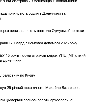
и з-під обстрілів 79 мешканців Нікопольщини
ада прихистила родин з Донеччини та
и
ерез невизначеність навколо Ормузької протоки
аїні €70 млрд військової допомоги 2026 року
БУ 15 років тюрми отримав клірик УПЦ (МП), який
ли Донеччини
у балістику по Києву
инув 25-річний шосткинець Михайло Джафаров
ли цьогорічні польові роботи археологічної