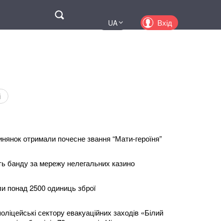
Поиск
Вхід
UA
EN
PL
KZ
RU
і
инянок отримали почесне звання “Мати-героїня”
ть банду за мережу нелегальних казино
ли понад 2500 одиниць зброї
оліцейські сектору евакуаційних заходів «Білий