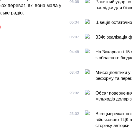
Ракетний удар по 
06:08
ьох переваг, які вона мала у
наслідки для бізн
ське радіо.
Швеція остаточно
05:34
ЗЗФ: реалізація ф
05:07
На Закарпатті 15 
04:48
з обласного бюдж
Мінсоцполітики у 
03:43
реформу та перегл
Обсяг повернення
23:32
мільярдів доларів
В соцмережах поши
23:02
військового ТЦК 
сторінку авторки