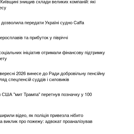
Київщині знищив склади великих компаній: які
есу
 дозволила передати Україні судно Caffa
еросплавів та прибуток у півріччі
соціальних ініціатив отримали фінансову підтримку
ету
вересні 2026 винесе до Ради добровільну пенсійну
яд спецпенсій суддів і силовиків
 США "мит Трампа" перетнув позначку у 100
рили відео, як поліція привезла нібито
на виклик про пожежу: адвокат проаналізував