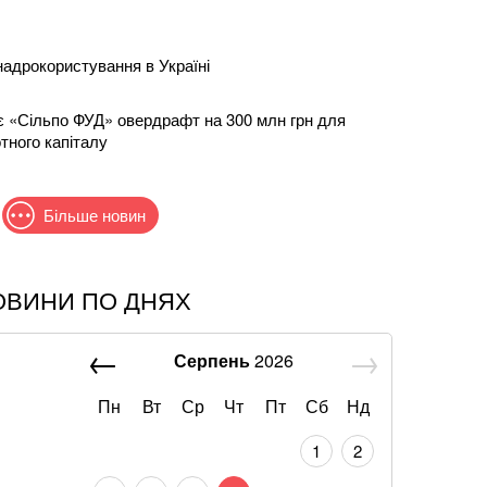
надрокористування в Україні
 «Сільпо ФУД» овердрафт на 300 млн грн для
тного капіталу
Більше новин
ОВИНИ ПО ДНЯХ
и дронів у російському Ярославлі спалахнули
о
Серпень
2026
що слова Залужного щодо членства в НАТО були
ту
Пн
Вт
Ср
Чт
Пт
Сб
Нд
1
2
коментувала підозру від НАБУ та САП