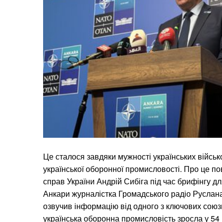
Це сталося завдяки мужності українських війсь
української оборонної промисловості. Про це по
справ України Андрій Сибіга під час брифінгу дл
Анкари журналістка Громадського радіо Руслана
озвучив інформацію від одного з ключових союзн
українська оборонна промисловість зросла у 54