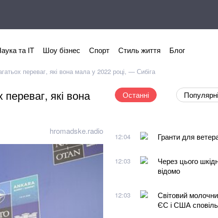
аука та IT
Шоу бізнес
Спорт
Стиль життя
Блог
гатьох переваг, які вона мала у 2022 році, — Сибіга
 переваг, які вона
Останні
Популярн
hromadske.radio
Гранти для ветер
12:04
Через цього шкід
12:03
відомо
Світовий молочни
12:03
ЄС і США сповіл