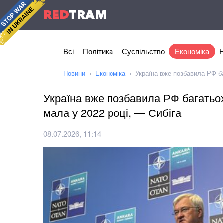
RED
TRAM
Всі
Політика
Суспільство
Економіка
Н
Новини
Економіка
Україна вже позбавила РФ ба
Україна вже позбавила РФ багатьох
мала у 2022 році, — Сибіга
08.07.2026, 11:14