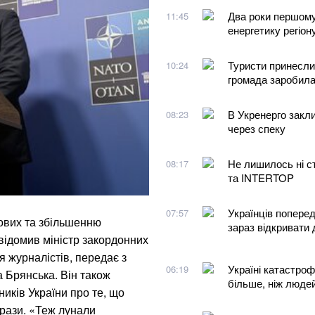
Два роки першому
11:45
енергетику регіон
Туристи принесли
10:24
громада заробил
В Укренерго закли
08:23
через спеку
Не лишилось ні с
08:17
та INTERTOP
Українців поперед
07:57
кових та збільшенню
зараз відкривати 
відомив міністр закордонних
я журналістів, передає з
Україні катастроф
06:19
 Брянська. Він також
більше, ніж людей
иків України про те, що
 рази. «Теж лунали