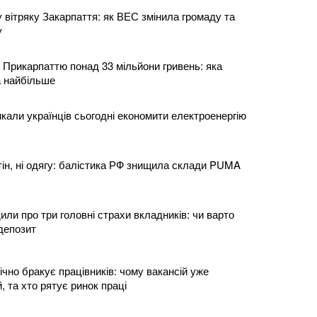
 вітряку Закарпаття: як ВЕС змінила громаду та
у
 Прикарпаттю понад 33 мільйони гривень: яка
а найбільше
кали українців сьогодні економити електроенергію
тін, ні одягу: балістика РФ знищила склади PUMA
или про три головні страхи вкладників: чи варто
депозит
ічно бракує працівників: чому вакансій уже
, та хто рятує ринок праці