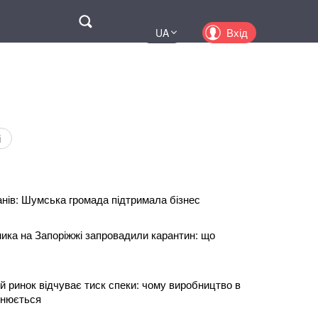
Поиск
Вхід
UA
EN
PL
KZ
RU
і
анів: Шумська громада підтримала бізнес
ника на Запоріжжі запровадили карантин: що
й ринок відчуває тиск спеки: чому виробництво в
ьнюється