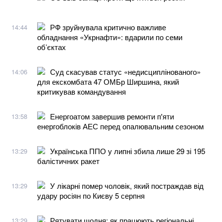
РФ зруйнувала критично важливе
14:44
обладнання «Укрнафти»: вдарили по семи
об’єктах
Суд скасував статус «недисциплінованого»
14:06
для екскомбата 47 ОМБр Ширшина, який
критикував командування
Енергоатом завершив ремонти п'яти
13:58
енергоблоків АЕС перед опалювальним сезоном
Українська ППО у липні збила лише 29 зі 195
13:29
балістичних ракет
У лікарні помер чоловік, який постраждав від
13:29
удару росіян по Києву 5 серпня
Рятувати щодня: як працюють регіональні
13:29