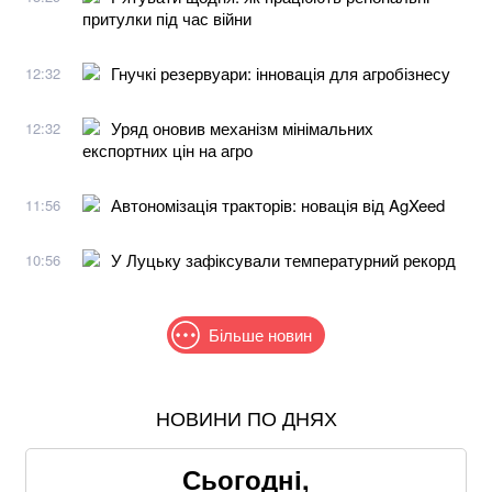
притулки під час війни
Гнучкі резервуари: інновація для агробізнесу
12:32
Уряд оновив механізм мінімальних
12:32
експортних цін на агро
Автономізація тракторів: новація від AgXeed
11:56
У Луцьку зафіксували температурний рекорд
10:56
Більше новин
НОВИНИ ПО ДНЯХ
В МЗС заявили, що слова Залужного щодо членства
в НАТО були вирвані з контексту
Сьогодні,