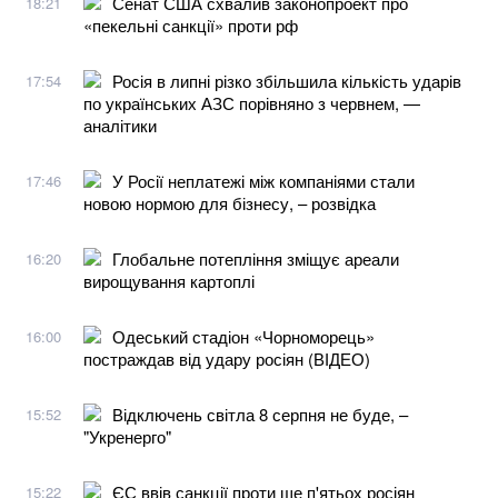
Сенат США схвалив законопроект про
18:21
«пекельні санкції» проти рф
Росія в липні різко збільшила кількість ударів
17:54
по українських АЗС порівняно з червнем, —
аналітики
У Росії неплатежі між компаніями стали
17:46
новою нормою для бізнесу, – розвідка
Глобальне потепління зміщує ареали
16:20
вирощування картоплі
Одеський стадіон «Чорноморець»
16:00
постраждав від удару росіян (ВІДЕО)
Відключень світла 8 серпня не буде, –
15:52
"Укренерго"
ЄС ввів санкції проти ще п'ятьох росіян
15:22