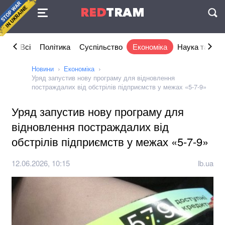
Угода
RED
TRAM
П
Всі
Політика
Суспільство
Економіка
Наука та IT
Новини
Економіка
Уряд запустив нову програму для відновлення
постраждалих від обстрілів підприємств у межах «5-7-9»
Уряд запустив нову програму для
відновлення постраждалих від
обстрілів підприємств у межах «5-7-9»
12.06.2026, 10:15
lb.ua