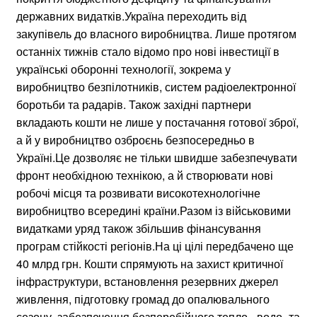
державних видатків.Україна переходить від
закупівель до власного виробництва. Лише протягом
останніх тижнів стало відомо про нові інвестиції в
українські оборонні технології, зокрема у
виробництво безпілотників, систем радіоелектронної
боротьби та радарів. Також західні партнери
вкладають кошти не лише у постачання готової зброї,
а й у виробництво озброєнь безпосередньо в
Україні.Це дозволяє не тільки швидше забезпечувати
фронт необхідною технікою, а й створювати нові
робочі місця та розвивати високотехнологічне
виробництво всередині країни.Разом із військовими
видатками уряд також збільшив фінансування
програм стійкості регіонів.На ці цілі передбачено ще
40 млрд грн. Кошти спрямують на захист критичної
інфраструктури, встановлення резервних джерел
живлення, підготовку громад до опалювального
сезону, забезпечення безперебійного тепло-, водо- та