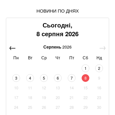
НОВИНИ ПО ДНЯХ
Понад 9,2 млрд грн: що відомо про нову гучну
справу "ПриватБанку"
Сьогодні,
Хвиля похолодання накриє Україну: Діденко назвала
8 серпня 2026
дату завершення аномальної спеки
Серпень
2026
Google прибирає одну з найзручніших функцій
Gmail: що зміниться вже у 2027 році
Пн
Вт
Ср
Чт
Пт
Сб
Нд
Що корисніше — кавун чи диня: експерти дали
1
2
пораду
3
4
5
6
7
8
9
Літній хіт: салат із кавуном, який готується за 10
10
11
12
13
14
15
16
хвилин
17
18
19
20
21
22
23
США та Україна заповнюватимуть дефіцит Patriot
через оновлення радянських ракет
24
25
26
27
28
29
30