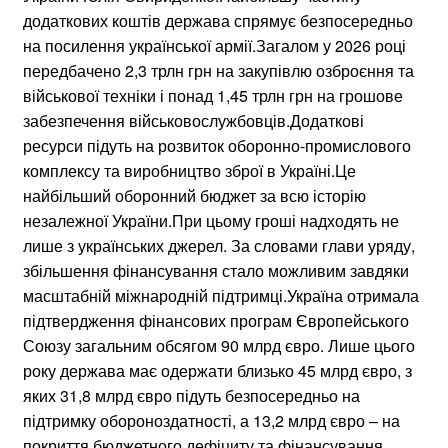
додаткових коштів держава спрямує безпосередньо
на посилення української армії.Загалом у 2026 році
передбачено 2,3 трлн грн на закупівлю озброєння та
військової техніки і понад 1,45 трлн грн на грошове
забезпечення військовослужбовців.Додаткові
ресурси підуть на розвиток оборонно-промислового
комплексу та виробництво зброї в Україні.Це
найбільший оборонний бюджет за всю історію
незалежної України.При цьому гроші надходять не
лише з українських джерел. За словами глави уряду,
збільшення фінансування стало можливим завдяки
масштабній міжнародній підтримці.Україна отримала
підтвердження фінансових програм Європейського
Союзу загальним обсягом 90 млрд євро. Лише цього
року держава має одержати близько 45 млрд євро, з
яких 31,8 млрд євро підуть безпосередньо на
підтримку обороноздатності, а 13,2 млрд євро – на
покриття бюджетного дефіциту та фінансування