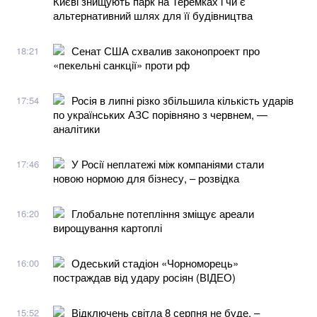
Києві знищують парк на Теремках і чи є
альтернативний шлях для її будівництва
Сенат США схвалив законопроект про
18:21
«пекельні санкції» проти рф
Росія в липні різко збільшила кількість ударів
17:54
по українських АЗС порівняно з червнем, —
аналітики
У Росії неплатежі між компаніями стали
17:46
новою нормою для бізнесу, – розвідка
Глобальне потепління зміщує ареали
16:20
вирощування картоплі
Одеський стадіон «Чорноморець»
16:00
постраждав від удару росіян (ВІДЕО)
Відключень світла 8 серпня не буде, –
15:52