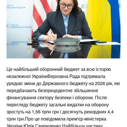
Це найбільший оборонний бюджет за всю історію
незалежної УкраїниВерховна Рада підтримала
урядові зміни до Державного бюджету на 2026 рік, які
передбачають безпрецедентне збільшення
фінансування сектору безпеки і оборони. Після
перегляду бюджету загальні видатки на оборону
зростуть на 1,56 трлн грн і досягнуть рекордних 4,4
трлн грн.Про це повідомила прем'єр-міністерка
України Юлія Свириденко.Найбільшу частину