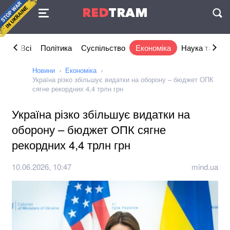
Угода
RED
TRAM
П
Всі
Політика
Суспільство
Економіка
Наука та IT
Новини
Економіка
Україна різко збільшує видатки на оборону – бюджет ОПК
сягне рекордних 4,4 трлн грн
Україна різко збільшує видатки на
оборону – бюджет ОПК сягне
рекордних 4,4 трлн грн
10.06.2026, 10:47
mind.ua