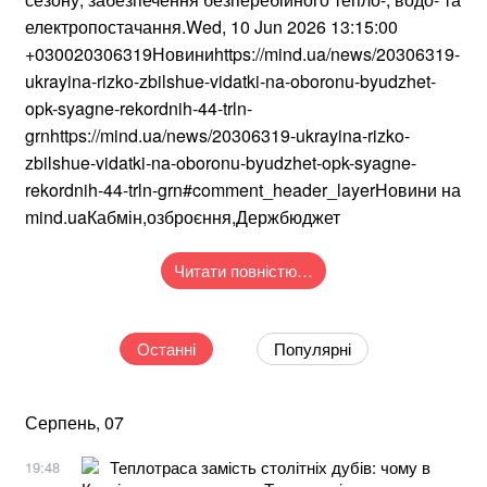
електропостачання.Wed, 10 Jun 2026 13:15:00
+030020306319Новиниhttps://mind.ua/news/20306319-
ukrayina-rizko-zbilshue-vidatki-na-oboronu-byudzhet-
opk-syagne-rekordnih-44-trln-
grnhttps://mind.ua/news/20306319-ukrayina-rizko-
zbilshue-vidatki-na-oboronu-byudzhet-opk-syagne-
rekordnih-44-trln-grn#comment_header_layerНовини на
mind.uaКабмін,озброєння,Держбюджет
Читати повністю…
Останні
Популярні
Серпень, 07
Теплотраса замість столітніх дубів: чому в
19:48