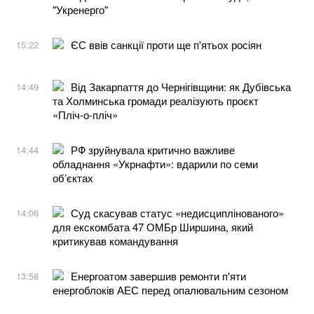
"Укренерго"
ЄС ввів санкції проти ще п'ятьох росіян
15:22
Від Закарпаття до Чернігівщини: як Дубівська
14:49
та Холминська громади реалізують проєкт
«Пліч-о-пліч»
РФ зруйнувала критично важливе
14:44
обладнання «Укрнафти»: вдарили по семи
об’єктах
Суд скасував статус «недисциплінованого»
14:06
для екскомбата 47 ОМБр Ширшина, який
критикував командування
Енергоатом завершив ремонти п'яти
13:58
енергоблоків АЕС перед опалювальним сезоном