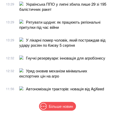
Українська ППО у липні збила лише 29 зі 195
13:29
балістичних ракет
Рятувати щодня: як працюють регіональні
13:29
притулки під час війни
У лікарні помер чоловік, який постраждав від
13:29
удару росіян по Києву 5 серпня
Гнучкі резервуари: інновація для агробізнесу
12:32
Уряд оновив механізм мінімальних
12:32
експортних цін на агро
Автономізація тракторів: новація від AgXeed
11:56
Більше новин