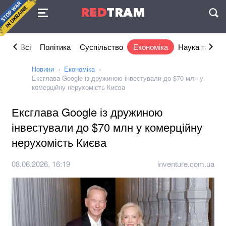
Угода
RED
TRAM
П
Всі
Політика
Суспільство
Економіка
Наука та IT
Новини
Економіка
Ексглава Google із дружиною інвестували до $70 млн у
комерційну нерухомість Києва
Ексглава Google із дружиною
інвестували до $70 млн у комерційну
нерухомість Києва
08.06.2026, 16:19
inventure.com.ua