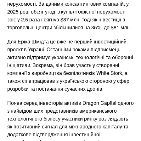
нерухомості. За даними консалтингових компаній, у
2025 році обсяг угод із купівлі офісної нерухомості
зріс у 2,5 раза і сягнув $87 млн, тоді як інвестиції в
торговельні центри збільшилися на 35%, до $81 млн.
Для Еріка Шмідта це вже не перший інвестиційний
проєкт в Україні. Останніми роками підприємець
активно підтримує українські технологічні та оборонні
ініціативи. Зокрема, він брав участь у створенні
компанії з виробництва безпілотників White Stork, а
також співпрацював з українською стороною у сфері
розробки та постачання сучасних дронів.
Поява серед інвесторів активів Dragon Capital одного
з найвідоміших представників американського
технологічного бізнесу учасники ринку розглядають
як позитивний сигнал для міжнародного капіталу та
додаткове підтвердження інвестиційної