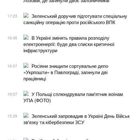
Лозовій, де загинули двоє залізничників
Зеленський доручив підготувати спеціальну
17:23
санкційну операцію проти російського ВПК
В Україні змінять правила розподілу
16:45
електроенергії: буде два списки критичної
інфраструктури
Росіяни знищили сортувальне депо
16:07
«Укрпошти» в Павлограді, загинули дві
працівниці
У Польщі сплюндрували пам'ятник воїнам
16:07
УПА (ФОТО)
Зеленський запровадив в Україні День Військ
15:29
зв'язку та кібербезпеки ЗСУ