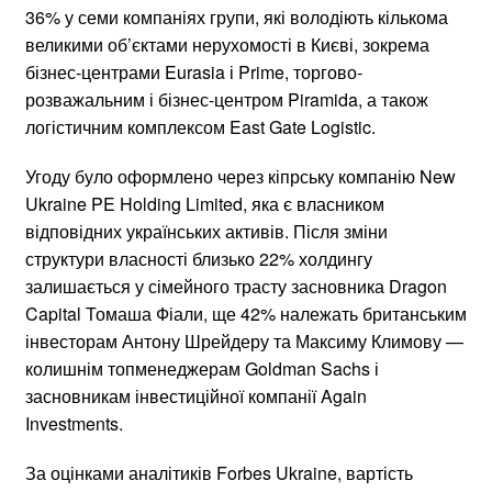
36% у семи компаніях групи, які володіють кількома
великими об’єктами нерухомості в Києві, зокрема
бізнес-центрами Eurasia і Prime, торгово-
розважальним і бізнес-центром Piramida, а також
логістичним комплексом East Gate Logistic.
Угоду було оформлено через кіпрську компанію New
Ukraine PE Holding Limited, яка є власником
відповідних українських активів. Після зміни
структури власності близько 22% холдингу
залишається у сімейного трасту засновника Dragon
Capital Томаша Фіали, ще 42% належать британським
інвесторам Антону Шрейдеру та Максиму Климову —
колишнім топменеджерам Goldman Sachs і
засновникам інвестиційної компанії Again
Investments.
За оцінками аналітиків Forbes Ukraine, вартість