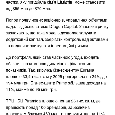
частки, яку придбала сім’я Шмідтів, може становити
від $55 млн до $70 млн.
Попри появу нових акціонерів, управління об’єктами
надалі здійснюватиме Dragon Capital. Учасники ринку
зазначають, що така модель дозволяє залучати
додатковий капітал, зберігати контроль над активами
та водночас знижувати інвестиційні ризики.
До портфеля, який став частиною угоди, входять
об’єкти з позитивною динамікою фінансових
показників. Так, виручка бізнес-центру Eurasia
площею 33,4 тис. кв. м у 2025 році зросла на 24%, до
194 млн грн. Бізнес-центр Prime збільшив доходи на
11%, майже до 95 млн грн.
ТРЦ і БЦ Piramida площею понад 26 тис. кв. м, де
працюють понад 100 орендарів, забезпечив
власникам близько 463 млн грн виручки, що на 11%