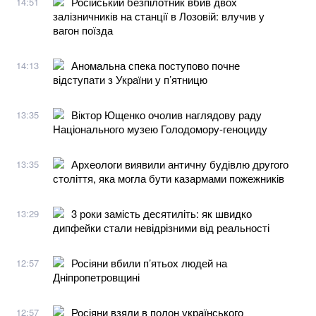
Російський безпілотник вбив двох
14:51
залізничників на станції в Лозовій: влучив у
вагон поїзда
Аномальна спека поступово почне
14:13
відступати з України у п’ятницю
Віктор Ющенко очолив наглядову раду
13:35
Національного музею Голодомору-геноциду
Археологи виявили античну будівлю другого
13:35
століття, яка могла бути казармами пожежників
3 роки замість десятиліть: як швидко
13:29
дипфейки стали невідрізними від реальності
Росіяни вбили п’ятьох людей на
12:57
Дніпропетровщині
Росіяни взяли в полон українського
12:57