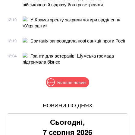
військового й відразу його розстріляли
У Краматорську закрили чотири відділення
12:19
«Укрпошти»
Британія запровадила нові санкції проти Росії
12:19
Гранти для ветеранів: Шумська громада
12:04
підтримала бізнес
Більше новин
НОВИНИ ПО ДНЯХ
В МЗС заявили, що слова Залужного щодо членства
в НАТО були вирвані з контексту
Сьогодні,
Пенсіонерам доплатять за стаж: хто отримає по 519
7 серпня 2026
гривень у серпні