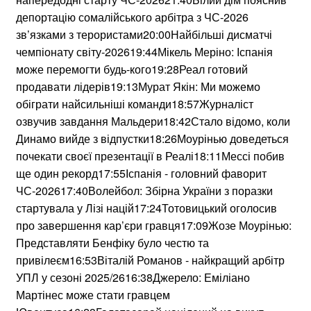
депортацію сомалійського арбітра з ЧС-2026
зв’язками з терористами20:00Найбільші дисматчі
чемпіонату світу-202619:44Мікель Меріно: Іспанія
може перемогти будь-кого19:28Реал готовий
продавати лідерів19:13Мурат Якін: Ми можемо
обіграти найсильніші команди18:57Журналіст
озвучив завдання Мальдери18:42Стало відомо, коли
Динамо вийде з відпустки18:26Моурінью доведеться
почекати своєї презентації в Реалі18:11Мессі побив
ще один рекорд17:55Іспанія - головний фаворит
ЧС-202617:40Волейбол: Збірна України з поразки
стартувала у Лізі націй17:24Тотовицький оголосив
про завершення кар’єри гравця17:09Жозе Моурінью:
Представляти Бенфіку було честю та
привілеєм16:53Віталій Романов - найкращий арбітр
УПЛ у сезоні 2025/2616:38Джерело: Еміліано
Мартінес може стати гравцем