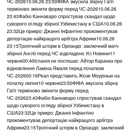
ЧС-202610.06.26 23:50ФІФА змусила збірну Гаїті
терміново змінити форму перед ЧС-202610.06.26
23:43Фабіо Каннаваро спростував скандал щодо
суворого огляду збірної Узбекистану в США10.06.26
23:32Це прикро: Джанні Інфантіно прокоментував
депортацію найкращого арбітра Африки10.06.26
23:15Тропічний шторм в Орландо: заключний матч
збірної Англії перед ЧС відкладено Усі Новини11
червня00:40Іспанія не поспішає: Айтор Каранка про
відновлення Ламіна Ямаля перед початком
ЧС-202600:16Реал представить Жозе Моурінью на
початку липня10 червня23:50ФІФА змусила збірну
Гаїті терміново змінити форму перед
ЧС-202623:43Фабіо Каннаваро спростував скандал
щодо суворого огляду збірної Узбекистану в
США23:32Це прикро: Джанні Інфантіно
прокоментував депортацію найкращого арбітра
Африки23:15Тропічний шторм в Орландо: заключний