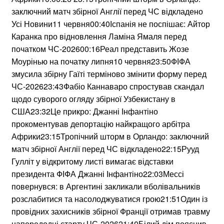
заключний матч збірної Англії перед ЧС відкладено
Усі Новини11 червня00:40Іспанія не поспішає: Айтор
Каранка про відновлення Ламіна Ямаля перед
початком ЧС-202600:16Реал представить Жозе
Моурінью на початку липня10 червня23:50ФІФА
змусила збірну Гаїті терміново змінити форму перед
ЧС-202623:43Фабіо Каннаваро спростував скандал
щодо суворого огляду збірної Узбекистану в
США23:32Це прикро: Джанні Інфантіно
прокоментував депортацію найкращого арбітра
Африки23:15Тропічний шторм в Орландо: заключний
матч збірної Англії перед ЧС відкладено22:15Рууд
Гулліт у відкритому листі вимагає відставки
президента ФІФА Джанні Інфантіно22:03Мессі
повернувся: в Аргентині закликали вболівальників
розслабитися та насолоджуватися грою21:51Один із
провідних захисників збірної Франції отримав травму
напередодні старту ЧС-202621:40Білий дім пояснив