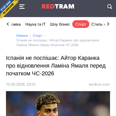
Угода
RED
TRAM
П
Економіка
Наука та IT
Шоу бізнес
Спорт
Стиль життя
Новини
Спорт
Іспанія не поспішає: Айтор Каранка про відновлення
Ламіна Ямаля перед початком ЧС-2026
Іспанія не поспішає: Айтор Каранка
про відновлення Ламіна Ямаля перед
початком ЧС-2026
10.06.2026, 23:01
terrikon.com