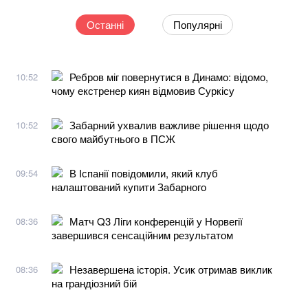
Останні
Популярні
Ребров міг повернутися в Динамо: відомо,
10:52
чому екстренер киян відмовив Суркісу
Забарний ухвалив важливе рішення щодо
10:52
свого майбутнього в ПСЖ
В Іспанії повідомили, який клуб
09:54
налаштований купити Забарного
Матч Q3 Ліги конференцій у Норвегії
08:36
завершився сенсаційним результатом
Незавершена історія. Усик отримав виклик
08:36
на грандіозний бій