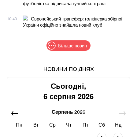
футболістка підписала гучний контракт
Європейський трансфер: голкіперка збірної
10:43
України офіційно знайшла новий клуб
Більше новин
НОВИНИ ПО ДНЯХ
Після нічної атаки дронів у російському Ярославлі
спалахнули пожежі: що відомо
Сьогодні,
В МЗС заявили, що слова Залужного щодо членства
6 серпня 2026
в НАТО були вирвані з контексту
Серпень
2026
Стефанішина прокоментувала підозру від НАБУ та
САП
Пн
Вт
Ср
Чт
Пт
Сб
Нд
Знищені печі, склади та роки роботи: що