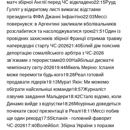
матч збірної Англії перед ЧС відкладено22:15Рууд
Гулліт у відкритому листі вимагає відставки
президента ФІФА Джанні Інфантіно22:03Мессі
повернувся: в Аргентині закликали вболівальників
розслабитися та насолоджуватися грою21:51Один із
провідних захисників збірної Франції отримав травму
напередодні старту ЧС-202621:40Білий дім пояснив
депортацію сомалійського арбітра з ЧС-2026
зв’язками з терористами20:00Найбільші дисматчі
чемпіонату світу-202619:44Мікель Меріно: Іспанія
може перемогти будь-кого19:28Реал готовий
продавати лідерів19:13Мурат Якін: Ми можемо
обіграти найсильніші команди18:57Журналіст
озвучив завдання Мальдери18:42Стало відомо, коли
Динамо вийде з відпустки18:26Моурінью доведеться
почекати своєї презентації в Реалі18:11Мессі побив
ще один рекорд17:55Іспанія - головний фаворит
ЧС-202617:40Волейбол: Збірна України з поразки