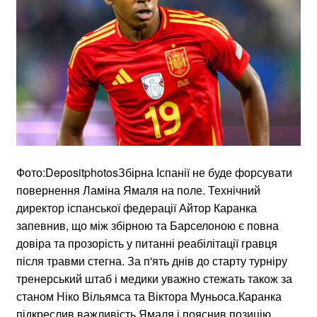
Фото:DepositphotosЗбірна Іспанії не буде форсувати
повернення Ламіна Ямаля на поле. Технічний
директор іспанської федерації Айтор Каранка
запевнив, що між збірною та Барселоною є повна
довіра та прозорість у питанні реабілітації гравця
після травми стегна. За п'ять днів до старту турніру
тренерський штаб і медики уважно стежать також за
станом Ніко Вільямса та Віктора Муньоса.Каранка
підкреслив важливість Ямаля і пояснив позицію