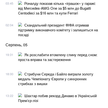
Роналду показав кілька «іграшок» у гаражі:
03:45
від Mercedes-AMG One за $5 млн до Bugatti
Centodieci за $16 млн та купи Ferrari
Скандальний президент ФІФА отримав
02:04
підтримку виконавчого комітету і залишиться на
посаді
Серпень, 05
Як розслабити втомлену спину перед сном:
19:31
проста вправа та застереження
Стрибуни Середа і Байло виграли золоту
18:00
медаль Чемпіонату Європи у синхронних
стрибках з вишки
Шахтар побив рекорд Динамо в Українській
13:22
Прем’єр-лізі