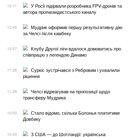
У Росії підірвали розробника FPV-дронів та
13:11
автора пропагандистського каналу
Мудрик оформив першу результативну дію
12:45
за Челсі після камбеку
Клубу Другої ліги вдалося домовитись про
12:07
співпрацю з легендою Динамо
Суркіс зустрічався з Ребровим і ухвалили
11:28
рішення
Челсі відреагував на пропозиції щодо
11:28
трансферу Мудрика
Стало відомо, скільки Болонья платитиме
10:50
Довбику
З США — до Шотландії: українська
10:43