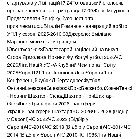
стартувала у Лізі націй17:24Тотовицький оголосив
про завершення кар’єри гравця17:09Жозе Моурінью:
Представляти Бенфіку було честю та
привілеєм16:53Віталій Романов - найкращий арбітр
УПЛ у сезоні 2025/2616:38Джерело: Еміліано
Мартінес може стати гравцем
Ювентуса16:23Галатасарай націлений на викуп
Єгора Ярмолюка Новини ФутболуФутбол 2026ЧС
2026Ліга Націй УЄФАКлубний Чемпіонат Світу
2025Євро U21Ліга ЧемпіонівЛіга ЄвропиЛіга
КонференційКубок ЛібертадоресФутбол
ОнлайнLivescoreGuestbookБоксБаскетболХокейТенісБі
- НовиниШахтар - СкладШахтар - ІгриШахтар -
GuestbookТрансфери 2026Трансфери
УкраїниТрансфери ШахтаряЧС 2026ЧС 2026 (Відбір
у Європі)ЧС 2022ЧС 2022 (Відбір у
Європі)ЧС-2018ЧС 2018 (Відбір у Європі)ЧС-2014ЧС
2014 (Відбір у Європі)ЧС 2010ЧС 1986Ліга Націй