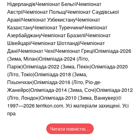
НідерландiвЧемпіонат БельгіїЧемпіонат
АвстріїЧемпіонат ПольщіЧемпіонат Саудівської
АравіїЧемпіонат УзбекистануЧемпіонат
КазахстануЧемпіонат ТуреччиниЧемпіонат
АзербайджануЧемпіонат БразиліїЧемпіонат
ШвейцарііЧемпіонат ШотландіїЧемпіонат
ДаніїЧемпіонат ЧехіїЧемпіонат ГреціїОлімпіада-2026
(Зима, Мілан)Олімпіада-2024 (Літо,
Паріж)Олімпіада-2022 (Зима, Пекін)Олімпіада-2020
(Літо, Токіо)Олімпіада-2018 (Зима,
Пхьончхан)Олімпіада-2016 (Літо, Ріо-де-
Жанейро)Олімпіада-2014 (Зима, Сочі)Олімпіада-2012
(Літо, Лондон)Олімпіада-2010 (Зима, Ванкувер)©
1997—2026 terrikon.com. Усі матеріали захищені. Усі
пра
Читати повністю…