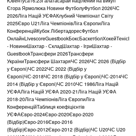
Ювентуса16:23Галатасарай націлений на викуп
Єгора Ярмолюка Новини ФутболуФутбол 2026ЧС
2026Ліга Націй УЄФАКлубний Чемпіонат Світу
2025Євро U21Ліга ЧемпіонівЛіга ЄвропиЛіга
КонференційКубок ЛібертадоресФутбол
ОнлайнLivescoreGuestbookБоксБаскетболХокейТенісБі
- НовиниШахтар - СкладШахтар - ІгриШахтар -
GuestbookТрансфери 2026Трансфери
УкраїниТрансфери ШахтаряЧС 2026ЧС 2026 (Відбір
у Європі)ЧС 2022ЧС 2022 (Відбір у
Європі)ЧС-2018ЧС 2018 (Відбір у Європі)ЧС-2014ЧС
2014 (Відбір у Європі)ЧС 2010ЧС 1986Ліга Націй
УЄФАЛіга Націй УЄФА 2020-21Ліга Націй УЄФА
2018-20Ліга ЧемпіонівЛіга ЄвропиЛіга
КонференційТаблиця коефіцієнтів
УЄФАЄвро-2024Євро-2020Євро-2020
(Відбір)Євро-2016Євро-2016
(Відбір)Євро-2012Євро-2012 (Відбір)ЧС U20ЧС U20