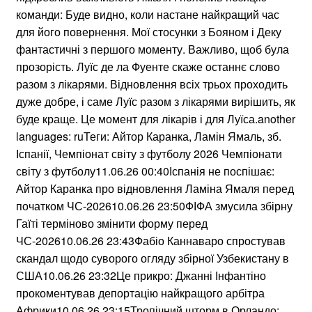
команди: Буде видно, коли настане найкращий час
для його повернення. Мої стосунки з Бояном і Деку
фантастичні з першого моменту. Важливо, щоб була
прозорість. Луїс де ла Фуенте скаже останнє слово
разом з лікарями. Відновлення всіх трьох проходить
дуже добре, і саме Луїс разом з лікарями вирішить, як
буде краще. Це момент для лікарів і для Луїса.another
languages: ruТеги: Айтор Каранка, Ламін Ямаль, зб.
Іспанії, Чемпіонат світу з футболу 2026 Чемпіонати
світу з футболу11.06.26 00:40Іспанія не поспішає:
Айтор Каранка про відновлення Ламіна Ямаля перед
початком ЧС-202610.06.26 23:50ФІФА змусила збірну
Гаїті терміново змінити форму перед
ЧС-202610.06.26 23:43Фабіо Каннаваро спростував
скандал щодо суворого огляду збірної Узбекистану в
США10.06.26 23:32Це прикро: Джанні Інфантіно
прокоментував депортацію найкращого арбітра
Африки10.06.26 23:15Тропічний шторм в Орландо: