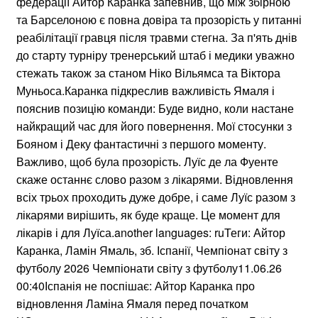
федерації Айтор Каранка запевнив, що між збірною
та Барселоною є повна довіра та прозорість у питанні
реабілітації гравця після травми стегна. За п'ять днів
до старту турніру тренерський штаб і медики уважно
стежать також за станом Ніко Вільямса та Віктора
Муньоса.Каранка підкреслив важливість Ямаля і
пояснив позицію команди: Буде видно, коли настане
найкращий час для його повернення. Мої стосунки з
Бояном і Деку фантастичні з першого моменту.
Важливо, щоб була прозорість. Луїс де ла Фуенте
скаже останнє слово разом з лікарями. Відновлення
всіх трьох проходить дуже добре, і саме Луїс разом з
лікарями вирішить, як буде краще. Це момент для
лікарів і для Луїса.another languages: ruТеги: Айтор
Каранка, Ламін Ямаль, зб. Іспанії, Чемпіонат світу з
футболу 2026 Чемпіонати світу з футболу11.06.26
00:40Іспанія не поспішає: Айтор Каранка про
відновлення Ламіна Ямаля перед початком