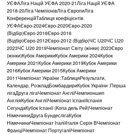
УЄФАЛіга Націй УЄФА 2020-21Ліга Націй УЄФА
2018-20Ліга ЧемпіонівЛіга ЄвропиЛіга
КонференційТаблиця коефіцієнтів
УЄФАЄвро-2024Євро-2020Євро-2020
(Відбір)Євро-2016Євро-2016
(Відбір)Євро-2012Євро-2012 (Відбір)ЧС U20ЧС U20
2023ЧС U20 2019Чемпіонат Світу (жінки) 2023Євро
(жінки)Кубок АмерикиКубок Америки 2024Кубок
Америки 2021Кубок Америки 2019Кубок Америки
2016Кубок Америки 2015Кубок Америки
2011Чемпіонат України :ТаблицяРезультати,
Календар, PoзкладБомбардириКубок України :Перша
лігаДруга лігаЧемпіонат АнгліїЧемпионшип
АнгліяКубок АнгліїЧемпіонат ІспаніїІспанія
СегундаКубок Іспанії (Копа дель Рей)Чемпіонат
НімеччиниДруга БундеслігаКубок
НімеччиниЧемпіонат ІталіїІталія Серія BЧемпіонат
ФранціїЧемпіонат ПортугаліїЧемпіонат