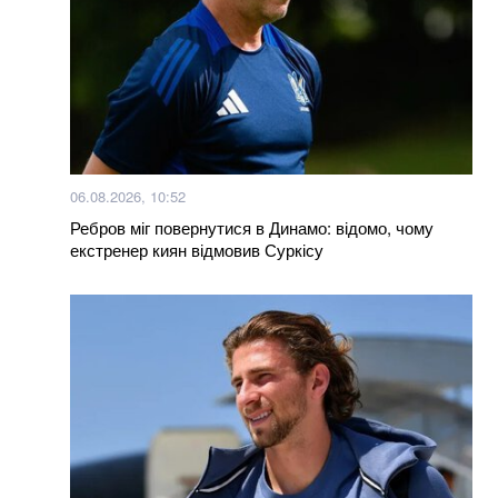
На Дунаї в Сербії через посуху з-під води виринули
кораблі часів Другої світової війни
З 28 ракет – жодної збитої: Повітряні сили ЗСУ
озвучили деталі нічного обстрілу
Не лишилось ні стін, ні одягу: балістика РФ знищила
склади PUMA та INTERTOP
06.08.2026, 10:52
Ребров міг повернутися в Динамо: відомо, чому
Понад 20 років шукав і повертав тіла полеглих
екстренер киян відмовив Суркісу
воїнів. Загинув Олексій Юков – керівник пошукового
загону “Плацдарм”
Залучили авіацію та пожежників із сусідніх регіонів:
на Київщині локалізували всі пожежі після удару рф
Доручила подрузі купити квартири і приховала
"Мерседес": у чому підозрюють Стефанішину
Радник Зеленського закликав не залишатися в