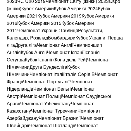
2023ЧС U20 2019Чемпіонат Світу (жінки) 2023Євро
(жінки)Кубок АмерикиКубок Америки 2024Кубок
Америки 2021Кубок Америки 2019Кубок Америки
2016Кубок Америки 2015Кубок Америки
2011Чемпіонат України :ТаблицяРезультати,
Календар, PoзкладБомбардириКубок України :Перша
лігаДруга лігаЧемпіонат АнгліїЧемпионшип
АнгліяКубок АнгліїЧемпіонат ІспаніїІспанія
СегундаКубок Іспанії (Копа дель Рей)Чемпіонат
НімеччиниДруга БундеслігаКубок
НімеччиниЧемпіонат ІталіїІталія Серія BЧемпіонат
ФранціїЧемпіонат ПортугаліїЧемпіонат
НідерландiвЧемпіонат БельгіїЧемпіонат
АвстріїЧемпіонат ПольщіЧемпіонат Саудівської
АравіїЧемпіонат УзбекистануЧемпіонат
КазахстануЧемпіонат ТуреччиниЧемпіонат
АзербайджануЧемпіонат БразиліїЧемпіонат
ШвейцарііЧемпіонат ШотландіїЧемпіонат