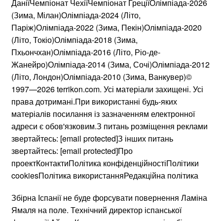
ДаніїЧемпіонат ЧехіїЧемпіонат ГреціїОлімпіада-2026
(Зима, Мілан)Олімпіада-2024 (Літо,
Паріж)Олімпіада-2022 (Зима, Пекін)Олімпіада-2020
(Літо, Токіо)Олімпіада-2018 (Зима,
Пхьончхан)Олімпіада-2016 (Літо, Ріо-де-
Жанейро)Олімпіада-2014 (Зима, Сочі)Олімпіада-2012
(Літо, Лондон)Олімпіада-2010 (Зима, Ванкувер)©
1997—2026 terrikon.com. Усі матеріали захищені. Усі
права дотримані.При використанні будь-яких
матеріалів посилання із зазначенням електронної
адреси є обов'язковим.З питань розміщення реклами
звертайтесь: [email protected]З інших питань
звертайтесь: [email protected]Про
проектКонтактиПолітика конфіденційностіПолітики
cookiesПолітика використанняРедакційна політика
Збірна Іспанії не буде форсувати повернення Ламіна
Ямаля на поле. Технічний директор іспанської