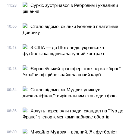
Суркіс зустрічався з Ребровим і ухвалили
11:28
рішення
Стало відомо, скільки Болонья платитиме
10:50
Довбику
З США — до Шотландії: українська
10:43
футболістка підписала гучний контракт
Європейський трансфер: голкіперка збірної
10:43
України офіційно знайшла новий клуб
Стало відомо, як Мудрик уникнув
09:34
дискваліфікації: вирішальним став один факт
Хочуть перевіряти груди: скандал на "Тур де
08:36
Франс" зі спортсменками набирає обертів
Михайло Мудрик – вільний. Як футболіст
08:30