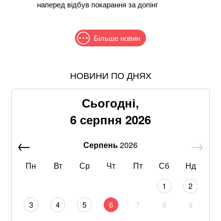
наперед відбув покарання за допінг
Більше новин
НОВИНИ ПО ДНЯХ
Після нічної атаки дронів у російському Ярославлі
спалахнули пожежі: що відомо
Сьогодні,
В МЗС заявили, що слова Залужного щодо членства
6 серпня 2026
в НАТО були вирвані з контексту
Серпень
2026
Стефанішина прокоментувала підозру від НАБУ та
САП
Пн
Вт
Ср
Чт
Пт
Сб
Нд
Пенсіонерам доплатять за стаж: хто отримає по 519
1
2
гривень у серпні
3
4
5
6
7
8
9
Знищені печі, склади та роки роботи: що