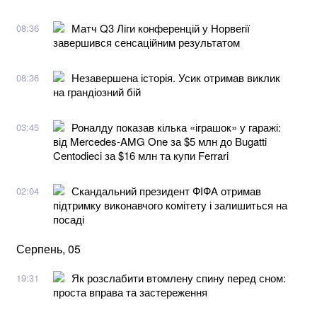
Матч Q3 Ліги конференцій у Норвегії
08:36
завершився сенсаційним результатом
Незавершена історія. Усик отримав виклик
08:36
на грандіозний бій
Роналду показав кілька «іграшок» у гаражі:
03:45
від Mercedes-AMG One за $5 млн до Bugatti
Centodieci за $16 млн та купи Ferrari
Скандальний президент ФІФА отримав
02:04
підтримку виконавчого комітету і залишиться на
посаді
Серпень, 05
Як розслабити втомлену спину перед сном:
19:31
проста вправа та застереження