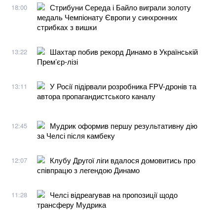
Стрибуни Середа і Байло виграли золоту
18:00
медаль Чемпіонату Європи у синхронних
стрибках з вишки
Шахтар побив рекорд Динамо в Українській
13:22
Прем’єр-лізі
У Росії підірвали розробника FPV-дронів та
13:11
автора пропагандистського каналу
Мудрик оформив першу результативну дію
12:45
за Челсі після камбеку
Клубу Другої ліги вдалося домовитись про
12:07
співпрацю з легендою Динамо
Челсі відреагував на пропозиції щодо
11:28
трансферу Мудрика