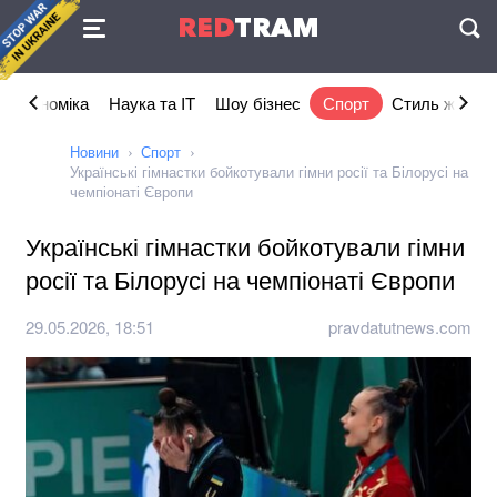
Угода
RED
TRAM
П
Економіка
Наука та IT
Шоу бізнес
Спорт
Стиль життя
Новини
Спорт
Українські гімнастки бойкотували гімни росії та Білорусі на
чемпіонаті Європи
Українські гімнастки бойкотували гімни
росії та Білорусі на чемпіонаті Європи
29.05.2026, 18:51
pravdatutnews.com