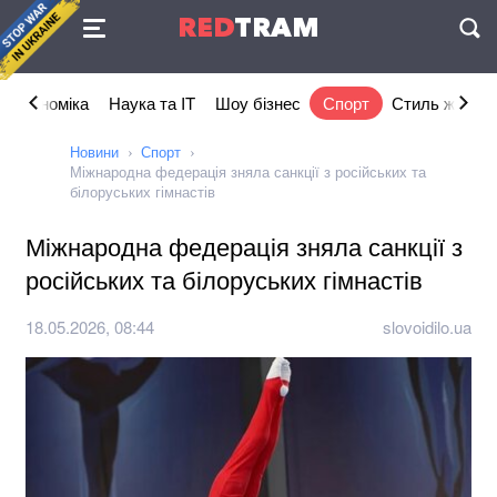
Угода
RED
TRAM
П
Економіка
Наука та IT
Шоу бізнес
Спорт
Стиль життя
Новини
Спорт
Міжнародна федерація зняла санкції з російських та
білоруських гімнастів
Міжнародна федерація зняла санкції з
російських та білоруських гімнастів
18.05.2026, 08:44
slovoidilo.ua