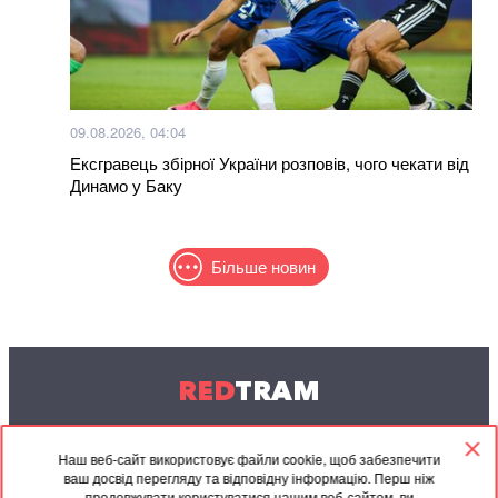
09.08.2026, 04:04
Ексгравець збірної України розповів, чого чекати від
Динамо у Баку
Більше новин
RED
TRAM
© 2004-2026 Redtram, Ltd.
Наш веб-сайт використовує файли cookie, щоб забезпечити
ваш досвід перегляду та відповідну інформацію. Перш ніж
Співпраця
Архів
Контакти
продовжувати користуватися нашим веб-сайтом, ви