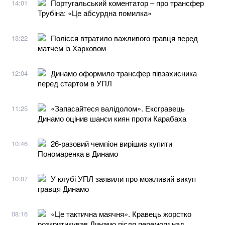
Португальський коментатор – про трансфер
14:01
Трубіна: «Це абсурдна помилка»
Полісся втратило важливого гравця перед
13:22
матчем із Харковом
Динамо оформило трансфер півзахисника
12:04
перед стартом в УПЛ
«Запасайтеся валідолом». Ексгравець
11:25
Динамо оцінив шанси киян проти Карабаха
26-разовий чемпіон вирішив купити
10:46
Пономаренка в Динамо
У клубі УПЛ заявили про можливий викуп
10:07
гравця Динамо
«Це тактична маячня». Кравець жорстко
08:16
розкритикував Динамо після перемоги над