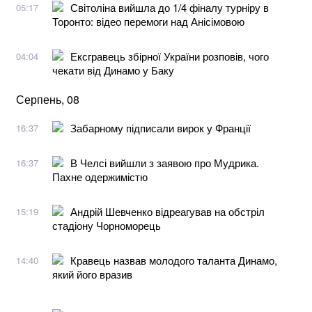
Світоліна вийшла до 1/4 фіналу турніру в
05:17
Торонто: відео перемоги над Анісімовою
Ексгравець збірної України розповів, чого
04:04
чекати від Динамо у Баку
Серпень, 08
Забарному підписали вирок у Франції
16:37
В Челсі вийшли з заявою про Мудрика.
16:37
Пахне одержимістю
Андрій Шевченко відреагував на обстріл
15:19
стадіону Чорноморець
Кравець назвав молодого таланта Динамо,
14:40
який його вразив