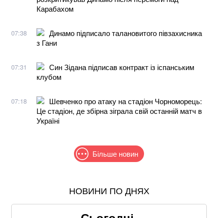
Карабахом
Динамо підписало талановитого півзахисника
07:38
з Гани
Син Зідана підписав контракт із іспанським
07:31
клубом
Шевченко про атаку на стадіон Чорноморець:
07:18
Це стадіон, де збірна зіграла свій останній матч в
Україні
Більше новин
НОВИНИ ПО ДНЯХ
Співаків і телеведучих хочуть позбавити броні: у
Кабміні з'явилася петиція
Сьогодні,