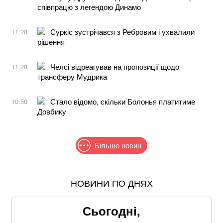
співпрацю з легендою Динамо
Суркіс зустрічався з Ребровим і ухвалили
11:28
рішення
Челсі відреагував на пропозиції щодо
11:28
трансферу Мудрика
Стало відомо, скільки Болонья платитиме
10:50
Довбику
Більше новин
НОВИНИ ПО ДНЯХ
Знищені печі, склади та роки роботи: що
залишилося після удару по "Епіцентру"
Сьогодні,
Без води не вижити: Шмигаль розкрив, куди планує