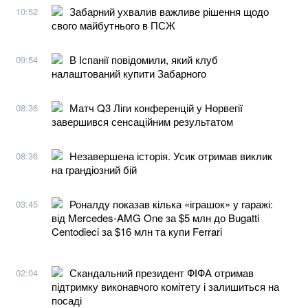
Забарний ухвалив важливе рішення щодо
10:52
свого майбутнього в ПСЖ
В Іспанії повідомили, який клуб
09:54
налаштований купити Забарного
Матч Q3 Ліги конференцій у Норвегії
08:36
завершився сенсаційним результатом
Незавершена історія. Усик отримав виклик
08:36
на грандіозний бій
Роналду показав кілька «іграшок» у гаражі:
03:45
від Mercedes-AMG One за $5 млн до Bugatti
Centodieci за $16 млн та купи Ferrari
Скандальний президент ФІФА отримав
02:04
підтримку виконавчого комітету і залишиться на
посаді