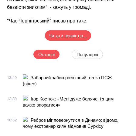
безвісти зниклим", - кажуть у громаді.
"Час Чернігівський" писав про таке:
Читати повністю…
Останні
Популярні
Забарний забив розкішний гол за ПСЖ
13:49
(відео)
Ігор Костюк: «Мені дуже боляче, і з цим
12:30
важко впоратися»
Ребров міг повернутися в Динамо: відомо,
10:52
чому екстренер киян відмовив Суркісу