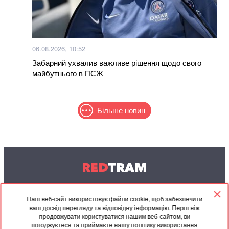
06.08.2026, 10:52
Забарний ухвалив важливе рішення щодо свого
майбутнього в ПСЖ
Більше новин
RED
TRAM
© 2004-2026 Redtram, Ltd.
Наш веб-сайт використовує файли cookie, щоб забезпечити
ваш досвід перегляду та відповідну інформацію. Перш ніж
Співпраця
Архів
Контакти
продовжувати користуватися нашим веб-сайтом, ви
погоджуєтеся та приймаєте нашу політику використання