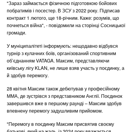
"Зараз займається фізичною підготовкою бойових
побратимів і посестер. В ЗСУ з 2022 року. Підписав
контракт 1 лютого, ще 18-річним. Каже: розумів, що
почнеться війна", - повідомили на сторінці Сосницької
громади.
У муніципалітеті інформують: нещодавно відбувся
турнір з кулачних боїв, організований спортивним
об’єднанням VATAGA. Максим, представляючи
київську лігу KLAN, не лише взяв участь у поєдинку, а
й здобув перемогу.
28 квітня Максим також дебютував у професійному
ММА, де зустрівся з представником Англії. Поєдинок
завершився вже в першому раунді – Максим здобув
впевнену перемогу задушливим прийомом.
"Перемогу в поєдинку Максим присвятив своєму
батькові, який на жаль, із 2024 року вважається