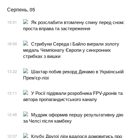
Серпень, 05
Як розслабити втомлену спину перед сном:
19:31
проста вправа та застереження
Стрибуни Середа і Байло виграли золоту
18:00
медаль Чемпіонату Європи у синхронних
стрибках з вишки
Шахтар побив рекорд Динамо в Українській
13:22
Прем’єр-лізі
У Росії підірвали розробника FPV-дронів та
13:11
автора пропагандистського каналу
Мудрик оформив першу результативну дію
12:45
за Челсі після камбеку
Клубу Другої ліги вдалося домовитись про
12:07