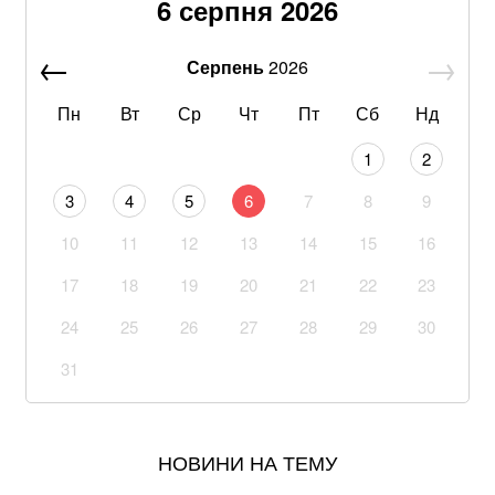
6 серпня 2026
бити Росія
Серпень
2026
Ракетний удар по Київщині знищив склади великих
компаній: які наслідки для бізнесу
Пн
Вт
Ср
Чт
Пт
Сб
Нд
З 28 ракет – жодної збитої: Повітряні сили ЗСУ
1
2
озвучили деталі нічного обстрілу
3
4
5
6
7
8
9
Не лишилось ні стін, ні одягу: балістика РФ знищила
10
11
12
13
14
15
16
склади PUMA та INTERTOP
17
18
19
20
21
22
23
Понад 20 років шукав і повертав тіла полеглих
воїнів. Загинув Олексій Юков – керівник пошукового
24
25
26
27
28
29
30
загону “Плацдарм”
31
Залучили авіацію та пожежників із сусідніх регіонів:
на Київщині локалізували всі пожежі після удару рф
НОВИНИ НА ТЕМУ
Як отримати статус особи з інвалідністю внаслідок