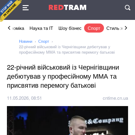
Угода
RED
TRAM
П
Економіка
Наука та IT
Шоу бізнес
Спорт
Стиль життя
Новини
Спорт
22-річний військовий із Чернігівщини дебютував у
професійному ММА та присвятив перемогу батькові
22-річний військовий із Чернігівщини
дебютував у професійному ММА та
присвятив перемогу батькові
11.05.2026, 08:51
cntime.cn.ua