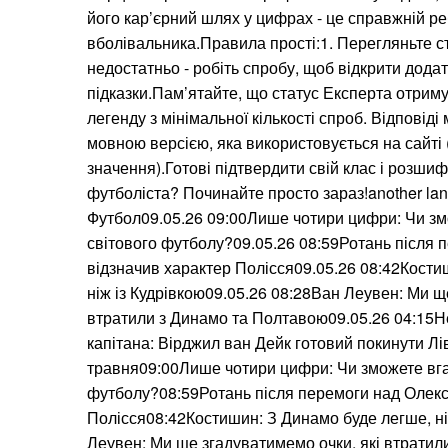
його кар’єрний шлях у цифрах - це справжній ре
вболівальника.Правила прості:1. Перегляньте с
недостатньо - робіть спробу, щоб відкрити додат
підказки.Пам’ятайте, що статус Експерта отриму
легенду з мінімальної кількості спроб. Відповід
мовною версією, яка використовується на сайті (
значення).Готові підтвердити свій клас і розши
футболіста? Починайте просто зараз!another lan
Футбол09.05.26 09:00Лише чотири цифри: Чи зм
світового футболу?09.05.26 08:59Ротань після
відзначив характер Полісся09.05.26 08:42Кости
ніж із Кудрівкою09.05.26 08:28Ван Леувен: Ми щ
втратили з Динамо та Полтавою09.05.26 04:15
капітана: Вірджил ван Дейк готовий покинути Л
травня09:00Лише чотири цифри: Чи зможете вга
футболу?08:59Ротань після перемоги над Олекс
Полісся08:42Костишин: З Динамо буде легше, ні
Леувен: Ми ще згадуватимемо очки, які втратил