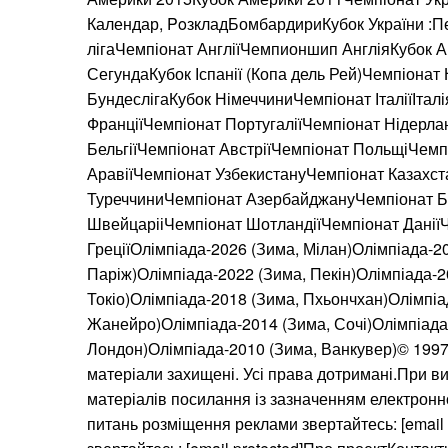
Календар, PoзкладБомбардириКубок України :П
лігаЧемпіонат АнгліїЧемпионшип АнгліяКубок Ан
СегундаКубок Іспанії (Копа дель Рей)Чемпіонат
БундеслігаКубок НімеччиниЧемпіонат ІталіїІтал
ФранціїЧемпіонат ПортугаліїЧемпіонат Нідерла
БельгіїЧемпіонат АвстріїЧемпіонат ПольщіЧемпі
АравіїЧемпіонат УзбекистануЧемпіонат Казахс
ТуреччиниЧемпіонат АзербайджануЧемпіонат Б
ШвейцарііЧемпіонат ШотландіїЧемпіонат ДаніїЧ
ГреціїОлімпіада-2026 (Зима, Мілан)Олімпіада-20
Паріж)Олімпіада-2022 (Зима, Пекін)Олімпіада-20
Токіо)Олімпіада-2018 (Зима, Пхьончхан)Олімпіад
Жанейро)Олімпіада-2014 (Зима, Сочі)Олімпіада-
Лондон)Олімпіада-2010 (Зима, Ванкувер)© 1997—
матеріали захищені. Усі права дотримані.При ви
матеріалів посилання із зазначенням електронн
питань розміщення реклами звертайтесь: [email 