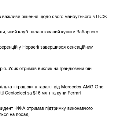
в важливе рішення щодо свого майбутнього в ПСЖ
или, який клуб налаштований купити Забарного
ференцій у Норвегії завершився сенсаційним
ія. Усик отримав виклик на грандіозний бій
кілька «іграшок» у гаражі: від Mercedes-AMG One
ti Centodieci за $16 млн та купи Ferrari
идент ФІФА отримав підтримку виконавчого
ться на посаді