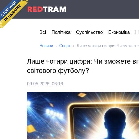
RED
TRAM
Всі
Політика
Суспільство
Економіка
Н
Новини
Спорт
Лише чотири цифри: Чи зможете 
Лише чотири цифри: Чи зможете вг
світового футболу?
09.05.2026, 06:16