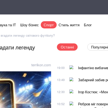
аука та IT
Шоу бізнес
Спорт
Стиль життя
Блог
вгадати легенду світового футболу?
адати легенду
Останні
Популярн
terrikon.com
Інфантіно вибачи
19:00
Забарний забив р
13:49
Ігор Костюк: «Мен
12:30
Ребров міг поверн
10:52