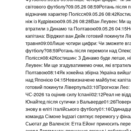
світового футболу?09.05.26 08:59Ротань після
відзначив характер Полісся09.05.26 08:42Кости
ніж із Кудрівкою09.05.26 08:28Ван Леувен: Ми щ
втратили з Динамо та Полтавою09.05.26 04:15
капітана: Вірджил ван Дейк готовий покинути Л
травня09:00Лише чотири цифри: Чи зможете вга
футболу?08:59Ротань після перемоги над Олекс
Полісся08:42Костишин: З Динамо буде легше, ні
Леувен: Ми ще згадуватимемо очки, які втратил
Полтавою08:14Як хокейна збірна Україна вийшл
над Японією 04:15Невизначене майбутнє капіта
готовий покинути Ліверпуль03:10Прогнози Лео:
ЧС-2026 та оцінив силу Іспанії02:12Реал не від
Юнайтед після сутички з Вальверде01:26Поверн
знову в еліті італійського футболу01:16Одинадц
команда Сімоне Індзагі святкує перемогу у фіна
Сьютат де Валенсія: Етта Ейонг приносить пер
акорд Дортмунда: прощання легенд і дебютний г