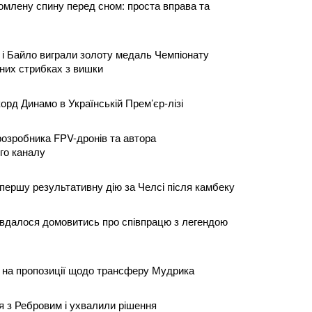
омлену спину перед сном: проста вправа та
і Байло виграли золоту медаль Чемпіонату
них стрибках з вишки
рд Динамо в Українській Прем’єр-лізі
 розробника FPV-дронів та автора
го каналу
ершу результативну дію за Челсі після камбеку
и вдалося домовитись про співпрацю з легендою
в на пропозиції щодо трансферу Мудрика
я з Ребровим і ухвалили рішення