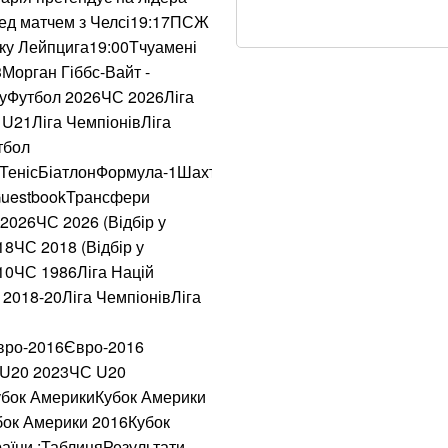
Зеленський задов
ред матчем з Челсі19:17ПСЖ
звільнив її з пос
рку Лейпцига19:00Тчуамені
Морган Гіббс-Вайт -
Водна поліція Ко
луФутбол 2026ЧС 2026Ліга
фіксує
U21Ліга ЧемпіонівЛіга
тбол
Окупанти завдали 
йТенісБіатлонФормула-1Шахтар
 GuestbookТрансфери
Уряд розширив по
026ЧС 2026 (Відбір у
8ЧС 2018 (Відбір у
Українка придбала
10ЧС 1986Ліга Націй
кишені неймовірн
2018-20Ліга ЧемпіонівЛіга
В Бахмуті поране
вро-2016Євро-2016
“Сонечко”, один у
С U20 2023ЧС U20
Кубок АмерикиКубок Америки
Мукачівці обурен
бок Америки 2016Кубок
депутатами-бізне
аїни :ТаблицяРезультати,