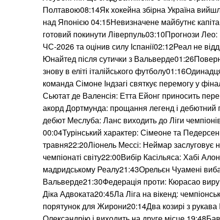
Полтавою08:14Як хокейна збірна Україна вийшл
над Японією 04:15Невизначене майбутнє капіта
готовий покинути Ліверпуль03:10Прогнози Лео:
ЧС-2026 та оцінив силу Іспанії02:12Реал не від
Юнайтед після сутички з Вальверде01:26Поверн
знову в еліті італійського футболу01:16Одинадц
команда Сімоне Індзагі святкує перемогу у фіна
Сьютат де Валенсія: Етта Ейонг приносить пер
акорд Дортмунда: прощання легенд і дебютний г
дебют Меслуба: Ланс виходить до Ліги чемпіонів
00:04Турінський характер: Сімеоне та Педерсе
травня22:20Ліонель Мессі: Неймар заслуговує 
чемпіонаті світу22:00Вибір Касільяса: Хабі Ало
мадридському Реалу21:43Орельєн Чуамені вибач
Вальверде21:30Федерація проти: Кюрасао вируш
Діка Адвоката20:45Ла Ліга на вікенд: чемпіонсь
порятунок для Жирони20:14Два козирі з рукава
Олександрію і виходить на друге місце 19:48Бав