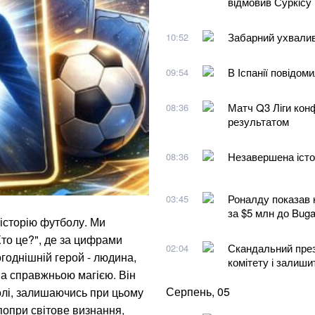
відмовив Суркісу
Забарний ухвали
10:52
В Іспанії повідом
09:54
Матч Q3 Ліги кон
08:36
результатом
Незавершена істор
08:36
Роналду показав 
03:45
за $5 млн до Bugat
 історію футболу. Ми
Хто це?", де за цифрами
Скандальний през
02:04
годнішній герой - людина,
комітету і залиши
на справжньою магією. Він
Серпень, 05
олі, залишаючись при цьому
попри світове визнання,