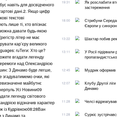
Як розслабити вт
19:31
бус навіть для досвідченого
застереження
тартові дані.2. Якщо цифр
кові текстові
Стрибуни Середа 
18:00
ють лише ті, хто впізнає
Європи у синхрон
і можна давати будь-якою
регістр літер не має
Шахтар побив реко
13:22
фрувати кар’єру великого
guages: ruТеги: Хто це?
У Росії підірвали
13:11
ожете вгадати легенду
пропагандистсько
 перемоги над Олександрією
шин: З Динамо буде легше,
Мудрик оформив п
12:45
е згадуватимемо очки, які
Невизначене майбутнє
Клубу Другої ліг
12:07
Динамо
іверпуль Усі Новини09
дати легенду світового
Челсі відреагува
11:28
андрією відзначив характер
ж із Кудрівкою08:28Ван
Суркіс зустрічавс
11:28
и з Динамо та