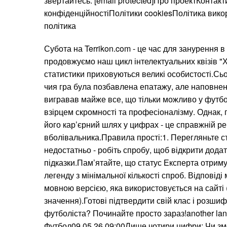
звертайтесь: [email protected]Про проектКонтак
конфіденційностіПолітики cookiesПолітика вик
політика
Субота на Terrikon.com - це час для занурення в
продовжуємо наш цикл інтелектуальних квізів "
статистики приховуються великі особистості.Сьо
чия гра була позбавлена епатажу, але наповне
вигравав майже все, що тільки можливо у футб
взірцем скромності та професіоналізму. Однак, 
його кар’єрний шлях у цифрах - це справжній ре
вболівальника.Правила прості:1. Перегляньте с
недостатньо - робіть спробу, щоб відкрити додат
підказки.Пам’ятайте, що статус Експерта отриму
легенду з мінімальної кількості спроб. Відповід
мовною версією, яка використовується на сайті (
значення).Готові підтвердити свій клас і розши
футболіста? Починайте просто зараз!another lan
Футбол09.05.26 09:00Лише чотири цифри: Чи зм