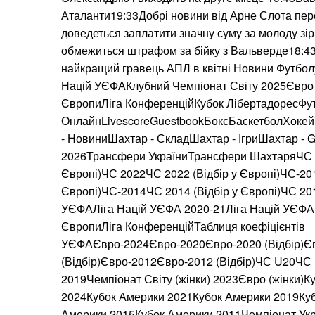
Аталанти19:33Добрі новини від Арне Слота пе
доведеться заплатити значну суму за молоду зі
обмежиться штрафом за бійку з Вальверде18:43
найкращий гравець АПЛ в квітні Новини Футбо
Націй УЄФАКлубний Чемпіонат Світу 2025Євро 
ЄвропиЛіга КонференційКубок ЛібертадоресФу
ОнлайнLivescoreGuestbookБоксБаскетболХоке
- НовиниШахтар - СкладШахтар - ІгриШахтар -
2026Трансфери УкраїниТрансфери ШахтаряЧС 2
Європі)ЧС 2022ЧС 2022 (Відбір у Європі)ЧС-201
Європі)ЧС-2014ЧС 2014 (Відбір у Європі)ЧС 20
УЄФАЛіга Націй УЄФА 2020-21Ліга Націй УЄФА 
ЄвропиЛіга КонференційТаблиця коефіцієнтів
УЄФАЄвро-2024Євро-2020Євро-2020 (Відбір)Є
(Відбір)Євро-2012Євро-2012 (Відбір)ЧС U20Ч
2019Чемпіонат Світу (жінки) 2023Євро (жінки)
2024Кубок Америки 2021Кубок Америки 2019Ку
Америки 2015Кубок Америки 2011Чемпіонат Укр