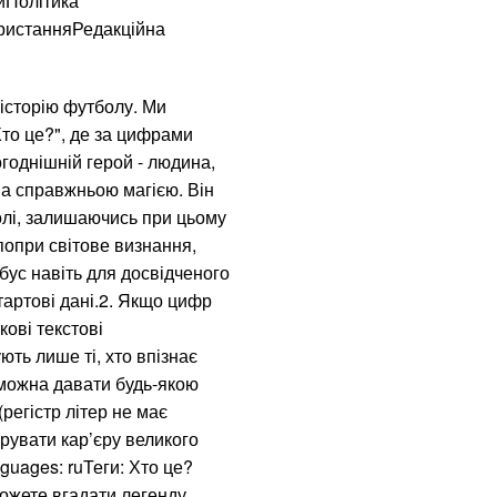
тиПолітика
ористанняРедакційна
 історію футболу. Ми
Хто це?", де за цифрами
годнішній герой - людина,
на справжньою магією. Він
олі, залишаючись при цьому
попри світове визнання,
бус навіть для досвідченого
тартові дані.2. Якщо цифр
кові текстові
ють лише ті, хто впізнає
і можна давати будь-якою
регістр літер не має
фрувати кар’єру великого
guages: ruТеги: Хто це?
ожете вгадати легенду