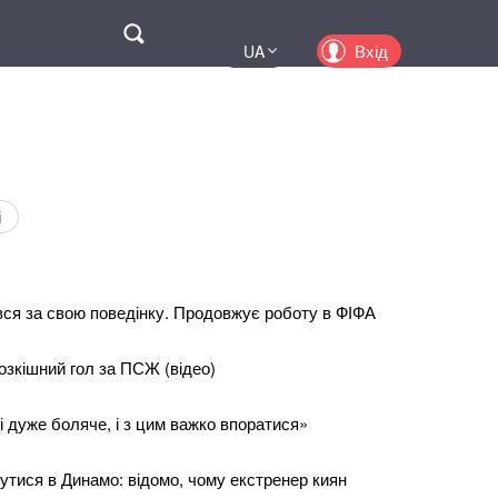
Поиск
Вхід
UA
EN
PL
KZ
RU
і
вся за свою поведінку. Продовжує роботу в ФІФА
озкішний гол за ПСЖ (відео)
і дуже боляче, і з цим важко впоратися»
утися в Динамо: відомо, чому екстренер киян