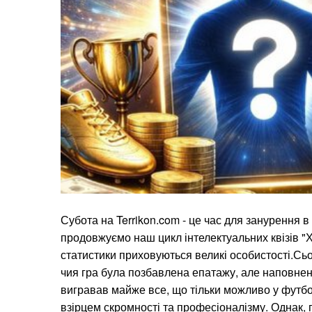
Субота на Terrikon.com - це час для занурення в
продовжуємо наш цикл інтелектуальних квізів "
статистики приховуються великі особистості.Сьо
чия гра була позбавлена епатажу, але наповне
вигравав майже все, що тільки можливо у футб
взірцем скромності та професіоналізму. Однак, 