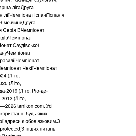
ерша лігаДруга
100% фальсифікат
гліїЧемпіонат ІспаніїІспанія
давно перетворив
 НімеччиниДруга
ія Серія BЧемпіонат
Нагороджені посм
отримали їх роди
ндiвЧемпіонат
онат Саудівської
Яка температура 
тануЧемпіонат
36,6
разиліїЧемпіонат
емпіонат ЧехіїЧемпіонат
Бомбер – наймодн
24 (Літо,
моделей 2023
20 (Літо,
а-2016 (Літо, Ріо-де-
50 найкращих філь
2012 (Літо,
2026 terrikon.com. Усі
Рівень води підні
користанні будь-яких
затоплення
ої адреси є обов'язковим.З
protected]З інших питань