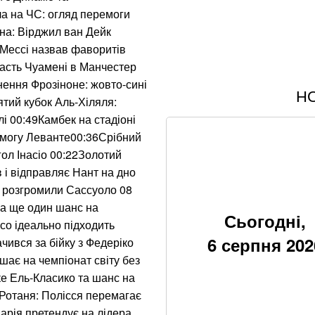
а на ЧС: огляд перемоги
на: Вірджил ван Дейк
 Мессі назвав фаворитів
дасть Чуамені в Манчестер
ення Фрозіноне: жовто-сині
Н
Знищені печі, скл
ятий кубок Аль-Хіляля:
"Епіцентру"
лі 00:49Камбек на стадіоні
емогу Леванте00:36Срібний
Без води не вижи
ол Інасіо 00:22Золотий
 і відправляє Нант на дно
Не лишилось ні с
н розгромили Сассуоло 08
та INTERTOP
на ще один шанс на
Сьогодні,
нсо ідеально підходить
Залучили авіацію т
6 серпня 202
ився за бійку з Федеріко
локалізували всі 
ає на чемпіонат світу без
ке Ель-Класико та шанс на
Як отримати стату
інструкція у 2026 
 Ротаня: Полісся перемагає
арія претендує на лідера