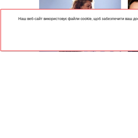
Наш веб-сайт використовує файли cookie, щоб забезпечити ваш дос
07.08.2026, 10:22
07.08
"Це точно Майлі?" Співачка знову
Прод
змусила всіх говорити про себе
журн
Ска
RED
TRAM
© 2004-2026 Redtram, Ltd.