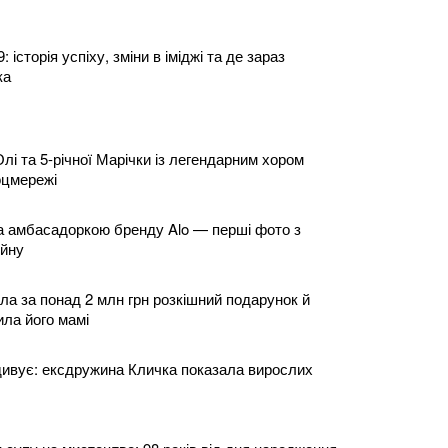
 історія успіху, зміни в іміджі та де зараз
ка
Олі та 5-річної Марічки із легендарним хором
соцмережі
а амбасадоркою бренду Alo — перші фото з
ейну
ла за понад 2 млн грн розкішний подарунок й
ла його мамі
 дивує: ексдружина Кличка показала вирослих