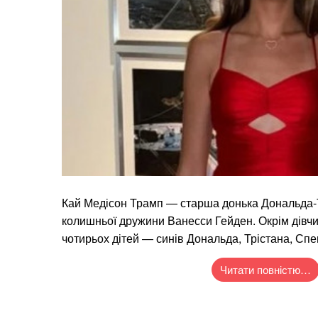
Кай Медісон Трамп — старша донька Дональда-
колишньої дружини Ванесси Гейден. Окрім дівч
чотирьох дітей — синів Дональда, Трістана, Спе
Читати повністю…