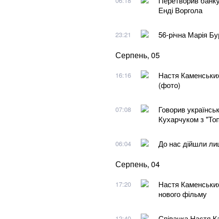
Перетворив банку
06:18
Енді Воргола
56-річна Марія Бу
23:21
Серпень, 05
Настя Каменських
16:16
(фото)
Говорив українськ
07:08
Кухарчуком з "То
До нас дійшли лиш
06:04
Серпень, 04
Настя Каменських
17:20
нового фільму
Співачка Настя К
12:40