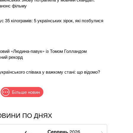
 анонс фільму
ус 35 кілограмів: 5 українських зірок, які позбулися
новий «Людина-павук» із Томом Голландом
чний рекорд
країнського співака у важкому стані: що відомо?
Більше новин
ОВИНИ ПО ДНЯХ
н: що відомо про нову гучну справу "ПриватБанку"
біга відреагували на ухвалення «пекельних
Серпень
2026