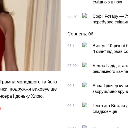
смішною ціною
Софії Ротару — 79:
06:02
перебуває співач
Серпень, 06
Виступ 10-річної 
08:14
"Гомін" підірвав 
Белла Гадід стал
07:00
рекламного камп
Трампа молодшого та його
Анна Трінчер купи
06:34
инки, подружжя виховує ще
зворушливо вручи
нсера і доньку Хлою.
Генетика Віталія
06:34
спадкоємців