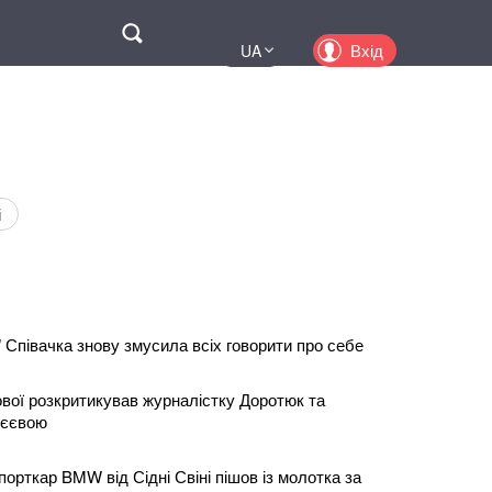
Поиск
Вхід
UA
EN
PL
KZ
RU
і
 Співачка знову змусила всіх говорити про себе
ої розкритикував журналістку Доротюк та
абєєвою
рткар BMW від Сідні Свіні пішов із молотка за