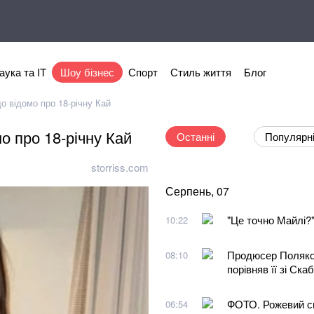
аука та IT
Шоу бізнес
Спорт
Стиль життя
Блог
о відомо про 18-річну Кай
о про 18-річну Кай
Останні
Популярн
storriss.com
Серпень, 07
"Це точно Майлі?"
10:22
Продюсер Поляков
08:10
порівняв її зі Ск
ФОТО. Рожевий спо
06:54