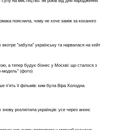
 супу на мистецтво: 98 років від дня народження
рмака пояснила, чому не хоче заміж за коханого
 вкотре "забула" українську та нарвалася на хейт
ою, а тепер будує бізнес у Москві: що сталося з
п-модель" (фото)
е п’ять її фільмів: ким була Віра Холодна
 знову розлютила українців: усе через анонс
аменських знову потрапила у мовний скандал: