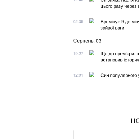
цього разу через
Від мінус 9 до мін
02:35
зайвої ваги
Серпень, 03
Ще до прем’єри: 
19:27
встановив істори
Син популярного у
12:01
Н
Понад 9,2 млрд гр
Зеленський та Си