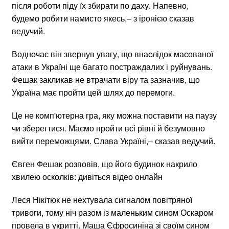
після роботи піду їх збирати по даху. Напевно,
будемо робити намисто якесь,– з іронією сказав
ведучий.
Водночас він звернув увагу, що внаслідок масованої
атаки в Україні ще багато постраждалих і руйнувань.
Фешак закликав не втрачати віру та зазначив, що
Україна має пройти цей шлях до перемоги.
Це не комп'ютерна гра, яку можна поставити на паузу
чи зберегтися. Маємо пройти всі рівні й безумовно
вийти переможцями. Слава Україні,– сказав ведучий.
Євген Фешак розповів, що його будинок накрило
хвилею осколків: дивіться відео онлайн
Леся Нікітюк не нехтувала сигналом повітряної
тривоги, тому ніч разом із маленьким сином Оскаром
провела в укритті. Маша Єфросиніна зі своїм сином