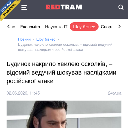
Угода
RED
TRAM
П
ільство
Економіка
Наука та IT
Шоу бізнес
Спорт
Стил
Новини
Шоу бізнес
Будинок накрило хвилею осколків, – відомий ведучий
шокував наслідками російської атаки
Будинок накрило хвилею осколків, –
відомий ведучий шокував наслідками
російської атаки
02.06.2026, 11:45
24tv.ua