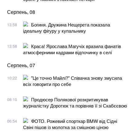
Серпень, 08
Богиня. Дружина Нещерета показала
13:58
ідеальну фігуру у купальнику
Краса! Ярослава Магучіх вразила фанатів
13:58
атмосферними кадрами відпочинку в селі
Серпень, 07
"Це точно Майлі?" Співачка знову змусила
10:22
всіх говорити про себе
Продюсер Полякової розкритикував
08:10
журналістку Доротюк та порівняв її зі Скабєєвою
ФОТО. Рожевий спорткар BMW від Сідні
06:54
Свіні пішов із молотка за смішною ціною