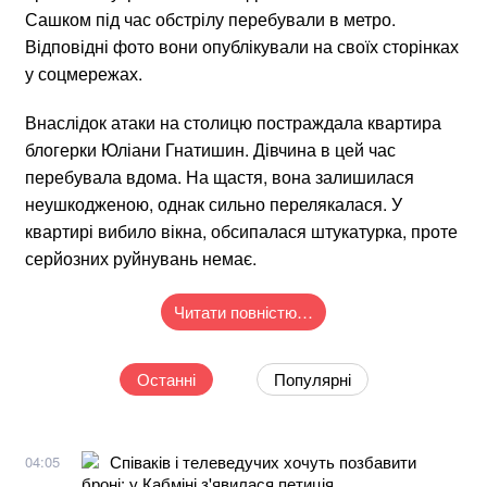
Сашком під час обстрілу перебували в метро.
Відповідні фото вони опублікували на своїх сторінках
у соцмережах.
Внаслідок атаки на столицю постраждала квартира
блогерки Юліани Гнатишин. Дівчина в цей час
перебувала вдома. На щастя, вона залишилася
неушкодженою, однак сильно перелякалася. У
квартирі вибило вікна, обсипалася штукатурка, проте
серйозних руйнувань немає.
Читати повністю…
Останні
Популярні
Співаків і телеведучих хочуть позбавити
04:05
броні: у Кабміні з'явилася петиція