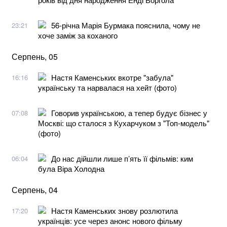
56-річна Марія Бурмака пояснила, чому не
23:21
хоче заміж за коханого
Серпень, 05
Настя Каменських вкотре "забула"
16:16
українську та нарвалася на хейт (фото)
Говорив українською, а тепер будує бізнес у
07:08
Москві: що сталося з Кухарчуком з "Топ-модель"
(фото)
До нас дійшли лише п’ять її фільмів: ким
06:04
була Віра Холодна
Серпень, 04
Настя Каменських знову розлютила
17:20
українців: усе через анонс нового фільму