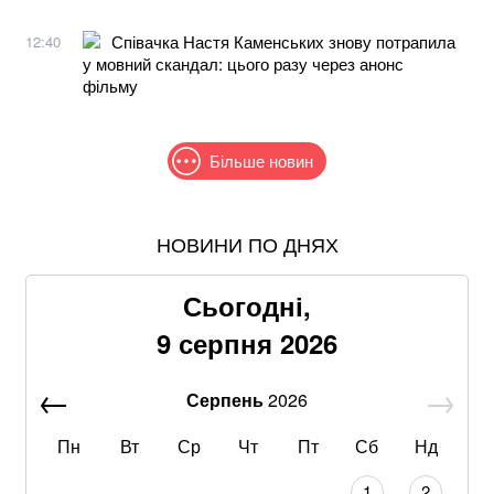
Співачка Настя Каменських знову потрапила
12:40
у мовний скандал: цього разу через анонс
фільму
Більше новин
НОВИНИ ПО ДНЯХ
Співаків і телеведучих хочуть позбавити броні: у
Кабміні з'явилася петиція
Сьогодні,
Понад 9,2 млрд грн: що відомо про нову гучну
9 серпня 2026
справу "ПриватБанку"
Серпень
2026
Абітурієнт заявив, що йому змінили результат НМТ:
перевірка виявила можливу підробку
Пн
Вт
Ср
Чт
Пт
Сб
Нд
Отруйна картопля та зелені помідори:
1
2