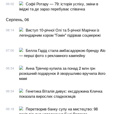
Софії Ротару — 79: історія успіху, зміни в
06:02
іміджі та де зараз перебуває співачка
Серпень, 06
Виступ 10-річної Олі та 5-річної Марічки із
08:14
легендарним хором "Гомін" підірвав соцмережі
Белла Гадід стала амбасадоркою бренду Alo
07:00
— перші фото з рекламного кампейну
Анна Трінчер купила за понад 2 млн грн
06:34
розкішний подарунок й зворушливо вручила його
мамі
Генетика Віталія дивує: ексдружина Кличка
06:34
показала вирослих спадкоємців
Перетворив банку супу на мистецтво: 98
06:18
років від дня народження Енді Воргола