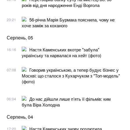
років від дня народження Енді Воргола
56-річна Марія Бурмака пояснила, чому не
23:21
хоче заміж за коханого
Серпень, 05
Настя Каменських вкотре "забула"
16:16
українську та нарвалася на хейт (фото)
Говорив українською, а тепер будує бізнес у
07:08
Москві: що сталося з Кухарчуком з "Топ-модель"
(фото)
До нас дійшли лише п’ять її фільмів: ким
06:04
була Віра Холодна
Серпень, 04
Настя Каменських знову розлютила
17:20