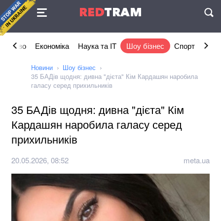
Угода
RED
TRAM
П
ільство
Економіка
Наука та IT
Шоу бізнес
Спорт
Стил
Новини
Шоу бізнес
35 БАДів щодня: дивна "дієта" Кім Кардашян наробила
галасу серед прихильників
35 БАДів щодня: дивна "дієта" Кім
Кардашян наробила галасу серед
прихильників
20.05.2026, 08:52
meta.ua