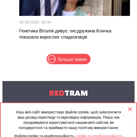
06.08.2026, 06:34
Генетика Віталія дивує: ексдружина Кличка
показала вирослих спадкоємців
Більше новин
RED
TRAM
© 2004-2026 Redtram, Ltd.
Наш веб-сайт використовує файли cookie, щоб забезпечити
ваш досвід перегляду та відповідну інформацію. Перш ніж
Співпраця
Архів
Контакти
продовжувати користуватися нашим веб-сайтом, ви
погоджуєтеся та приймаєте нашу політику використання
Партнерські
Угода
файлів cookie та конфіденційність.
cookie та конфіденційність