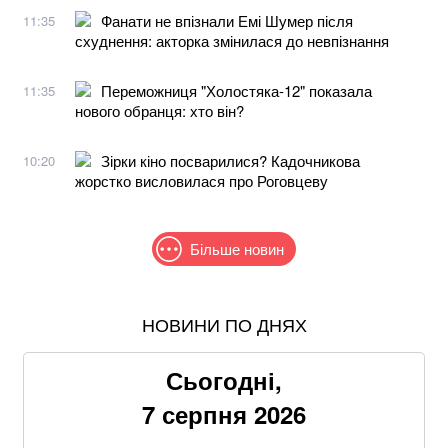
Фанати не впізнали Емі Шумер після
11:35
схуднення: акторка змінилася до невпізнання
Переможниця "Холостяка-12" показала
11:35
нового обранця: хто він?
Зірки кіно посварилися? Кадочникова
10:20
жорстко висловилася про Роговцеву
Більше новин
НОВИНИ ПО ДНЯХ
В МЗС заявили, що слова Залужного щодо членства
в НАТО були вирвані з контексту
Сьогодні,
Пенсіонерам доплатять за стаж: хто отримає по 519
7 серпня 2026
гривень у серпні