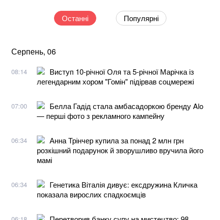
Останні
Популярні
Серпень, 06
Виступ 10-річної Оля та 5-річної Марічка із
08:14
легендарним хором "Гомін" підірвав соцмережі
Белла Гадід стала амбасадоркою бренду Alo
07:00
— перші фото з рекламного кампейну
Анна Трінчер купила за понад 2 млн грн
06:34
розкішний подарунок й зворушливо вручила його
мамі
Генетика Віталія дивує: ексдружина Кличка
06:34
показала вирослих спадкоємців
Перетворив банку супу на мистецтво: 98
06:18