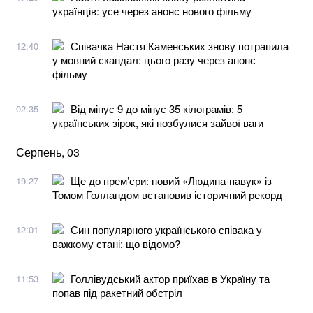
українців: усе через анонс нового фільму
Співачка Настя Каменських знову потрапила
12:40
у мовний скандал: цього разу через анонс
фільму
Від мінус 9 до мінус 35 кілограмів: 5
02:35
українських зірок, які позбулися зайвої ваги
Серпень, 03
Ще до прем’єри: новий «Людина-павук» із
19:27
Томом Голландом встановив історичний рекорд
Син популярного українського співака у
12:01
важкому стані: що відомо?
Голлівудський актор приїхав в Україну та
11:53
попав під ракетний обстріл