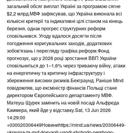
загальний обсяг виплат Україні за програмою сягне
$2,2 млрд.МВФ зафіксував, що Україна виконала всі
кількісні критерії та індикативні цілі станом на кінець
березня, однак прогрес структурних реформ
сповільнився. Угоду вдалося досягти після
погодження коригувальних заходів, додаткових
зобов'язань і перегляду графіка реформ.Фонд
прогнозує, що у 2026 році зростання ВВП України
сповільниться до 1–1,6% через триваючу війну, атаки
на енергетичну та критичну інфраструктуру і
збереження високих ризиків.Бекграунд. Раніше Mind
повідомляв, що ексміністр фінансів Польщі стане
директором Європейського департаменту МВФ.
Матеуш Щурек замінить на новій посаді Альфреда
Каммера, який йде у відставку.Sat, 13 Jun 2026
14:29:00
+030020306449Новиниhttps://mind.ua/news/20306449-
ukrayina-ta-mvf-dosyagli-ugodi-shchodo-pershogo-