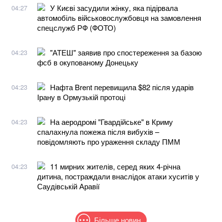
У Києві засудили жінку, яка підірвала
04:27
автомобіль військовослужбовця на замовлення
спецслужб РФ (ФОТО)
"АТЕШ" заявив про спостереження за базою
04:23
фсб в окупованому Донецьку
Нафта Brent перевищила $82 після ударів
04:23
Ірану в Ормузькій протоці
На аеродромі "Гвардійське" в Криму
04:23
спалахнула пожежа після вибухів –
повідомляють про ураження складу ПММ
11 мирних жителів, серед яких 4-річна
04:23
дитина, постраждали внаслідок атаки хуситів у
Саудівській Аравії
Більше новин