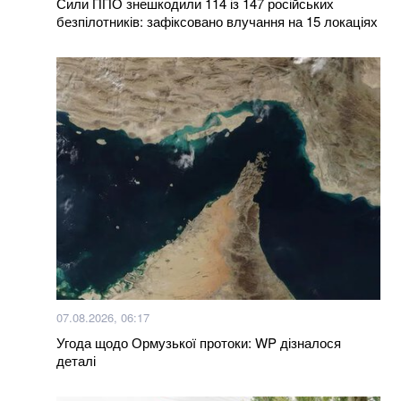
Сили ППО знешкодили 114 із 147 російських
безпілотників: зафіксовано влучання на 15 локаціях
Більше новин
07.08.2026, 06:17
Угода щодо Ормузької протоки: WP дізналося
деталі