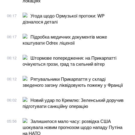
локаціях
Угода щодо Ормузької протоки: WP
06:17
дізналося деталі
Підробка медичних документів може
06:17
коштувати Odrex ліцензії
Штормове попередження: на Прикарпатті
06:12
очікуються грози, град та сильний вітер
Рятувальники Прикарпаття у складі
06:12
зведеного загону ліквідовують пожежу у Франції
Новий удар по Кремлю: Зеленський доручив
06:02
підготувати санкційну операцію
Залишилося мало часу: розвідка США
05:56
шокувала новим прогнозом щодо нападу Путіна
на НАТО