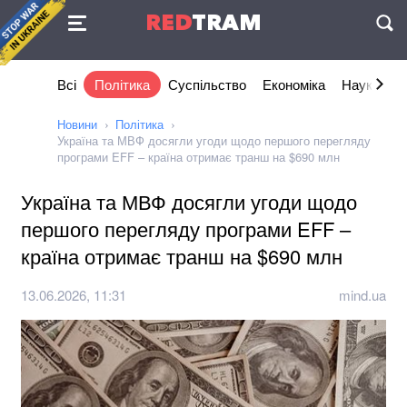
Угода
RED
TRAM
П
Всі
Політика
Суспільство
Економіка
Наука та I
Новини
Політика
Україна та МВФ досягли угоди щодо першого перегляду
програми EFF – країна отримає транш на $690 млн
Україна та МВФ досягли угоди щодо
першого перегляду програми EFF –
країна отримає транш на $690 млн
13.06.2026, 11:31
mind.ua