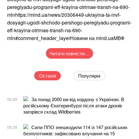
pereglyadu-programi-eff-krayina-otrimae-transh-na-690-
mlnhttps://mind.ua/news/20306449-ukrayina-ta-mvf-
dosyagli-ugodi-shchodo-pershogo-pereglyadu-programi-
eff-krayina-otrimae-transh-na-690-
mln#comment_header_layerНовини на mind.uaМВФ
Читати повністю…
Останні
Популярні
За понад 2000 км від кордону з Україною. В
06:29
російському Єкатеринбурзі після атаки дронів
загорівся склад Wildberries
Сили ППО знешкодили 114 із 147 російських
06:28
безпілотників: зафіксовано влучання на 15