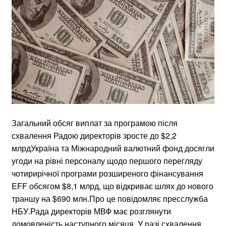
Загальний обсяг виплат за програмою після
схвалення Радою директорів зросте до $2,2
млрдУкраїна та Міжнародний валютний фонд досягли
угоди на рівні персоналу щодо першого перегляду
чотирирічної програми розширеного фінансування
EFF обсягом $8,1 млрд, що відкриває шлях до нового
траншу на $690 млн.Про це повідомляє пресслужба
НБУ.Рада директорів МВФ має розглянути
домовленість наступного місяця. У разі схвалення