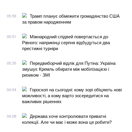
Трамп планує обмежити громадянство США
05:56
за правом народженням
Міжнародний спідвей повертається до
05:51
Рівного: наприкінці серпня відбудуться два
престижні турніри
Передвиборчий відлік для Путіна: Україна
05:35
змушує Кремль обирати між мобілізацією і
ризиком - ЗМІ
Гороскоп на сьогодні: кому зорі обіцяють нові
04:54
можливості, а кому варто зосередитися на
важливих рішеннях
Держава хоче контролювати приватні
04:28
колекції. Але чи має і може вона це робити?