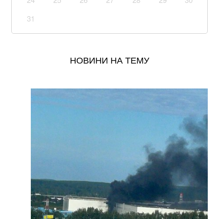
магазинах «Епіцентр» під час повітряної тривоги
31
Індексація пенсій в Україні: чи очікувати підвищення
виплат у серпні
НОВИНИ НА ТЕМУ
Вже 24 серпня українці отримають грошову
допомогу: хто у списку
Залишилося мало часу: розвідка США шокувала
новим прогнозом щодо нападу Путіна на НАТО
Окупанти завдали удару по мосту у Чернігівській
області: деталі
Уряд розширив повноваження військкоматів: що
тепер можуть ТЦК
Українка придбала куртку у польському секонд-
хенді і знайшла в кишені неймовірного листа