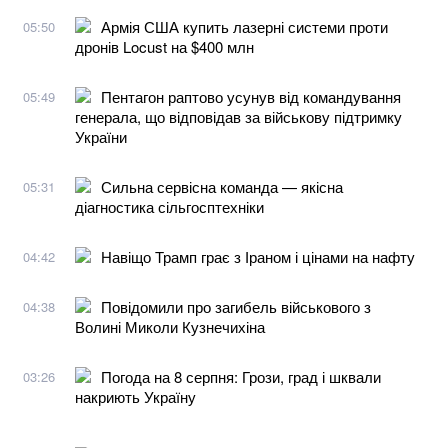
Армія США купить лазерні системи проти
05:50
дронів Locust на $400 млн
Пентагон раптово усунув від командування
05:49
генерала, що відповідав за військову підтримку
України
Сильна сервісна команда — якісна
05:31
діагностика сільгосптехніки
Навіщо Трамп грає з Іраном і цінами на нафту
04:42
Повідомили про загибель військового з
04:38
Волині Миколи Кузнечихіна
Погода на 8 серпня: Грози, град і шквали
03:26
накриють Україну