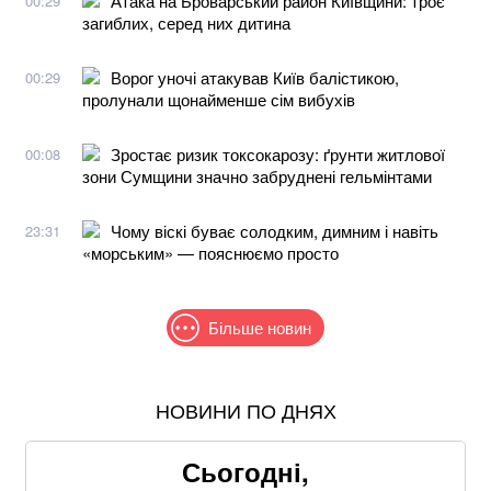
Атака на Броварський район Київщини: троє
00:29
загиблих, серед них дитина
Ворог уночі атакував Київ балістикою,
00:29
пролунали щонайменше сім вибухів
Зростає ризик токсокарозу: ґрунти житлової
00:08
зони Сумщини значно забруднені гельмінтами
Чому віскі буває солодким, димним і навіть
23:31
«морським» — пояснюємо просто
Більше новин
НОВИНИ ПО ДНЯХ
Понад 9,2 млрд грн: що відомо про нову гучну
справу "ПриватБанку"
Сьогодні,
Хацкевич: Гуцуляк навіть не прийшов потиснути