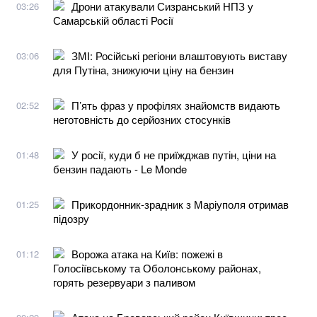
Дрони атакували Сизранський НПЗ у
03:26
Самарській області Росії
ЗМІ: Російські регіони влаштовують виставу
03:06
для Путіна, знижуючи ціну на бензин
П’ять фраз у профілях знайомств видають
02:52
неготовність до серйозних стосунків
У росії, куди б не приїжджав путін, ціни на
01:48
бензин падають - Le Monde
Прикордонник-зрадник з Маріуполя отримав
01:25
підозру
Ворожа атака на Київ: пожежі в
01:12
Голосіївському та Оболонському районах,
горять резервуари з паливом