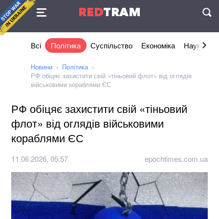
Угода
RED
TRAM
П
Всі
Політика
Суспільство
Економіка
Наука та I
Новини
Політика
РФ обіцяє захистити свій «тіньовий флот» від оглядів
військовими кораблями ЄС
РФ обіцяє захистити свій «тіньовий
флот» від оглядів військовими
кораблями ЄС
11.06.2026, 05:57
epochtimes.com.ua