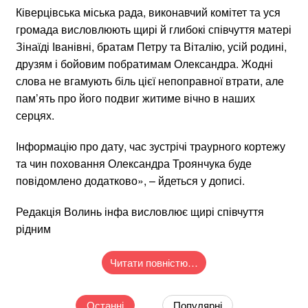
Ківерцівська міська рада, виконавчий комітет та уся
громада висловлюють щирі й глибокі співчуття матері
Зінаїді Іванівні, братам Петру та Віталію, усій родині,
друзям і бойовим побратимам Олександра. Жодні
слова не вгамують біль цієї непоправної втрати, але
пам’ять про його подвиг житиме вічно в наших
серцях.
Інформацію про дату, час зустрічі траурного кортежу
та чин поховання Олександра Троянчука буде
повідомлено додатково», – йдеться у дописі.
Редакція Волинь інфа висловлює щирі співчуття
рідним
Читати повністю…
Останні
Популярні