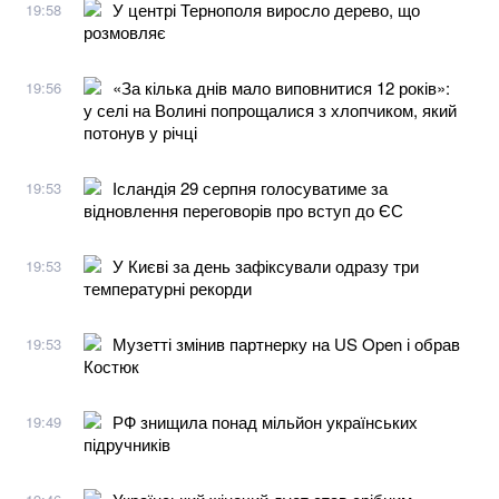
У центрі Тернополя виросло дерево, що
19:58
розмовляє
«За кілька днів мало виповнитися 12 років»:
19:56
у селі на Волині попрощалися з хлопчиком, який
потонув у річці
Ісландія 29 серпня голосуватиме за
19:53
відновлення переговорів про вступ до ЄС
У Києві за день зафіксували одразу три
19:53
температурні рекорди
Музетті змінив партнерку на US Open і обрав
19:53
Костюк
РФ знищила понад мільйон українських
19:49
підручників