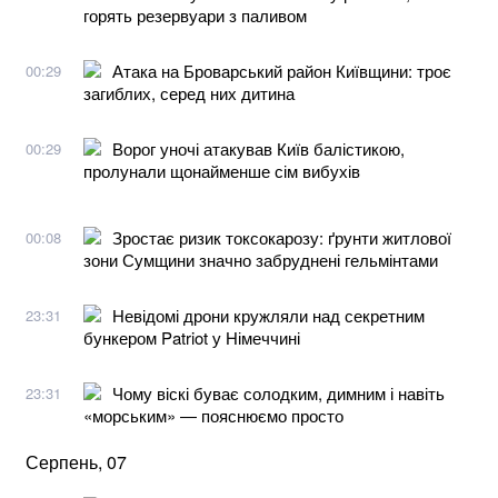
горять резервуари з паливом
Атака на Броварський район Київщини: троє
00:29
загиблих, серед них дитина
Ворог уночі атакував Київ балістикою,
00:29
пролунали щонайменше сім вибухів
Зростає ризик токсокарозу: ґрунти житлової
00:08
зони Сумщини значно забруднені гельмінтами
Невідомі дрони кружляли над секретним
23:31
бункером Patriot у Німеччині
Чому віскі буває солодким, димним і навіть
23:31
«морським» — пояснюємо просто
Серпень, 07