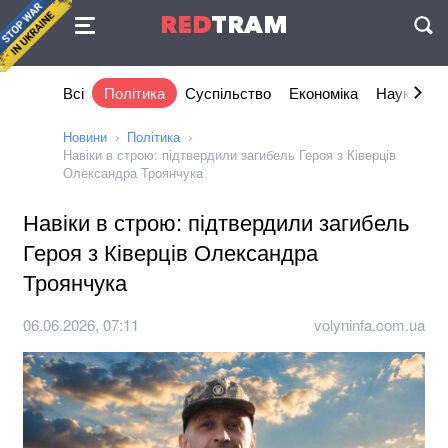
Угода
RED
TRAM
П
Всі
Політика
Суспільство
Економіка
Наука та I
Новини
Політика
Навіки в строю: підтвердили загибель Героя з Ківерців
Олександра Троянчука
Навіки в строю: підтвердили загибель
Героя з Ківерців Олександра
Троянчука
06.06.2026, 07:11
volyninfa.com.ua