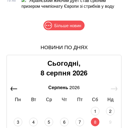
Український жіночий дует став срібним
19:46
призером чемпіонату Європи зі стрибків у воду
Більше новин
НОВИНИ ПО ДНЯХ
Понад 9,2 млрд грн: що відомо про нову гучну
справу "ПриватБанку"
Сьогодні,
Хвиля похолодання накриє Україну: Діденко назвала
8 серпня 2026
дату завершення аномальної спеки
Серпень
2026
Google прибирає одну з найзручніших функцій
Gmail: що зміниться вже у 2027 році
Пн
Вт
Ср
Чт
Пт
Сб
Нд
Що корисніше — кавун чи диня: експерти дали
1
2
пораду
3
4
5
6
7
8
9
Літній хіт: салат із кавуном, який готується за 10