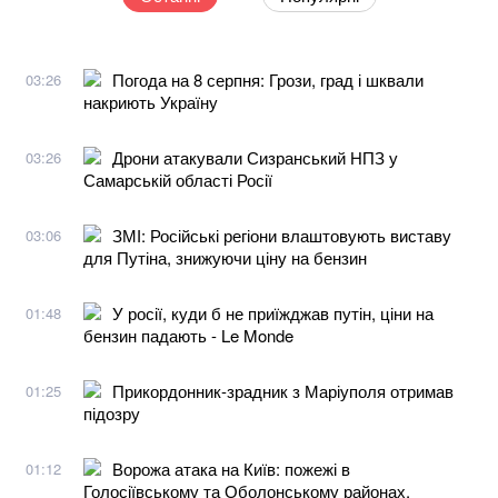
Погода на 8 серпня: Грози, град і шквали
03:26
накриють Україну
Дрони атакували Сизранський НПЗ у
03:26
Самарській області Росії
ЗМІ: Російські регіони влаштовують виставу
03:06
для Путіна, знижуючи ціну на бензин
У росії, куди б не приїжджав путін, ціни на
01:48
бензин падають - Le Monde
Прикордонник-зрадник з Маріуполя отримав
01:25
підозру
Ворожа атака на Київ: пожежі в
01:12
Голосіївському та Оболонському районах,