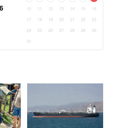
6
10
11
12
13
14
15
16
Реалу: Родрі отримуватиме в Барселоні 15
17
18
19
20
21
22
23
24
25
26
27
28
29
30
одну з найзручніших функцій Gmail: що зміниться
31
ив програму апостольського візиту Папи Лева XIV
нуть рідкістю: як зміниться українська зима
нсів: опитування показало, кому програє
ові підрозділи з українських полонених — звіт ISW
аповнюватимуть дефіцит Patriot через оновлення