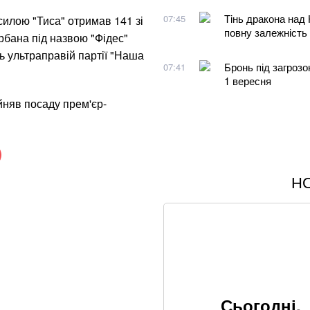
Тінь дракона над
07:45
силою "Тиса" отримав 141 зі
повну залежність
рбана під назвою "Фідес"
сь ультраправій партії "Наша
Бронь під загрозо
07:41
1 вересня
йняв посаду прем'єр-
Н
Співаків і телеве
петиція
Понад 9,2 млрд гр
Хацкевич: Гуцуля
Втратили пенсійн
Сьогодні,