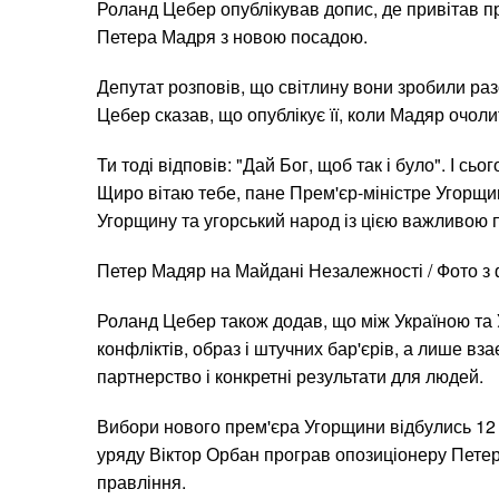
Роланд Цебер опублікував допис, де привітав п
Петера Мадря з новою посадою.
Депутат розповів, що світлину вони зробили раз
Цебер сказав, що опублікує її, коли Мадяр очоли
Ти тоді відповів: "Дай Бог, щоб так і було". І сьо
Щиро вітаю тебе, пане Прем'єр-міністре Угорщи
Угорщину та угорський народ із цією важливою п
Петер Мадяр на Майдані Незалежності / Фото з
Роланд Цебер також додав, що між Україною та
конфліктів, образ і штучних бар'єрів, а лише вза
партнерство і конкретні результати для людей.
Вибори нового прем'єра Угорщини відбулись 12 к
уряду Віктор Орбан програв опозиціонеру Петер
правління.