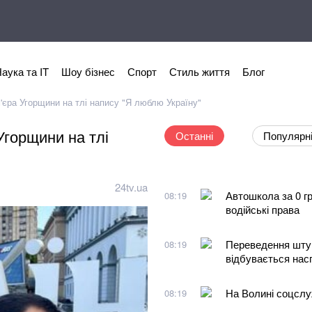
аука та IT
Шоу бізнес
Спорт
Стиль життя
Блог
'єра Угорщини на тлі напису "Я люблю Україну"
Угорщини на тлі
Останні
Популярн
24tv.ua
Автошкола за 0 гр
08:19
водійські права
Переведення штурм
08:19
відбувається нас
На Волині соцслуж
08:19