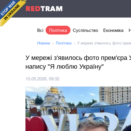
RED
TRAM
Всі
Політика
Суспільство
Економіка
Н
Новини
Політика
У мережі з'явилось фото прем
У мережі з'явилось фото прем'єра 
напису "Я люблю Україну"
10.05.2026, 09:32