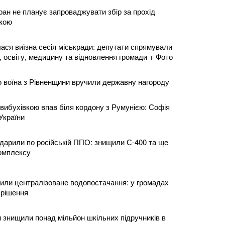
ран не планує запроваджувати збір за прохід
кою
ася виїзна сесія міськради: депутати спрямували
, освіту, медицину та відновлення громади + Фото
о воїна з Рівненщини вручили державну нагороду
з вибухівкою впав біля кордону з Румунією: Софія
України
дарили по російській ППО: знищили С-400 та ще
комплексу
вили централізоване водопостачання: у громадах
 рішення
и знищили понад мільйон шкільних підручників в