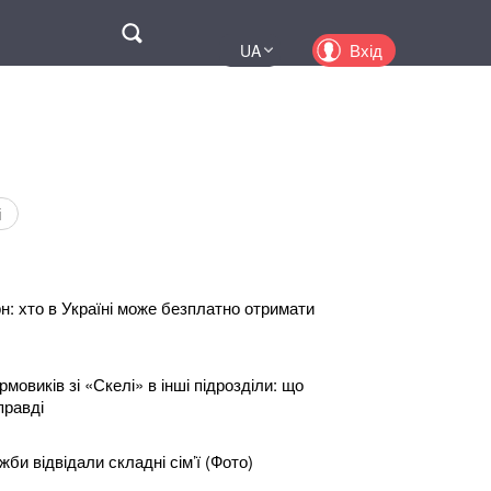
Поиск
Вхід
UA
EN
PL
KZ
RU
і
н: хто в Україні може безплатно отримати
овиків зі «Скелі» в інші підрозділи: що
правді
би відвідали складні сім’ї (Фото)