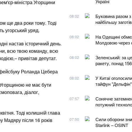
Україні
рем'єр-міністра Угорщини
Буковина разом 
08:02
найбільшу заготів
ом ще два роки тому. Тоді
ть угорський уряд.
На Одещині обмеж
08:02
Молдовою через 
годні настав історичний день.
ни, всю твою команду, всю
Зеленський: за ц
08:02
одією,– привітав депутат.
ракету, понад 156
 фейсбуку Роланда Цебера
У Китаї оголосил
08:02
тайфун "Дельфін"
 Угорщиною не має бути
ємоповага, діалог,
Сонячне затемненн
07:57
потужний техноло
вітня. Тоді колишній глава
Сили оборони зни
07:50
у Мадяру після 16 років
Starlink – OSINT