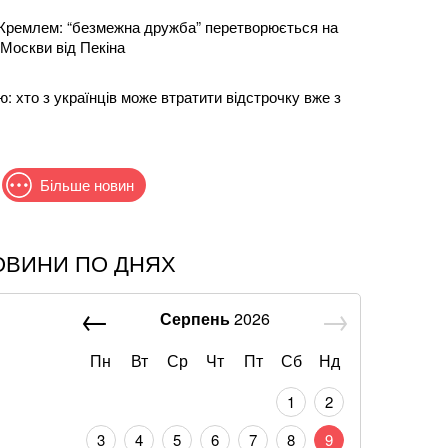
 Кремлем: “безмежна дружба” перетворюється на
 Москви від Пекіна
ю: хто з українців може втратити відстрочку вже з
Більше новин
ОВИНИ ПО ДНЯХ
дучих хочуть позбавити броні: у Кабміні з'явилася
Серпень
2026
н: що відомо про нову гучну справу "ПриватБанку"
Пн
Вт
Ср
Чт
Пт
Сб
Нд
к навіть не прийшов потиснути руку президенту
1
2
е посвідчення: у ПФУ пояснили, як швидко
3
4
5
6
7
8
9