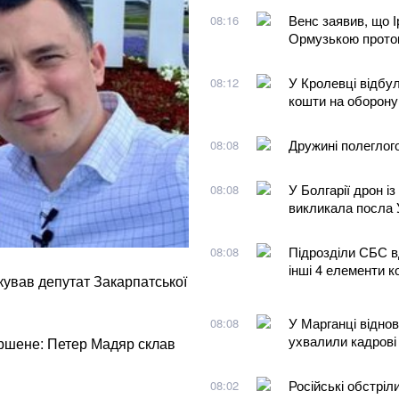
Венс заявив, що І
08:16
Ормузькою прото
У Кролевці відбул
08:12
кошти на оборону
Дружині полеглог
08:08
У Болгарії дрон і
08:08
викликала посла 
Підрозділи СБС в
08:08
інші 4 елементи 
ікував депутат Закарпатської
У Марганці відно
08:08
ухвалили кадрові
ершене: Петер Мадяр склав
Російські обстріл
08:02