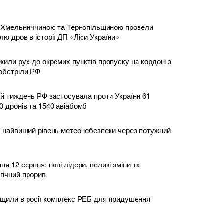
з Хмельниччиною та Тернопільщиною провели
лю дров в історії ДП «Ліси України»
или рух до окремих пунктів пропуску на кордоні з
обстріли РФ
ей тиждень РФ застосувала проти України 61
0 дронів та 1540 авіабомб
и найвищий рівень метеонебезпеки через потужний
я 12 серпня: нові лідери, великі зміни та
гічний прорив
щили в росії комплекс РЕБ для придушення