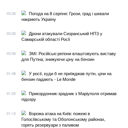
Погода на 8 серпня: Грози, град і шквали
03:26
накриють Україну
Дрони атакували Сизранський НПЗ у
03:26
Самарській області Росії
ЗМІ: Російські регіони влаштовують виставу
03:06
для Путіна, знижуючи ціну на бензин
У росії, куди б не приїжджав путін, ціни на
01:48
бензин падають - Le Monde
Прикордонник-зрадник з Маріуполя отримав
01:25
підозру
Ворожа атака на Київ: пожежі в
01:12
Голосіївському та Оболонському районах,
горять резервуари з паливом