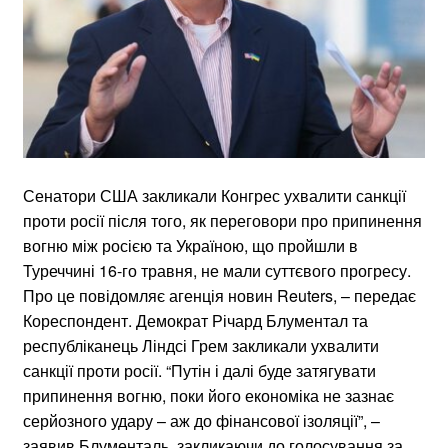
Сенатори США закликали Конгрес ухвалити санкції
проти росії після того, як переговори про припинення
вогню між росією та Україною, що пройшли в
Туреччині 16-го травня, не мали суттєвого прогресу.
Про це повідомляє агенція новин Reuters, – передає
Кореспондент. Демократ Річард Блументал та
республіканець Ліндсі Грем закликали ухвалити
санкції проти росії. “Путін і далі буде затягувати
припинення вогню, поки його економіка не зазнає
серйозного удару – аж до фінансової ізоляції”, –
заявив Блументаль, закликаючи до голосування за