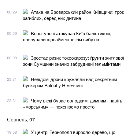
Атака на Броварський район Київщини: троє
00:29
загиблих, серед них дитина
Ворог уночі атакував Київ балістикою,
00:29
пролунали щонайменше сім вибухів
Зростає ризик токсокарозу: ґрунти житлової
00:08
зони Сумщини значно забруднені гельмінтами
Невідомі дрони кружляли над секретним
23:31
бункером Patriot у Німеччині
Чому віскі буває солодким, димним і навіть
23:31
«морським» — пояснюємо просто
Серпень, 07
У центрі Тернополя виросло дерево, що
19:58