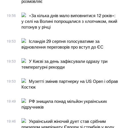
розмовляє
«За кілька днів мало виповнитися 12 років»:
19:56
у селі на Волині попрощалися з хлопчиком, який
потонув у річці
Ісландія 29 серпня голосуватиме за
19:53
відновлення переговорів про вступ до ЄС
У Києві за день зафіксували одразу три
19:53
температурні рекорди
Музетті змінив партнерку на US Open і обрав
19:53
Костюк
РФ знищила понад мільйон українських
19:49
підручників
Український жіночий дует став срібним
19:46
призером чемпіонату Європи зі стрибків у воду