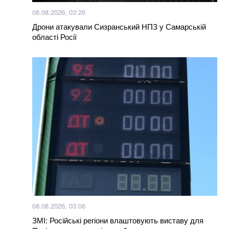
100% фальсифікат: у Тернополі продають масло з
08.08.2026, 03:26
заводу, який давно перетворився на руїни
Дрони атакували Сизранський НПЗ у Самарській
області Росії
Більше новин
08.08.2026, 03:06
ЗМІ: Російські регіони влаштовують виставу для