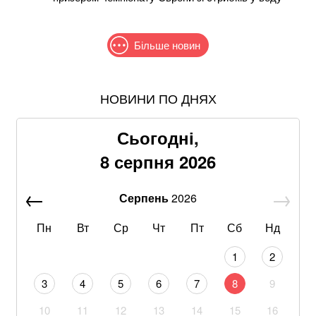
Більше новин
НОВИНИ ПО ДНЯХ
Понад 9,2 млрд грн: що відомо про нову гучну
справу "ПриватБанку"
Сьогодні,
Хвиля похолодання накриє Україну: Діденко назвала
8 серпня 2026
дату завершення аномальної спеки
Серпень
2026
Google прибирає одну з найзручніших функцій
Gmail: що зміниться вже у 2027 році
Пн
Вт
Ср
Чт
Пт
Сб
Нд
Що корисніше — кавун чи диня: експерти дали
1
2
пораду
3
4
5
6
7
8
9
Літній хіт: салат із кавуном, який готується за 10
10
11
12
13
14
15
16
хвилин