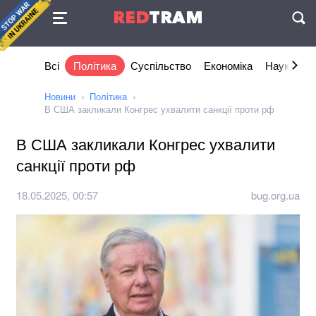
Угода
RED
TRAM
П
Всі
Політика
Суспільство
Економіка
Наука та I
Новини
Політика
В США закликали Конгрес ухвалити санкції проти рф
В США закликали Конгрес ухвалити
санкції проти рф
18.05.2025, 00:57
bug.org.ua