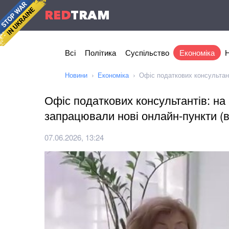
RED
TRAM
Всі
Політика
Суспільство
Економіка
Н
Новини
Економіка
Офіс податкових консультант
Офіс податкових консультантів: на
запрацювали нові онлайн-пункти (в
07.06.2026, 13:24