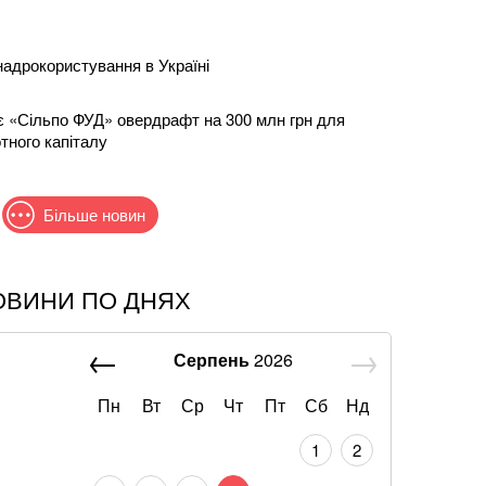
надрокористування в Україні
 «Сільпо ФУД» овердрафт на 300 млн грн для
тного капіталу
Більше новин
ОВИНИ ПО ДНЯХ
що слова Залужного щодо членства в НАТО були
ту
Серпень
2026
ади та роки роботи: що залишилося після удару по
Пн
Вт
Ср
Чт
Пт
Сб
Нд
1
2
ти: Шмигаль розкрив, куди планує бити Росія