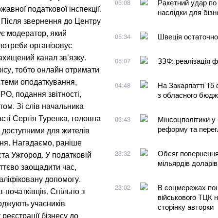
Ракетний удар по 
06:08
жавної податкової інспекції.
наслідки для бізн
 Після звернення до Центру
ує модератор, який
Швеція остаточно
05:34
потреби організовує
захищений канал зв’язку.
ЗЗФ: реалізація ф
05:07
фісу, тобто онлайн отримати
истеми оподаткування,
На Закарпатті 15 
04:48
РО, подання звітності,
з обласного бюдж
том. Зі слів начальника
сті Сергія Туренка, головна
Мінсоцполітики у 
03:43
реформу та перегл
 доступними для жителів
ня. Нагадаємо, раніше
Обсяг повернення
23:32
та Ужгород. У податковій
мільярдів доларів
ттєво заощадити час,
аліфіковану допомогу.
В соцмережах поши
23:02
-початківців. Спільно з
військового ТЦК 
оджують учасників
сторінку авторки
реєстрації бізнесу до