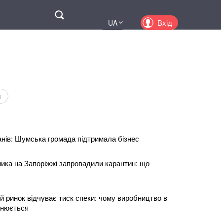
Поиск
Вхід
UA
EN
PL
KZ
RU
і
анів: Шумська громада підтримала бізнес
ника на Запоріжжі запровадили карантин: що
й ринок відчуває тиск спеки: чому виробництво в
ьнюється