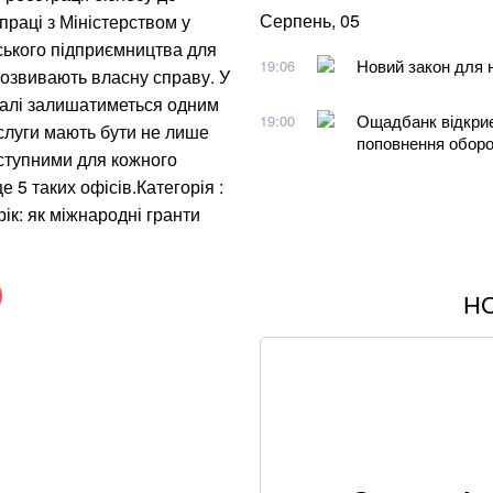
Серпень, 05
праці з Міністерством у
нського підприємництва для
Новий закон для 
19:06
 розвивають власну справу. У
далі залишатиметься одним
Ощадбанк відкриє
19:00
ослуги мають бути не лише
поповнення оборо
ступними для кожного
е 5 таких офісів.Категорія :
рік: як міжнародні гранти
Н
В МЗС заявили, 
вирвані з контекс
Знищені печі, скл
"Епіцентру"
Без води не вижи