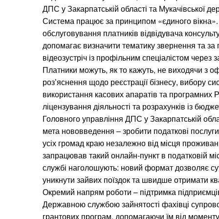
ДПС у Закарпатській області та Мукачівської дер
Система працює за принципом «єдиного вікна».
обслуговування платників відвідувача консульт
допомагає визначити тематику звернення та за 
відеозустріч із профільним спеціалістом через 
Платники можуть, як то кажуть, не виходячи з о
роз’яснення щодо реєстрації бізнесу, вибору с
використання касових апаратів та програмних Р
ліцензування діяльності та розрахунків із бюдже
Головного управління ДПС у Закарпатській обла
мета нововведення – зробити податкові послуги
усіх громад краю незалежно від місця проживан
запрацював такий онлайн-пункт в податковій міс
службі наголошують: новий формат дозволяє су
уникнути зайвих поїздок та швидше отримати кв
Окремий напрям роботи – підтримка підприємців
Державною службою зайнятості фахівці супров
грантових програм, допомагаючи їм від моменту 