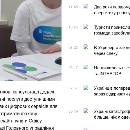
Два роки першому
11:45
енергетику регіон
Туристи принесли
10:24
громада заробил
В Укренерго закли
08:23
через спеку
Не лишилось ні с
08:17
та INTERTOP
Українців поперед
07:57
ткові консультації дедалі
зараз відкривати 
вні послуги доступнішими
вих цифрових сервісів для
Україні катастроф
06:19
ь отримати фахову
більше, ніж людей
онлайн-пункти Офісу
азі Головного управління