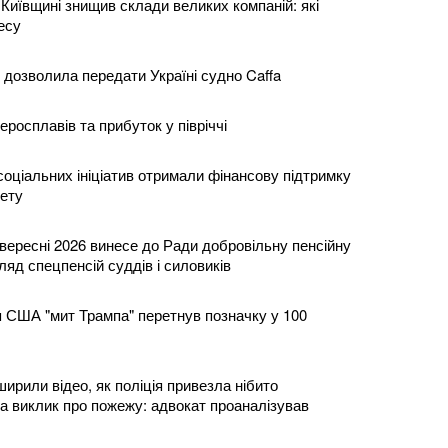
Київщині знищив склади великих компаній: які
есу
 дозволила передати Україні судно Caffa
еросплавів та прибуток у півріччі
соціальних ініціатив отримали фінансову підтримку
ету
вересні 2026 винесе до Ради добровільну пенсійну
яд спецпенсій суддів і силовиків
 США "мит Трампа" перетнув позначку у 100
рили відео, як поліція привезла нібито
на виклик про пожежу: адвокат проаналізував