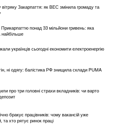
 вітряку Закарпаття: як ВЕС змінила громаду та
у
 Прикарпаттю понад 33 мільйони гривень: яка
а найбільше
кали українців сьогодні економити електроенергію
тін, ні одягу: балістика РФ знищила склади PUMA
или про три головні страхи вкладників: чи варто
депозит
ічно бракує працівників: чому вакансій уже
, та хто рятує ринок праці